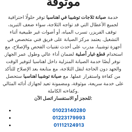
موثوقة
خدمة
صيانة ثلاجات توشيبا في اهناسيا
توفر حلولًا احترافية
لجميع الأعطال التي قد تواجه الثلاجة، سواء ضعف التبريد،
توقف الفريزر، تسرب المياه، أو أصوات غير طبيعية أثناء
التشغيل. يعتمد مركز الصيانة على فريق فني متخصص في
أجهزة توشيبا، مدرب على أحدث تقنيات الفحص والإصلاح، مع
استخدام
قطع غيار أصلية
لضمان أداء عالي وطول عمر الجهاز.
نوفر أيضًا خدمة الصيانة المنزلية داخل اهناسيا لتوفير الوقت
والجهد دون الحاجة لنقل الثلاجة، مع متابعة بعد الإصلاح للتأكد
من كفاءة واستقرار عملها. مع
صيانة توشيبا اهناسيا
ستحصل
على خدمة سريعة، موثوقة، ومضمونة تعيد لجهازك أدائه المثالي
وكفاءته الكاملة.
:
للحجز أو الاستفسار اتصل الآن
01023140280
01223179993
01112124913