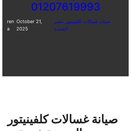
01207619993
صيانة غسالات كلفينيتور مصر
October 21,
ren
الجديدة
2025
a
صيانة غسالات كلفينيتور