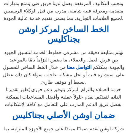
وتجنب التكاليف المرتفعة. يعمل لدينا فريق فني يتمتع بمهارات
متقدمة ومعرفة فنية شاملة، مدرب من قبل الوكلاء الرسميين
لجميع العلامات التجارية، مما يضمن تقديم خدمة عالية الجودة.
ال
خط ا
ل
ساخن
ل
مركز اوشن
ب
جناكليس
نهتم بمتابعة دقيقة من مشرفي خطوط الخدمة لتنسيق الجهود
بين فريق العمل والعملاء، ما يضمن التزاماً تامًا بالمواعيد
والجودة. يمكنكم
التواصل معنا
من خلال الخط الساخن للحصول
على استشارة فنية أو لحل مشكلة عاجلة، سواء كان ذلك عطل
بسيط أو موقف طارئ.
خدمة العملاء والتزام المركز بتوفير دعم فوري يُظهر تقديرنا
الدائم لثقتكم. نقدم حلولاً عملية وأفضل المساعدات الممكنة
بفضل فريق الدعم المدرب على التعامل مع كافة الإشكاليات.
ضمان
اوشن
الأصلي
بجناكليس
شركة اوشن تقدم ضمانًا ممتدًا على جميع الأجهزة المنزلية، بما