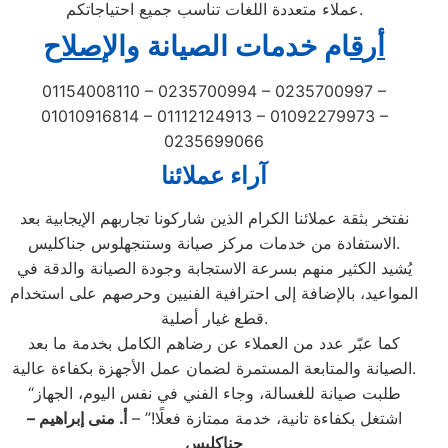
عملاء متعددة اللغات تناسب جميع احتياجاتكم.
أ
ر
ق
ام خدمات الصيانة
و
ال
إصل
اح
01154008110 – 0235700994 – 0235700997 –
01010916814 – 01112124913 – 01092279973 –
0235699066
آراء عملائنا
نفتخر بثقة عملائنا الكرام الذين شاركونا تجاربهم الإيجابية بعد
الاستفادة من خدمات مركز صيانة وستنجهلوس جناكليس.
يُشيد الكثير منهم بسرعة الاستجابة وجودة الصيانة والدقة في
المواعيد، بالإضافة إلى احترافية الفنيين وحرصهم على استخدام
قطع غيار أصلية.
كما عبّر عدد من العملاء عن رضاهم الكامل بخدمة ما بعد
الصيانة والمتابعة المستمرة لضمان عمل الأجهزة بكفاءة عالية.
“طلبت صيانة للغسالة، وجاء الفني في نفس اليوم، الجهاز
اشتغل بكفاءة تانية، خدمة ممتازة فعلًا!” –
أ. منى إبراهيم –
جناكليس