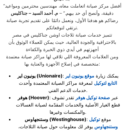
“أفضل مركز صيانة اتعاملت معاه، مهندسين محترمين ومواعيد
دقيقة، وأنصح أي حد بيهم.” –
م. أحمد السيد – جناكليس
رضاكم هو هدفنا الأول، ونعمل دائمًا على تقديم تجربة صيانة
ترتقي لتوقعاتكم.
تتميز خدمات صيانة ثلاجات اوشن جناكليس في مصر
بالاحترافية والجودة العالية، حيث يمكن للعملاء الوثوق بأن
أجهزتهم في أيدي ذوي الخبرة والكفاءة
ومن العلامات المعروفة اللي تلاقي لها مراكز صيانة معتمدة
متخصصة في إصلاح الأجهزة والعناية بها:
: يمكنك زيارة
موقع يونيون اير
(Unionaire)
يونيون اير
التابع لتوكيل
لمعرفة مراكز الصيانة المعتمدة وأحدث
خدمات الدعم الفني.
: عبر
صفحة توكيل هوفر
تقدر تشوف
(Hoover)
هوفر
قطع الغيار الأصلية والخدمات المقدّمة لصيانة الغسالات
والمكنسات وغيرها.
: موقع
توكيل
(Westinghouse)
وستنجهاوس
وستنجهاوس
يوفر لك معلومات حول صيانة الثلاجات،