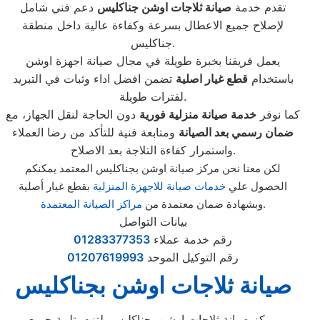
تقدم خدمة
صيانة ثلاجات اوشن جناكليس
دعم فني شامل
لإصلاح جميع الاعطال بسرعة وكفاءة عالية داخل منطقة
جناكليس.
يعمل فريقنا بخبرة طويلة في مجال صيانة اجهزة اوشن
باستخدام
قطع غيار اصلية
تضمن افضل اداء وثبات في التبريد
لفترات طويلة.
كما نوفر
خدمة صيانة منزلية فورية
دون الحاجة لنقل الجهاز، مع
ضمان رسمي بعد الصيانة
ومتابعة فنية للتأكد من رضا العملاء
واستمرار كفاءة التلاجة بعد الاصلاح.
لكن معنا نحن مركز صيانة اوشن بجناكليس المعتمد يمكنكم
الحصول علي
خدمات صيانة للاجهزة المنزلية
بقطع غيار أصلية
.
وبشهادة ضمان معتمدة من
مراكز الصيانة المعتمدة
بيانات التواصل
رقم خدمة عملاء
01283377353
رقم التوكيل الموحد
01207619993
صيانة ثلاجات اوشن بجناكليس
مركز صيانة ثلاجات اوشن بجناكليس يلتزم بتلبية جميع