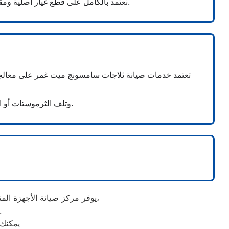
نعتمد بالكامل على قطع غيار أصلية ومقاومة للصدأ مثل الطلمبات، المواتير، والبرد الإلكترونية لضمان نظافة مثالية وتجفيف فائق للملابس والأواني مجدداً.
تعتمد خدمات صيانة ثلاجات سامسونج ميت غمر على معالجة 
وتلف الثرموستات أو الموتور. نعيد لك قوة التجميد والتبريد المثالية ونظام منع تكون الثلوج في أسرع وقت داخل منزلك.
يوفر مركز صيانة الأجهزة المنزلية خدمات متكاملة لصيانة وإصلاح مختلف الأعطال المنزلية باستخدام أحدث أجهزة الفحص والصيانة،
مع توفير حلول سريعة وفعالة لجميع أنواع الأجهزة المنز
يمكنك 