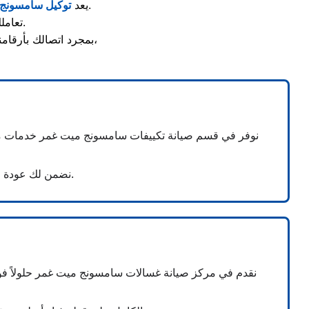
المظلة الآمنة لحماية أجهزتك التكنولوجية والمنزلية من عبث المراكز غير المعتمدة.
يعد
توكيل سامسونج
تعاملك المباشر معنا يضمن لك تطبيق معايير الجودة والسلامة العالمية أثناء الإصلاح.
بمجرد اتصالك بأرقامنا الرسمية، ستحصل على دعم فني فوري ومتابعة دورية من خدمة العملاء لضمان رضاك التام،
نوفر في قسم صيانة تكييفات سامسونج ميت غمر خدمات متك
نضمن لك عودة التكييف للعمل بأعلى كفاءة تبريد واستهلاك اقتصادي للكهرباء ليتحمل أجواء الصيف الصعبة.
نقدم في مركز صيانة غسالات سامسونج ميت غمر حلولاً فور