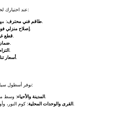
، فإنك تضمن تجربة صيانة ممتازة بفضل هذه المقومات:
عند اختيارك ل
: مهندسون متخصصون في تشخيص وأعطال أجهزة سامسونج والتكنولوجيا الذكية بدقة.
طاقم فني محترف
: صيانة العطل داخل منزلك بنسبة خمسة وتسعين بالمائة دون نقل الجهاز.
إصلاح منزلي فو
: نركب قطع غيار أصلية مختومة لضمان عمر أطول للجهاز.
قطع غيا
: نقدم شهادة ضمان موثقة على الصيانة والقطع المستبدلة.
ضمان 
: نصلك في الوقت المحدد تماماً فور تسجيل بلاغ العطل.
التزام
: كفاءة عالية مقابل سعر عادل وكشف تفصيلي بالتكلفة مسبقاً.
أسعار تن
نوفر أسطول سيارات مجهز بالكامل لتغطية كافة أحياء وقرى مركز ميت غمر بالدقهلية خلال ساعات قليلة:
: وسط مدينة ميت غمر، ومنطقة دقادوس، وحي غرب، وحي شرق، والمناطق الحيوية بالمركز.
المدينة والأحياء
: كوم النور، وأوليلة، وميت محسن، وسنتماي، وصهرجت الكبرى، وميت يعيش، وتفهنا الأشراف، وميت ناجي، وبشلا.
القرى والوحدات المحلية