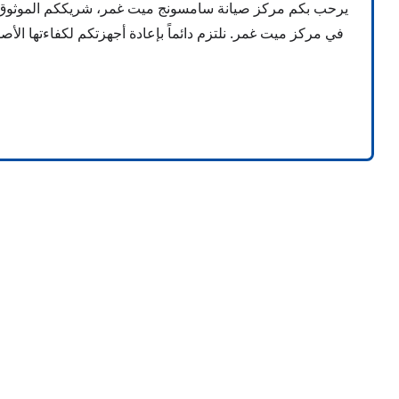
يرحب بكم مركز صيانة سامسونج ميت غمر، شريككم الموثوق لإصل
في مركز ميت غمر. نلتزم دائماً بإعادة أجهزتكم لكفاءتها الأ