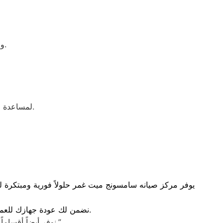
والاطلاع على خدمات الصيانة والدعم الفني المتاحة في مختلف المحافظات.
لمساعدة العملاء في التعرف على أسباب الأعطال الشائعة وطرق التعامل معها بشكل صحيح.
يوفر مركز صيانه سامسونج ميت غمر حلولاً فورية ومبتكرة لل
نضمن لك عودة جهازك للعمل بأعلى كفاءة تشغيلية وبأيدي فنيين خبراء متخصصين في الموديلات الحديثة والقديمة على حد سواء.
بقطع غيار أصلية.”
“نوفر أيضاً أقسا