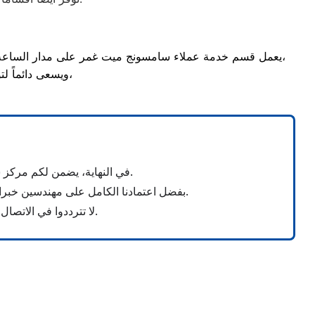
يعمل قسم خدمة عملاء سامسونج ميت غمر على مدار الساعة لتلقي بلاغات الأعطال وتنسيق مواعيد الزيارات المنزلية العاجلة. يتميز فريق الدعم بالسرعة والاحترافية في التعامل مع استفساراتكم،
ويسعى دائماً لتوفير حلول مريحة تلبي تطلعاتكم. نوفر لك متابعة دورية بعد الصيانة لضمان جودة الخدمة،
في النهاية، يضمن لكم مركز سامسونج ميت غمر الحصول على خدمة إصلاح منزلية فورية وموثوقة لكافة أجهزتكم بمحافظة الدقهلية.
بفضل اعتمادنا الكامل على مهندسين خبراء وقطع غيار أصلية معتمدة، نوفر لكم الأمان التام والراحة لضمان عودة أجهزتكم للعمل بأعلى كفاءة تشغيلية ممتدة.
لا تترددوا في الاتصال بنا عبر رقم الخط الساخن لطلب الدعم الفني السريع وتجربة الصيانة الاحترافية التي تستحقونها.