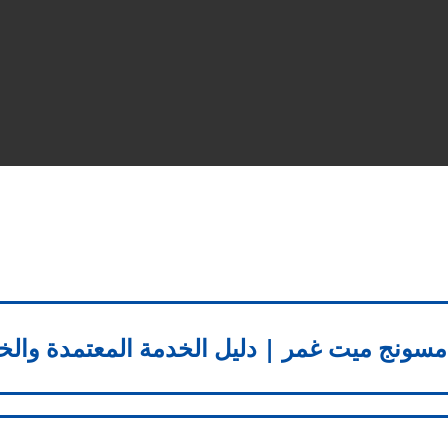
مسونج ميت غمر | دليل الخدمة المعتمدة وال