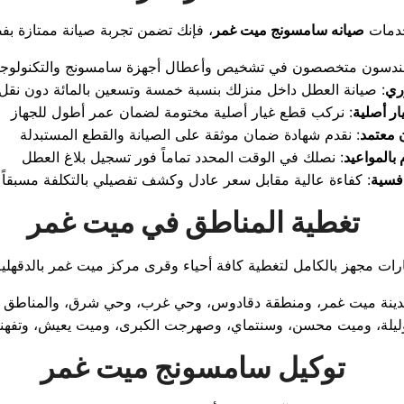
خدمات
صيانه سامسونج ميت غمر
ري
ر أصلية
معتمد
 بالمواعيد
افسية
تغطية المناطق في ميت غمر
توكيل سامسونج ميت غمر