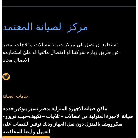
مركز الصيانة المعتمد
تستطيع ان تصل الي مركز صيانة غسالات و ثلاجات بمصر
عن طريق زياره شركتنا او الاتصال هاتفيا او ملئ استمارهه
الاتصال مجانا
Twitter
خدمات الصيانة
اماكن صيانة الاجهزة المنزلية بمصر نتميز بتوفير خدمة
صيانة الاجهزة المنزلية من غسالات – ثلاجات – تكييف–ديب فريزر-
ميكروويف بالمنزل دون نقل الجهاز وذلك توفيرا للنفقات على
العميل و ايضا للمحافظة