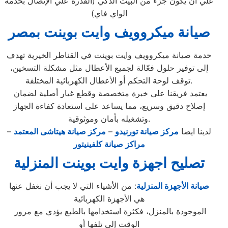
علي أن يكون جزء من البيت الذكي (القدرة علي الإتصال بخدمة
الواي فاي)
صيانة ميكروويف وايت بوينت بمصر
خدمة صيانة ميكروويف وايت بوينت في القناطر الخيرية تهدف
إلى توفير حلول فعّالة لجميع الأعطال مثل مشكلة التسخين،
توقف لوحة التحكم أو الأعطال الكهربائية المختلفة.
يعتمد فريقنا على خبرة متخصصة وقطع غيار أصلية لضمان
إصلاح دقيق وسريع، مما يساعد على استعادة كفاءة الجهاز
وتشغيله بأمان وموثوقية.
لدينا ايضا
مركز صيانة تورنيدو
–
مركز صيانة هيتاشى المعتمد
–
مراكز صيانة كلفينيتور
تصليح اجهزة
وايت بوينت
المنزلية
صيانة الأجهزة المنزلية
: من الأشياء التي لا يجب أن نغفل عنها
هي الأجهزة الكهربائية
الموجودة بالمنزل، فكثرة استخدامها بالطبع يؤدي مع مرور
الوقت إلى تلفها أو