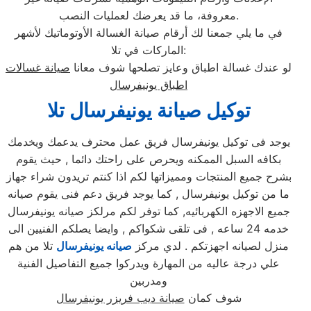
معروفة، ما قد يعرضك لعمليات النصب.
في ما يلي جمعنا لك أرقام صيانة الغسالة الأوتوماتيك لأشهر
الماركات في تلا:
لو عندك غسالة اطباق وعايز تصلحها شوف معانا
صيانة غسالات
اطباق يونيفرسال
توكيل صيانة يونيفرسال تلا
يوجد فى توكيل يونيفرسال فريق عمل محترف يدعمك ويخدمك
بكافه السبل الممكنه ويحرص على راحتك دائما , حيث يقوم
بشرح جميع المنتجات ومميزاتها لكم اذا كنتم تريدون شراء جهاز
ما من توكيل يونيفرسال , كما يوجد فريق دعم فنى يقوم صيانه
جميع الاجهزه الكهربائيه, كما توفر لكم مرلكز صيانه يونيفرسال
خدمه 24 ساعه , فى تلقى شكواكم , وايضا يصلكم الفنيين الى
منزل لصيانه اجهزتكم . لدي مركز
صيانه يونيفرسال
تلا من هم
علي درجة عاليه من المهارة ويدركوا جميع التفاصيل الفنية
ومدربين
شوف كمان
صيانة ديب فريزر يونيفرسال