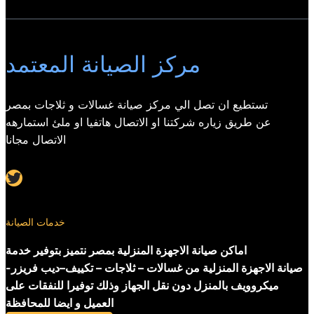
مركز الصيانة المعتمد
تستطيع ان تصل الي مركز صيانة غسالات و ثلاجات بمصر
عن طريق زياره شركتنا او الاتصال هاتفيا او ملئ استمارهه
الاتصال مجانا
Twitter
خدمات الصيانة
اماكن صيانة الاجهزة المنزلية بمصر نتميز بتوفير خدمة
صيانة الاجهزة المنزلية من غسالات – ثلاجات – تكييف–ديب فريزر-
ميكروويف بالمنزل دون نقل الجهاز وذلك توفيرا للنفقات على
العميل و ايضا للمحافظة