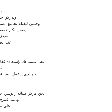
لد
ويدركوا جم
وفنيين للقيام بجميع اعم
يضمن لكم حصولكم
سوف ت
عند الض
بعد استمتاعك بإستعادة كفا
بضمان شامل فترة عام , الضمان الذى يدعمك بالثقة فى جودة خدمة المختص ,
والذى يدعمك بصيانة مجانيه من قبل المختص خلال فترة الضمان مع زيارة بعد فترة للتأكد من سلامه وكفائة الجهاز ،
نحن مركز صيانه زانوسي ح
مهمتنا إفتتا
علي سه