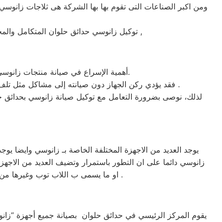
ومن اكبر الصناعات التى تقوم بها بها الشركة هى ثلاجات زانوسي 
ماركة زانوسي على يد خبراء الصيانة المعتمدين للماركات العالمية ,
توكيل زانوسي حدائق حلوان المتكامل وال
أهمية الإسراع في صيانة منتجات زانوسي حدائق حلوان ، حتى يتم تجنب الكثير من المشاكل التي قد تحدث بسبب عدم صيانة الجهاز بشكل دوري وصحيح.
حدائق حلوان .
فقد يؤدي ركن الجهاز دون صيانته إلى مشاكل مثل تلف ال
لذلك، نوصى بضرورة التعامل مع توكيل صيانة زانوسي بحدائق 
يوجد العديد من الاجهزة المختلفة الخاصة بـ زانوسي وايضا ي
زانوسي دائما على ان التطور باستمرار وتضيف العديد من الاجهزة
او ما يسمى ب اللاب توب وغيرها من الصناعات المختلفة التي تتواجد وتشهد على نجاح شركة زانوسي في العديد من الاجهزة التي تميزت بيها جروب .
يقوم المركز الرئيسي في حدائق حلوان بصيانة جميع أجهزة “زانو