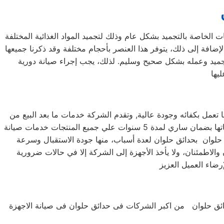
 الخاصة بالتجميد بشكل عام وذلك لتجميد المواد الغذائية المختلفة
لإضافة إلى ذلك، يتوفر هذا العنصر بأحجام مختلفة وقد ذكرنا جميعها
جميد وعمله بشكل صحيح وسليم. لذلك، يجب إجراء صيانة دورية
عمل بكفائه وجودة عالية, وتقدم الشركة خدمات ما بعد البيع من
صيانة دورية علي كافة الاجهزة لضمان سلامة أجهزتك سواء كانت ( ثلاجة – غسالة – بوتاجاز – ديب فريزر ) وتضمن الشركة كافة منتجاتها بضمان ساري لمدة 5 سنوات علي جميع المنتجات خدمات صيانة
 من زانوسي في حدائق حلوان بحدائق حلوان لعدة أسباب، منها جودة الاستقبال وسرعة
والاطمئنان، ولا يأخذ الأجهزة إلى الشركة إلا في حالات ضرورية
ئق حلوان من اكبر الشركات فى حدائق حلوان فى صيانة الاجهزة