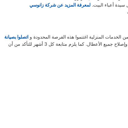
 سيدة أعباء البيت.
لمعرفة المزيد عن شركة زانوسي
ن الخدمات المنزلية اغتنموا هذه الفرصة المحدودة و
اتصلوا بصيانة
لتأخذوا حقكُم في عروض صيانة الأجهزة المنزلية قبل افتراقهُ منَّا! ستحتاجون إلى كل ما تطلبونه من صيانة وتجديد الجهاز، وإصلاح جميع الأعطال. كما يلزم متابعة كل 3 أشهر للتأكد من أن