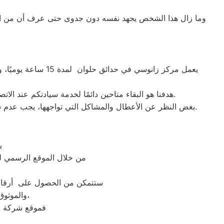
وما زال هذا الشخص يجهد نفسه دون جدوى حتى عرف أن من الممك
يعمل مركز زانوسي في حدائق حلوان لمدة 15 ساعة يوميًا، وطوال أسبوع (15/7)،
هدفنا هو البقاء متاحين دائمًا لخدمة سيادتكم عند الاتصال برقم خدمة زانوسي الموحَّد، وهو 01154008110. نحن نؤدي صيانة لأي جهاز من جهزة زانوسي في حدائق حلوان بحضرتكم.
بغض النظر عن الأعطال والمشاكل التي تواجهها، يجب عدم سحب الجهاز تحت أي ظرف من الظروف. يتم تنفيذ الصيانة على يد فنيي زانوسي في مدينة حدائق حلوان بشكلٍ فوري عند حضورهم.
ي
من خلال الموقع الرسمي ل
، ستتمكن من الحصول على أرقام 
والموثوق فيها ستتمكن من الحصول على صيانه ممتازة وخدمة لن تجدها في أي مكان آخر،
فموقع شركة زا