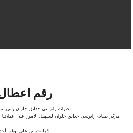
رقم اعطال صي
صيانة زانوسي حدائق حلوان يتميز مه
مركز صيانة زانوسي حدائق حلوان لتسهيل الأمور على عملائنا ا
لتجنب أية شكاوى وضمان تقديم خدمة جيدة للاستفادة المثلى من خدماتنا.
كما نحرص على توفير أحدث 