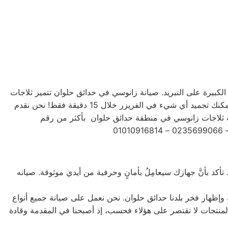
 الكبيرة على التبريد. صيانة زانوسي في حدائق حلوان تتميز ثلاجات
زانوسي بتشكيلة متنوعة من الأحجام، حيث تتوفر الصغيرة ذات السعة الكبيرة ذات السعة الأكبر لتلبية جميع احتياجات المستخدم . يمكنك تجميد أي شيء في الفريزر خلال 15 دقيقة فقط! نحن نقدم
أكد بأنَّ جهازك سيعامِلُ بأمانٍ وحرفية من أيدي موثوقة. صيانه
 وإظهار فخر بلدنا حدائق حلوان. نحن نعمل على صيانة جميع أنواع
يل الأمامي والتحميل العلوي، بالإضافة إلى غسالات 7 كيلو و 10 كيلو و 14 كيلو. جميع أنواع المنتجات لا تقتصر على هؤلاء فحسب، إذ أصبحنا في المقدمة وقادة