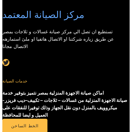
مركز الصيانة المعتمد
تستطيع ان تصل الي مركز صيانة غسالات و ثلاجات بمصر
عن طريق زياره شركتنا او الاتصال هاتفيا او ملئ استمارهه
الاتصال مجانا
Twitter
خدمات الصيانة
اماكن صيانة الاجهزة المنزلية بمصر نتميز بتوفير خدمة
صيانة الاجهزة المنزلية من غسالات – ثلاجات – تكييف–ديب فريزر-
ميكروويف بالمنزل دون نقل الجهاز وذلك توفيرا للنفقات على
العميل و ايضا للمحافظة
الخط الساخن