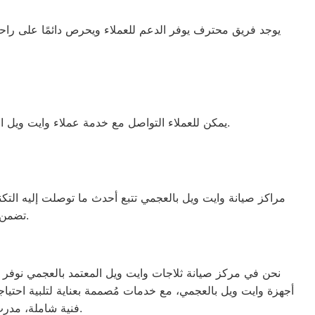
يمكن للعملاء التواصل مع خدمة عملاء وايت ويل العجمي للحصول على دعم كامل وصيانة فعالة لجميع أجهزة وايت ويل الكهربائية بالاعتماد على قطع الغيار الأصلية المتوفرة.
مراكز صيانة وايت ويل بالعجمي تتبع أحدث ما توصلت إليه التكنو
تضمن الحصول على جهاز يعمل بأفضل صورة ممكنة، ليعزز الثقة والرضا بين العملاء.
نحن في مركز صيانة ثلاجات وايت ويل المعتمد بالعجمي نوفر ل
أجهزة وايت ويل بالعجمي، مع خدمات مُصممة بعناية لتلبية احتياج
فنية شاملة، مدرب من قبل الوكلاء الرسميين لجميع العلامات التجارية، مما يضمن تقديم خدمة عالية الجودة.