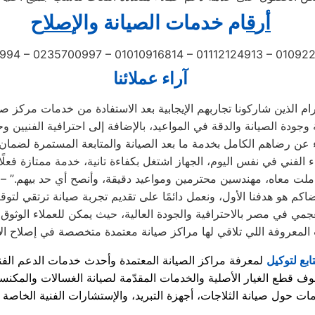
أ
ر
ق
ام خدمات الصيانة
و
ال
إصل
اح
994 – 0235700997 – 01010916814 – 01112124913 – 0109
آراء عملائنا
 الفني في نفس اليوم، الجهاز اشتغل بكفاءة تانية، خدمة ممتازة فعلًا
املت معاه، مهندسين محترمين ومواعيد دقيقة، وأنصح أي حد بيهم.” –
جمي في مصر بالاحترافية والجودة العالية، حيث يمكن للعملاء الوثوق 
تابع لتوكيل