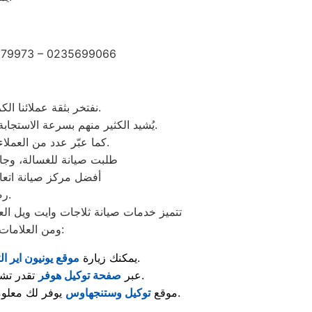
2279973 – 0235699066
نفتخر بثقة عملائنا الكرام الذين شاركونا تجاربهم الإيجابية بعد الاستفادة من خدمات مركز صيانة وستنجهلوس العجمي.
يُشيد الكثير منهم بسرعة الاستجابة وجودة الصيانة والدقة في المواعيد، بالإضافة إلى احترافية الفنيين وحرصهم على استخدام قطع غيار أصلية.
كما عبّر عدد من العملاء عن رضاهم الكامل بخدمة ما بعد الصيانة والمتابعة المستمرة لضمان عمل الأجهزة بكفاءة عالية.
“طلبت صيانة للغسالة، وجاء
“أفضل مركز صيانة اتع
رضاكم هو هدفنا الأول، ونعمل دائمًا على تقديم تجربة صيانة ترتقي لتوقعاتكم.
تتميز خدمات صيانة ثلاجات وايت ويل الع
ومن العلامات المعروفة اللي تلاقي لها مراكز صيانة معتمدة متخصصة في إصلاح الأجهزة والعناية بها:
لمعرفة مراكز الصيانة المعتمدة وأحدث خدمات الدعم الفني.
: يمكنك زيارة
موقع يونيون اير ال
تقدر تشوف قطع الغيار الأصلية والخدمات المقدّمة لصيانة الغسالات والمكنسات وغيرها.
: عبر
صفحة توكيل هوفر
يوفر لك معلومات حول صيانة الثلاجات، أجهزة التبريد، والإستشارات الفنية الخاصة بها.
: موقع
توكيل وستنجهاوس