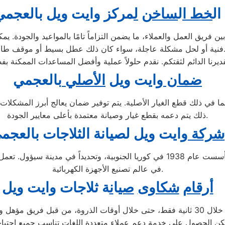
ال
خط ا
ل
ساخن
ل
مركز وايت ويل
ب
العجمي
ريق العمل والعملاء، ما يضمن التزاماً تامًا بالمواعيد والجودة. يم
لحل مشكلة عاجلة، سواء كان ذلك عطل بسيط أو موقف طارئ.
ضمان
وايت ويل
الأصلي
بالعجمي
بما في ذلك قطع الغيار الأصلية. يتم توفير ضمان يعالج أبرز المشكلا
ذلك يتم دعمه بقطع غيار وصيانة معتمدة بأعلى معايير الجودة.
شركة
وايت ويل لصيانة الثلاجات بالعجم
تُعد شركة وايت ويل إحدى الشركات الرائدة متعددة الجنسيات، تأسست عام 1938 في كوريا
في عالم تصنيع الأجهزة الكهربائية.
أرقام
شكاوى
صي
ا
ن
ة ثلاجات وايت ويل
عبر الاتصال على الرقم 01207619993 يتم الرد على مكالماتكم خلال 30 ثانية فقط، حتى خل