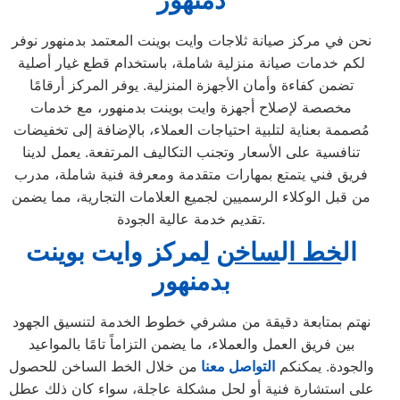
دمنهور
نحن في مركز صيانة ثلاجات وايت بوينت المعتمد بدمنهور نوفر
لكم خدمات صيانة منزلية شاملة، باستخدام قطع غيار أصلية
تضمن كفاءة وأمان الأجهزة المنزلية. يوفر المركز أرقامًا
مخصصة لإصلاح أجهزة وايت بوينت بدمنهور، مع خدمات
مُصممة بعناية لتلبية احتياجات العملاء، بالإضافة إلى تخفيضات
تنافسية على الأسعار وتجنب التكاليف المرتفعة. يعمل لدينا
فريق فني يتمتع بمهارات متقدمة ومعرفة فنية شاملة، مدرب
من قبل الوكلاء الرسميين لجميع العلامات التجارية، مما يضمن
تقديم خدمة عالية الجودة.
ال
خط ا
ل
ساخن
ل
مركز وايت بوينت
ب
دمنهور
نهتم بمتابعة دقيقة من مشرفي خطوط الخدمة لتنسيق الجهود
بين فريق العمل والعملاء، ما يضمن التزاماً تامًا بالمواعيد
والجودة. يمكنكم
التواصل معنا
من خلال الخط الساخن للحصول
على استشارة فنية أو لحل مشكلة عاجلة، سواء كان ذلك عطل