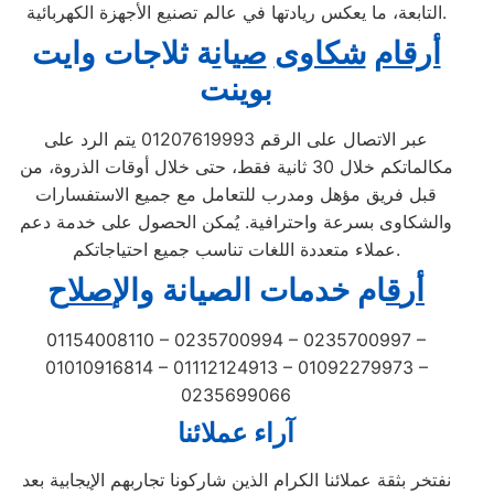
التابعة، ما يعكس ريادتها في عالم تصنيع الأجهزة الكهربائية.
أرقام
شكاوى
صي
ا
ن
ة ثلاجات وايت
بوينت
عبر الاتصال على الرقم 01207619993 يتم الرد على
مكالماتكم خلال 30 ثانية فقط، حتى خلال أوقات الذروة، من
قبل فريق مؤهل ومدرب للتعامل مع جميع الاستفسارات
والشكاوى بسرعة واحترافية. يُمكن الحصول على خدمة دعم
عملاء متعددة اللغات تناسب جميع احتياجاتكم.
أ
ر
ق
ام خدمات الصيانة
و
ال
إصل
اح
01154008110 – 0235700994 – 0235700997 –
01010916814 – 01112124913 – 01092279973 –
0235699066
آراء عملائنا
نفتخر بثقة عملائنا الكرام الذين شاركونا تجاربهم الإيجابية بعد