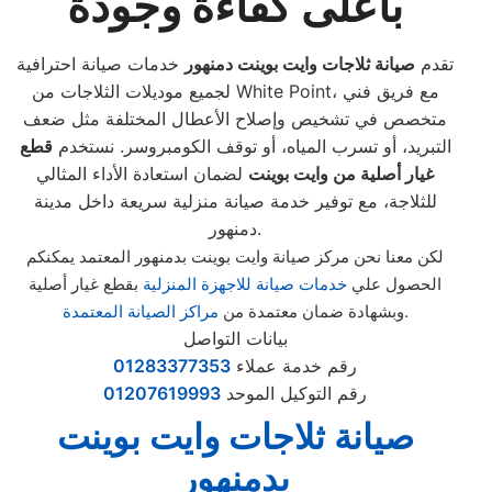
بأعلى كفاءة وجودة
تقدم
صيانة ثلاجات وايت بوينت دمنهور
خدمات صيانة احترافية
لجميع موديلات الثلاجات من White Point، مع فريق فني
متخصص في تشخيص وإصلاح الأعطال المختلفة مثل ضعف
التبريد، أو تسرب المياه، أو توقف الكومبروسر. نستخدم
قطع
غيار أصلية من وايت بوينت
لضمان استعادة الأداء المثالي
للثلاجة، مع توفير خدمة صيانة منزلية سريعة داخل مدينة
دمنهور.
لكن معنا نحن مركز صيانة وايت بوينت بدمنهور المعتمد يمكنكم
الحصول علي
خدمات صيانة للاجهزة المنزلية
بقطع غيار أصلية
.
وبشهادة ضمان معتمدة من
مراكز الصيانة المعتمدة
بيانات التواصل
رقم خدمة عملاء
01283377353
رقم التوكيل الموحد
01207619993
صيانة ثلاجات وايت بوينت
بدمنهور