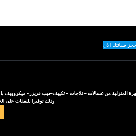
حجز صيانتك الان
اجهزة المنزلية من غسالات – ثلاجات – تكييف–ديب فريزر- ميكروويف با
وذلك توفيرا للنفقات على ال