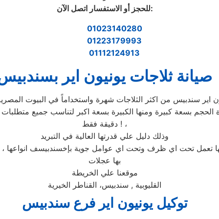
:
للحجز أو الاستفسار اتصل الآن
01023140280
01223179993
01112124913
صيانة ثلاجات يونيون اير بسندبيس
دقيقة فقط ! ،
وذلك دليل علي قدرتها العالية في التبريد
انها تعمل تحت اي ظرف وتحت اي عوامل جوية بإخسندبيسف انواعها ، ي
بها عجلات
موقعنا علي الخريطة
القليوبية , سندبيس، القناطر الخيرية
توكيل
يونيون اير
فرع
سندبيس