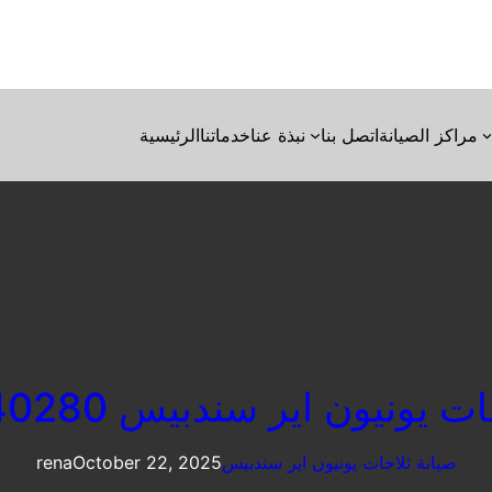
مراكز الصيانة
اتصل بنا
نبذة عنا
خدماتنا
الرئيسية
يونيون اير سندبيس 01023140280
صيانة ثلاجات يونيون اير سندبيس
October 22, 2025
rena