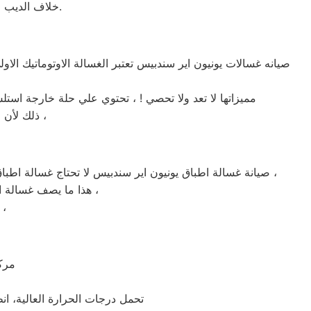
خلاف الديب فريزر الافقي الذي يكون من الصعب عادة الوصول الي المحتويات الموجودة في اسفله.
صيانه غسالات يونيون اير سندبيس تعتبر الغسالة الاوتوماتيك الاو
مميزاتها لا تعد ولا تحصي ! ، تحتوي علي حلة خارجة است
ذلك لأن الموتور الخاص بها يعتبر من اقوي المواتير الموجودة في سوق الغسالات الاوتوماتيك ،
صيانة غسالة اطباق يونيون اير سندبيس لا تحتاج غسالة اطباق يونيون اير سندبيس الي الكثير من مواد التنظيف ، لا تستهلك الكثير من الكهرباء ، خفيفة الوزن ، قوية علي الدهون ، سريعة التنظيف ،
هذا ما يصف غسالة اطباق يونيون اير سندبيس في كلمات قليلة ! ، يمكنها غسل كافة الاطباق خلال فترة وجيزة جداً ،
يمكنها العمل لمدة 24 ساعة كاملة دون توقف ، تعمل في مختلف الا
مركز
تحمل درجات الحرارة العالية، ان