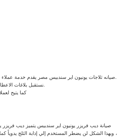
صيانه ثلاجات يونيون اير سندبيس مصر يقدم خدمة عملاء متميزة على مدار الساعة ,حيث فروع معارضنا للصيانة والموزعين المعتمدين دائما اقرب اليلك حيث اننا نغطي جميع محافظة مصر.
نستقبل بلاغات الاعطال يوميا من الساعة التاسعة صباحا حتى التاسعة مساء من خلال الرقم المختصر لخدمة العملاء.
كما يتيح لعم
صيانة ديب فريزر يونيون اير سندبيس يتميز ديب فريزر ي
وبهذا الشكل لن يضطر المستخدم إلي إذابة الثلج يدوياً كما ان الديب فريزر الرأسي مقسم بشكل كامل يسهل علي المستخدم الوصول الي جميع محتويات الديب فريزر (من الاطعمة وخلافه) ،