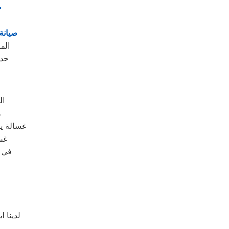
ت
صيانة 
الم
حدو
ال
م
غسالة يو
– 
في م
لدينا ا