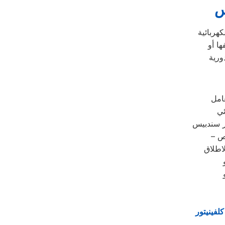
س
كهربائية
ا أو
ورية
امل
ئي
ير سندبيس
رص
اطلاق
لفينيتور