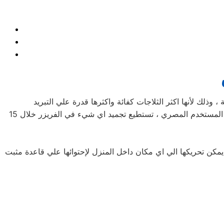
تتميز ثلاجات يونيون اير سندبيس بأحجامها المختلفة فمنها صغيرة الحجم بسعة كبيرة ومنها الكبيرة بسعة اكبر لتناسب جميع متطلبات المستخدم المصري ، تستطيع تجميد اي شيء في الفريزر خلال 15
مكن تحريكها الي اي مكان داخل المنزل لإحتوائها علي قاعدة مثبت