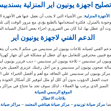
صليح اجهزة
يونيون اير
المنزلية ب
سندبي
الأجهزة المنزلية
: من الأشياء التي لا يجب أن نغفل عنها هي الأجهزة ال
وجودة بالمنزل، فكثرة استخدامها بالطبع يؤدي مع مرور الوقت إلى تلفه
ث أي عطل بها، لذا كان من الضروري اجراء بعض أعمال الصيانة الد
الدعم الفني لاجهزة يونيون اير
دعم الفني لصيانه ثلاجات يونيون اير سندبيس من منكم لا يحب أن يتع
ع فنيين محترفين للتعامل مع أي عطل أو مشكلة في أي جهاز كهربا
نيون اير سندبيس – ثلاجة يونيون اير سندبيس – ديب فريزر يونيون ا
غسالة صحون يونيون اير سندبيس و من أجل رغبتك عزيزي العميل نح
ركز يونيون اير سندبيس علي التعاقد مع أهم و أفضل الخبراء علي ال
حيث العمل الدؤوب بدون أي كلل أو ملل لتوفير كل أشكال الجودة و
التميز الذي يرغب بها العملاء ، لذلك سوف تجد ما تحتاج في مراكز و
الموقع الرسمي للصيانة
بلاغات الاعطال
يضا
مركز صيانة تورنيدو
–
مركز صيانة هيتاشي المعتمد
–
مراكز صيانة ك