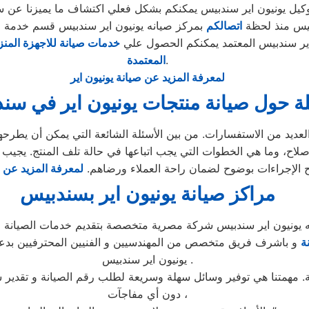
كيل يونيون اير سندبيس يمكنكم بشكل فعلي اكتشاف ما يميزنا عن سو
بيس منذ لحظة
اتصالكم
بمركز صيانه يونيون اير سندبيس قسم خدمة الع
 اير سندبيس المعتمد يمكنكم الحصول علي
خدمات صيانة للاجهزة المنز
.
المعتمدة
لمعرفة المزيد عن صيانة يونيون اير
ة حول صيانة منتجات يونيون اير في سن
إصلاح، وما هي الخطوات التي يجب اتباعها في حالة تلف المنتج. يجيب
الإجراءات بوضوح لضمان راحة العملاء ورضاهم.
لمعرفة المزيد عن ش
مراكز صيانة يونيون اير بسندبيس
 يونيون اير سندبيس شركة مصرية متخصصة بتقديم خدمات الصيانة ال
ة
و باشرف فريق متخصص من المهندسيين و الفنيين المحترفيين بدعم
يونيون اير سندبيس .
. مهمتنا هي توفير وسائل سهلة وسريعة لطلب رقم الصيانة و تقدير 
دون أي مفاجآت ،