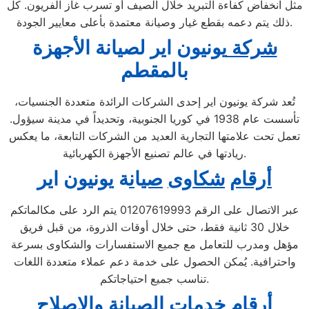
مثل انخفاض كفاءة التبريد خلال الصيف أو تسرب غاز الفريون. كل
ذلك يتم دعمه بقطع غيار وصيانة معتمدة بأعلى معايير الجودة.
شركة
يونيون اير لصيانة ال
جهزة
بالمقطم
تُعد شركة يونيون اير إحدى الشركات الرائدة متعددة الجنسيات،
تأسست عام 1938 في كوريا الجنوبية، وتحديداً في مدينة سيؤول.
تعمل تحت علامتها التجارية العديد من الشركات التابعة، ما يعكس
ريادتها في عالم تصنيع الأجهزة الكهربائية.
أرقام
شكاوى
صي
ا
ن
ة يونيون اير
عبر الاتصال على الرقم 01207619993 يتم الرد على مكالماتكم
خلال 30 ثانية فقط، حتى خلال أوقات الذروة، من قبل فريق
مؤهل ومدرب للتعامل مع جميع الاستفسارات والشكاوى بسرعة
واحترافية. يُمكن الحصول على خدمة دعم عملاء متعددة اللغات
تناسب جميع احتياجاتكم.
أ
ر
ق
ام خدمات الصيانة
و
ال
إصل
اح