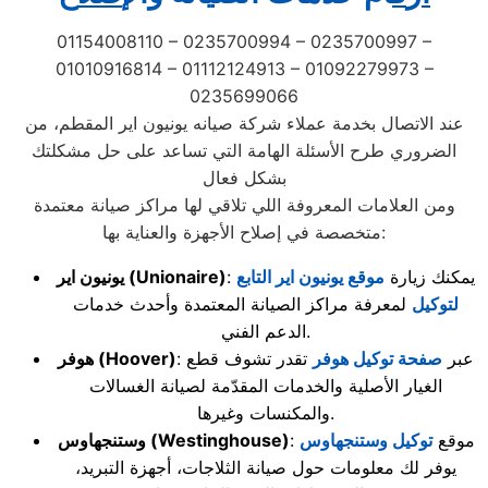
01154008110 – 0235700994 – 0235700997 –
01010916814 – 01112124913 – 01092279973 –
0235699066
عند الاتصال بخدمة عملاء شركة صيانه يونيون اير المقطم، من
الضروري طرح الأسئلة الهامة التي تساعد على حل مشكلتك
بشكل فعال
ومن العلامات المعروفة اللي تلاقي لها مراكز صيانة معتمدة
متخصصة في إصلاح الأجهزة والعناية بها:
: يمكنك زيارة
موقع يونيون اير التابع
(Unionaire)
يونيون اير
لتوكيل
لمعرفة مراكز الصيانة المعتمدة وأحدث خدمات
الدعم الفني.
: عبر
صفحة توكيل هوفر
تقدر تشوف قطع
(Hoover)
هوفر
الغيار الأصلية والخدمات المقدّمة لصيانة الغسالات
والمكنسات وغيرها.
: موقع
توكيل وستنجهاوس
(Westinghouse)
وستنجهاوس
يوفر لك معلومات حول صيانة الثلاجات، أجهزة التبريد،