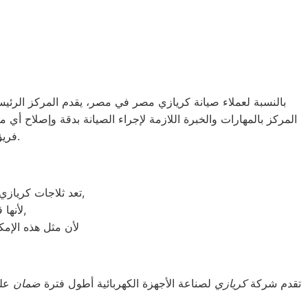
بالنسبة لعملاء صيانة كريازي مصر في مصر، يقدم المركز الرئيس
المركز بالمهارات والخبرة اللازمة لإجراء الصيانة بدقة وإصلاح أي
فريق صيانة كريازي مصر في مصر لإصلاحها وضمان عملها بكفاءة مرة أخرى.
تعد ثلاجات كريازي هي أهم الأجهزة الكهربائية التي توفرها الشركة و أكثرها مبيعاً بين بقية المنتجات الأخرى,
لأنها قوية جداً في عمليات التبريد و تتضمن بعض التقنيات المتميزة كتقنية الانفلتر,
لأن مثل هذه الإمك
تقدم شركة
كريازي
لصناعة الأجهزة الكهربائية أطول فترة
ضمان
على