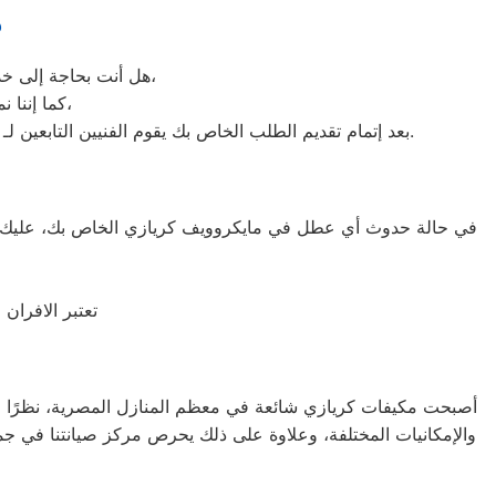
ص
هل أنت بحاجة إلى خدمة الصيانة الفورية لغسالة الأطباق لديك؟ نحن نمنحك خدمة الصيانة الفورية التي ترغب بها،
كما إننا نمتلك خبرة أكثر من 10 سنوات في خدمات إصلاحات كافة أنواع غسالات الأطباق،
بعد إتمام تقديم الطلب الخاص بك يقوم الفنيين التابعين لـ غسالات الاطباق ، بعمل معاينة بالمنزل لتحديد العطل، ثم القيام ب اصلاح غسالات اطباق كريازي دون سحب الجهاز إلى الوكلاء.
في حالة حدوث أي عطل في مايكروويف كريازي الخاص بك، عليك أن
تعتبر الافران
أصبحت مكيفات كريازي شائعة في معظم المنازل المصرية، نظرًا للأدا
والإمكانيات المختلفة، وعلاوة على ذلك يحرص مركز صيانتنا في جم