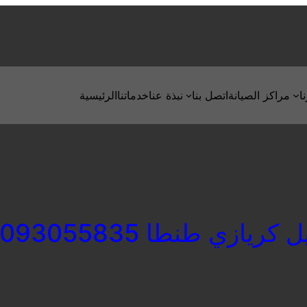
ا
مراكز الصيانة
اتصل بنا
نبذة عنا
خدماتنا
الرئيسية
كريازي طنطا 01093055835