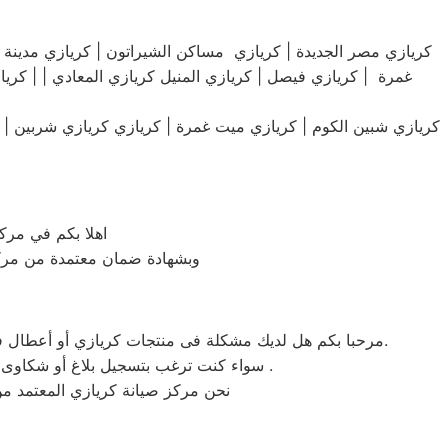
غمرة | كريازي فيصل | كريازي المنيل كريازي المعادي | | كريا
كريازي شبين الكوم | كريازي ميت غمرة | كريازي كريازي شربين | كر
اهلا بكم في مرك
وبشهادة ضمان معتمدة من مركز 
مرحبا بكم هل لديك مشكلة فى منتجات كريازي أو أعطال في منتجات كريازي التى تتطلب الدعم الفنى أو هل لديك سؤال؟ يمكننا المساعدة بسهولة لاننا أفضل خدمة عملاء صيانة فى مصر.
سواء كنت ترغب بتسجيل بلاغ أو شكاوى صيانة بالمنتج الخاص بك أو التواصل مع أحد ممثلي خدمة العملاء أو طلب خدمة صيانة الخاصة بمنتجات كريازي .
نحن مركز صيانة كريازي المعتمد م