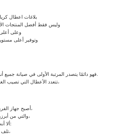
بلاغات اعطال كريا
وليس فقط أفضل المنتجات الأ
وعلى أعلى 
وتوفير أعلى مستويا
فهو دائمًا يتصدر المرتبة الأولى في صيانة جميع أنواع الغسالات الخاصة بماركة صيانه كريازي طنطا تحت أيدي أنسب طنطا، مع مراعاة توفير أفضل خدمات الدعم الفنى.
تتعدد الأعطال التي تصيب الغسالات بمختلف فئات الصنع والنوع من غسالات اوتوماتيك، واخرى فوق اوتوماتيك، والنصف اتوماتيك،
أصبح جهاز الفريزر من ماركة كريازي من الأجهزة الضرورية داخل كافة البيوت، وفقًا لمميزاته العديدة،
والتي من أبرزها حفظ الطعام لفترات طويلة، وتعدد موديلاته المختلفة، وبالرغم من مميزاته العديدة،
ألا أنه من المحتمل حدوث بعض الأعطال التي تتطلب الصيانة، ومن هذه الأعطال:
تلف التايمر، أو مشكلة في الترموستات، أو السخان، أو عطل بالدائرة الكهربائية،