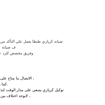
صيانه كريازي طنطا يعمل علي التأكد م
ف صيانة كر
وفريق مخصص للرد علي كافة اسئلتكم علي مدار
الاتصال بنا متاح على الدوام من خلال رقم صيانة كريازي الارضي او بالضغط علي ايقونة الهاتف ثم الاتصال ،
كما يوجد ايضاً ارقام تليفون كريازي الموجودة بصفحة التواصل مع عملائنا.
توكيل كريازي يسعي على مدار الوقت لتذل
لايوجد اختلاف بين مواعيد العمل بجميع الفروع المتواجد بالمدن والمحافظات نهدف دائماً لراحة عملائنا ..