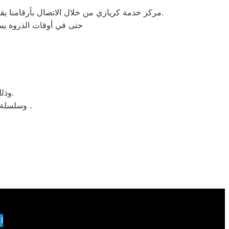
مركز خدمة كريازي من خلال الاتصال بأرقامنا يقوم مركز صيانة كريازي بتوحيد كل الخدمات في مكان واحد وفي أسرع وقت كخدمات مابعد البيع والمبيعات والشكاوي.
حتى في أوقات الذروة يست
وذلك ببساطة نحن نقدم خدمة الصيانة محترفة من خلال مركز رئيسي بطنطا.
وسلسلة من الفروع لخدمة منتج لصيانة ثلاجاتات كريازي فوق اوتوماتيك وتحميل امامي .
ا