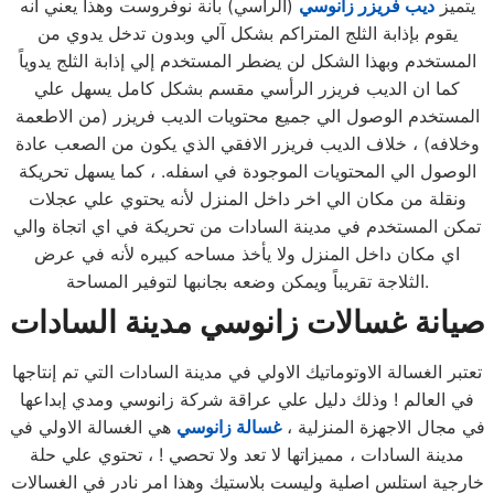
يتميز
ديب فريزر زانوسي
(الرأسي) بأنة نوفروست وهذا يعني انه
يقوم بإذابة الثلج المتراكم بشكل آلي وبدون تدخل يدوي من
المستخدم وبهذا الشكل لن يضطر المستخدم إلي إذابة الثلج يدوياً
كما ان الديب فريزر الرأسي مقسم بشكل كامل يسهل علي
المستخدم الوصول الي جميع محتويات الديب فريزر (من الاطعمة
وخلافه) ، خلاف الديب فريزر الافقي الذي يكون من الصعب عادة
الوصول الي المحتويات الموجودة في اسفله. ، كما يسهل تحريكة
ونقلة من مكان الي اخر داخل المنزل لأنه يحتوي علي عجلات
تمكن المستخدم في مدينة السادات من تحريكة في اي اتجاة والي
اي مكان داخل المنزل ولا يأخذ مساحه كبيره لأنه في عرض
الثلاجة تقريباً ويمكن وضعه بجانبها لتوفير المساحة.
صيانة غسالات زانوسي مدينة السادات
تعتبر الغسالة الاوتوماتيك الاولي في مدينة السادات التي تم إنتاجها
في العالم ! وذلك دليل علي عراقة شركة زانوسي ومدي إبداعها
في مجال الاجهزة المنزلية ،
غسالة زانوسي
هي الغسالة الاولي في
مدينة السادات ، مميزاتها لا تعد ولا تحصي ! ، تحتوي علي حلة
خارجية استلس اصلية وليست بلاستيك وهذا امر نادر في الغسالات