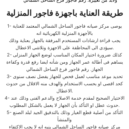
ولابد من تغييره. رقم فاجور فرع الساحل الشمالي
طريقة العناية باجهزة فاجور المنزلية
1- يوصى مركز صيانه فاجور الساحل الشمالي المعتمد للعناية
بالأجهزة المنزلية الكهربائية انه
يجب قراءة ارشادات المستخدم المرفقة بالجهاز بعناية وذلك
سيؤدى الى المحاظفة على الاجهزة وتلاشى الاعطال.
2- كذلك ضرورة اختيار المكان المناسب لوضع الجهاز المنزلى
يساهم فى أطالة عمر الجهاز ومن شأنه ايضا رفع قدرة وكفاءة
الجهاز. رقم فاجور فرع الساحل الشمالي
3- تحديد موعد مناسب لعمل فحص للجهاز يفضل نصف سنوى
كحد اقصى او بحسب الاستخدام والهدف منه الاقلال من حدوث
الاعطال.
4- الاختيار الصحيح لمقدم خدمة الاصلاح والدعم الفنى وذلك عند
حدوث عطل او التأكد بأن الجهاز لا يعمل بالشكل المطلوب.
5- التأكد من أصلية قطع الغيار وذلك بالتدقيق الجيد لبلد الصنع
والمنشأ
مركز صيانه فاجور الساحل الشمالي ينبه انه لا يجب الاكتفاء