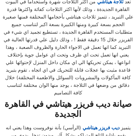
تعد
ثلاجة هيتاشي
من اكثر الثلاجات شهرة واستخداماً في البيوت
القاهرة الجديدةة ، وذلك لأنها اكثر الثلاجات كفائة واكثرها قدرة
علي التبريد ، تتميز ثلاجات هيتاشي بأحجامها المختلفة فمنها صغيرة
الحجم بسعة كبيرة ومنها الكبيرة بسعة اكبر لتناسب جميع
متطلبات المستخدم القاهرة الجديدة ، تستطيع تجميد اي شيء في
الفريزر خلال 15 دقيقة فقط ! ، وذلك دليل علي قدرتها العالية في
التبريد كما انها تعمل في الاجواء الحارة والظروف الصعبة ، وهذا
يعني انها تعمل تحت اي ظرف وتحت اي عوامل جوية بإختلاف
انواعها ، يمكن تحريكها الي اي مكان داخل المنزل لإحتوائها علي
قاعدة مثبت بها عجلات قابلة للتحريك في اي اتجاه ، تقوم بتبريد
كافة المأكولات والمشروبات (السوائل والاطعمة المختلفة) خلال
دقائق من وضعها في الثلاجة ، يوجد منها الوان مختلفة لتناسب
كافة التصاميم
صيانة ديب فريزر هيتاشي
في القاهرة
الجديدة
يتميز
ديب فريزر هيتاشي
(الرأسي) بأنة نوفروست وهذا يعني انه
يقوم بإذابة الثلج المتراكم بشكل آلي وبدون تدخل يدوي من