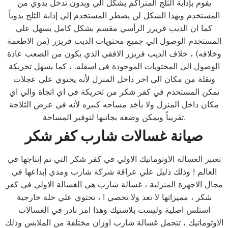
يقوم بإذابة الثلج المتراكم بشكل آلي وبدون تدخل يدوي من
المستخدم وبهذا الشكل لن يضطر المستخدم إلي إذابة الثلج يدوياً
كما ان الديب فريزر الرأسي مقسم بشكل كامل يسهل علي
المستخدم الوصول الي جميع محتويات الديب فريزر (من الاطعمة
وخلافه) ، خلاف الديب فريزر الافقي الذي يكون من الصعب عادة
الوصول الي المحتويات الموجودة في اسفله. ، كما يسهل تحريكة
ونقلة من مكان الي اخر داخل المنزل لأنه يحتوي علي عجلات
تمكن المستخدم في كفر شكر من تحريكة في اي اتجاة والي اي
مكان داخل المنزل ولا يأخذ مساحه كبيره لأنه في عرض الثلاجة
تقريباً ويمكن وضعه بجانبها لتوفير المساحة.
صيانة غسالات شارب
كفر شكر
تعتبر الغسالة الاوتوماتيك الاولي في كفر شكر التي تم إنتاجها في
العالم ! وذلك دليل علي عراقة شركة شارب ومدي إبداعها في
مجال الاجهزة المنزلية ، غسالة شارب هي الغسالة الاولي في كفر
شكر ، مميزاتها لا تعد ولا تحصي ! ، تحتوي علي حلة خارجية
استلس اصلية وليست بلاستيك وهذا امر نادر في الغسالات
الاوتوماتيك ، تتحمل غسالة شارب اوزان مختلفة من الملابس وذلك