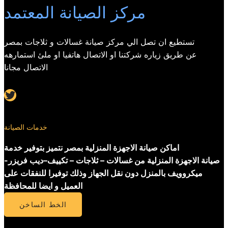
مركز الصيانة المعتمد
تستطيع ان تصل الي مركز صيانة غسالات و ثلاجات بمصر
عن طريق زياره شركتنا او الاتصال هاتفيا او ملئ استمارهه
الاتصال مجانا
Twitter
خدمات الصيانة
اماكن صيانة الاجهزة المنزلية بمصر نتميز بتوفير خدمة
صيانة الاجهزة المنزلية من غسالات – ثلاجات – تكييف–ديب فريزر-
ميكروويف بالمنزل دون نقل الجهاز وذلك توفيرا للنفقات على
العميل و ايضا للمحافظة
الخط الساخن