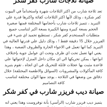
صيانة ثلاجات شارب
كفر شكر
تعد ثلاجة شارب من اكثر الثلاجات شهرة واستخداماً في البيوت
كفر شكرة ، وذلك لأنها اكثر الثلاجات كفائة واكثرها قدرة علي
التبريد ، تتميز ثلاجات شارب بأحجامها المختلفة فمنها صغيرة
الحجم بسعة كبيرة ومنها الكبيرة بسعة اكبر لتناسب جميع
متطلبات المستخدم كفر شكر ، تستطيع تجميد اي شيء في
الفريزر خلال 15 دقيقة فقط ! ، وذلك دليل علي قدرتها العالية في
التبريد كما انها تعمل في الاجواء الحارة والظروف الصعبة ، وهذا
يعني انها تعمل تحت اي ظرف وتحت اي عوامل جوية بإختلاف
انواعها ، يمكن تحريكها الي اي مكان داخل المنزل لإحتوائها علي
قاعدة مثبت بها عجلات قابلة للتحريك في اي اتجاه ، تقوم بتبريد
كافة المأكولات والمشروبات (السوائل والاطعمة المختلفة) خلال
دقائق من وضعها في الثلاجة ، يوجد منها الوان مختلفة لتناسب
كافة التصاميم
صيانة ديب فريزر شارب
في كفر شكر
يتميز ديب فريزر شارب (الرأسي) بأنة نوفروست وهذا يعني انه