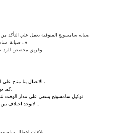
صيانه سامسونج المنوفية يعمل علي التأكد م
ف صيانة سامسو
وفريق مخصص للرد علي كافة اسئلتكم علي مدار
الاتصال بنا متاح على الدوام من خلال رقم صيانة سامسونج الارضي او بالضغط علي ايقونة الهاتف ثم الاتصال ،
كما يوجد ايضاً ارقام تليفون سامسونج الموجودة بصفحة التواصل مع عملائنا.
توكيل سامسونج يسعي على مدار الوقت لتذل
لايوجد اختلاف بين مواعيد العمل بجميع الفروع المتواجد بالمدن والمحافظات نهدف دائماً لراحة عملائنا ..
بلاغات اعطال سامسونج