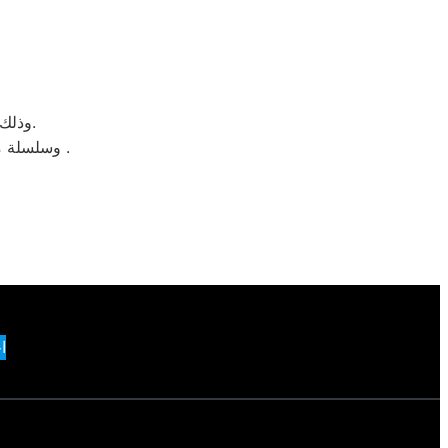
وذلك ببساطة نحن نقدم خدمة الصيانة محترفة من خلال مركز رئيسي بالمنوفية.
وسلسلة من الفروع لخدمة منتج لصيانة ثلاجاتات سامسونج فوق اوتوماتيك وتحميل امامي .
ا