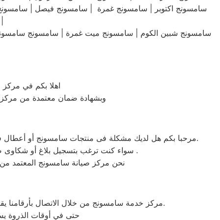
سامسونج اكتوبر | سامسونج غمرة | سامسونج فيصل | سامسونج ال
سامسونج اشمون | سامسونج الشهداء | سامسونج 
سامسونج شبين الكوم | سامسونج ميت غمرة | سامسونج سامسونج ش
اهلا بكم في مركز 
وبشهادة ضمان معتمدة من مركز صي
مرحبا بكم هل لديك مشكلة فى منتجات سامسونج أو أعطال في منتجات سامسونج التى تتطلب الدعم الفنى أو هل لديك سؤال؟ يمكننا المساعدة بسهولة لاننا أفضل خدمة عملاء صيانة فى مصر.
سواء كنت ترغب بتسجيل بلاغ أو شكاوى صيانة بالمنتج الخاص بك أو التواصل مع أحد ممثلي خدمة العملاء أو طلب خدمة صيانة الخاصة بمنتجات سامسونج .
نحن مركز صيانة سامسونج المعتمد من
مركز خدمة سامسونج من خلال الاتصال بأرقامنا يقوم مركز صيانة سامسونج بتوحيد كل الخدمات في مكان واحد وفي أسرع وقت كخدمات مابعد البيع والمبيعات والشكاوي.
حتى في أوقات الذروة يست