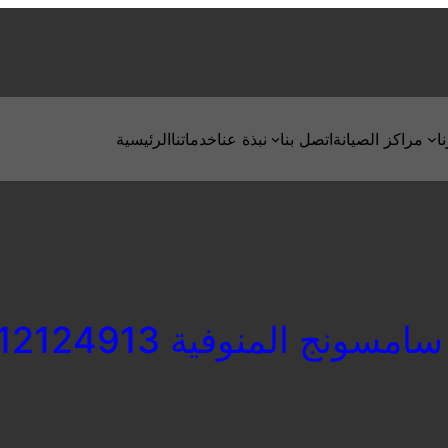
ا
مراكز الصيانة
اتصل بنا
نبذة عنا
خدماتنا
الرئيسية
مسونج المنوفية 01112124913