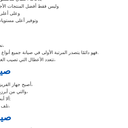
وليس فقط أفضل المنتجات الأجه
وعلى أعلى 
وتوفير أعلى مستويات
نظرًا لأن وكلاء سامسونج يدرك جيدًا ما يحتاجه العملاء بمحافظة المنوفية،
فهو دائمًا يتصدر المرتبة الأولى في صيانة جميع أنواع الغسالات الخاصة بماركة صيانه سامسونج المنوفية تحت أيدي أنسب المنوفية، مع مراعاة توفير أفضل خدمات الدعم الفنى.
تتعدد الأعطال التي تصيب الغسالات بمختلف فئات الصنع والنوع من غسالات اوتوماتيك، واخرى فوق اوتوماتيك، والنصف اتوماتيك،
صيا
أصبح جهاز الفريزر من ماركة سامسونج من الأجهزة الضرورية داخل كافة البيوت، وفقًا لمميزاته العديدة،
والتي من أبرزها حفظ الطعام لفترات طويلة، وتعدد موديلاته المختلفة، وبالرغم من مميزاته العديدة،
ألا أنه من المحتمل حدوث بعض الأعطال التي تتطلب الصيانة، ومن هذه الأعطال:
تلف التايمر، أو مشكلة في الترموستات، أو السخان، أو عطل بالدائرة الكهربائية،
صيا