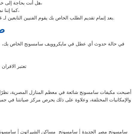
هل أنت بحاجة إلى خدمة الصيانة الفورية لغسالة الأطباق لديك؟ نحن نمنحك خدمة الصيانة الفورية التي ترغب بها،
كما إننا نمتلك خبرة أكثر من 10 سنوات في خدمات إصلاحات كافة أنواع غسالات الأطباق،
بعد إتمام تقديم الطلب الخاص بك يقوم الفنيين التابعين لـ غسالات الاطباق ، بعمل معاينة بالمنزل لتحديد العطل، ثم القيام ب اصلاح غسالات اطباق سامسونج دون سحب الجهاز إلى الوكلاء.
صي
في حالة حدوث أي عطل في مايكروويف سامسونج الخاص بك، علي
تعتبر الافران
أصبحت مكيفات سامسونج شائعة في معظم المنازل المصرية، نظرًا للأدا
والإمكانيات المختلفة، وعلاوة على ذلك يحرص مركز صيانتنا في جمي