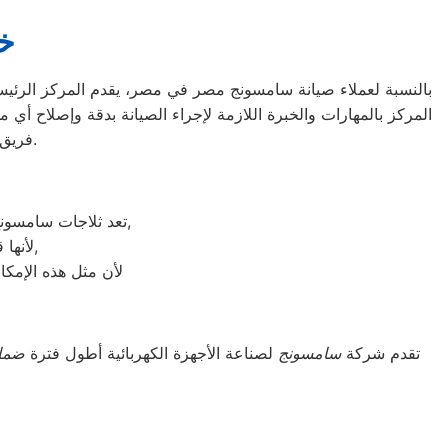
خ
بالنسبة لعملاء صيانة سامسونج مصر في مصر، يقدم المركز الرئيسي
المركز بالمهارات والخبرة اللازمة لإجراء الصيانة بدقة وإصلاح أي
فريق صيانة سامسونج مصر في مصر لإصلاحها وضمان عملها بكفاءة مرة أخرى.
تعد ثلاجات سامسونج هي أهم الأجهزة الكهربائية التي توفرها الشركة و أكثرها مبيعاً بين بقية المنتجات الأخرى,
لأنها قوية جداً في عمليات التبريد و تتضمن بعض التقنيات المتميزة كتقنية الانفلتر,
لأن مثل هذه الإمكا
تقدم شركة
سامسونج
لصناعة الأجهزة الكهربائية أطول فترة
ضما