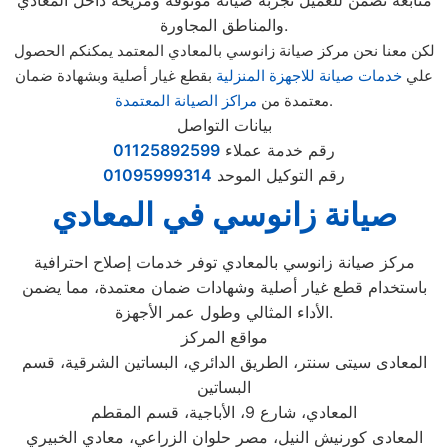
متابعة تضمن للعميل تجربة صيانة موثوقة ومريحة داخل المعادي
والمناطق المجاورة.
لكن معنا نحن مركز صيانة زانوسي بالمعادي المعتمد يمكنكم الحصول
علي
خدمات صيانة للاجهزة المنزلية
بقطع غيار أصلية وبشهادة ضمان
.
معتمدة من
مراكز الصيانة المعتمدة
بيانات التواصل
رقم خدمة عملاء
01125892599
رقم التوكيل الموحد
01095999314
صيانة زانوسي في المعادي
مركز صيانة زانوسي بالمعادي توفر خدمات إصلاح احترافية
باستخدام قطع غيار أصلية وشهادات ضمان معتمدة، مما يضمن
الأداء المثالي وطول عمر الأجهزة.
مواقع المركز
المعادى سيتى سنتر، الطريق الدائري، البساتين الشرقية، قسم
البساتين
المعادي، شارع 9، الأباجية، قسم المقطم
المعادى كورنيش النيل، مصر حلوان الزراعي، معادي الخبيري