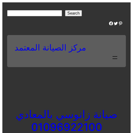
Skip
to
S
Search
content
e
Facebook
Twitter
Pinterest
a
r
c
مركز الصيانة المعتمد
h
صيانة زانوسي بالمعادي
01096922100