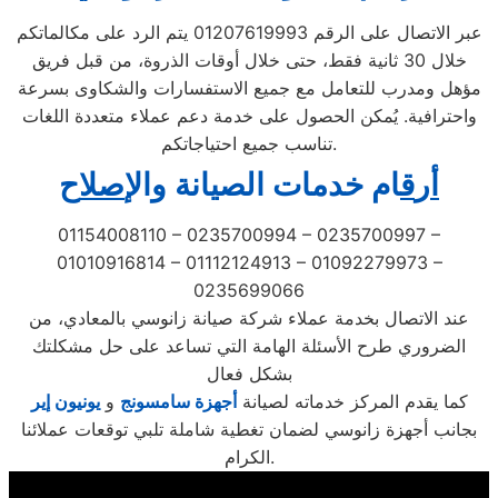
عبر الاتصال على الرقم 01207619993 يتم الرد على مكالماتكم
خلال 30 ثانية فقط، حتى خلال أوقات الذروة، من قبل فريق
مؤهل ومدرب للتعامل مع جميع الاستفسارات والشكاوى بسرعة
واحترافية. يُمكن الحصول على خدمة دعم عملاء متعددة اللغات
تناسب جميع احتياجاتكم.
أ
ر
ق
ام خدمات الصيانة
و
ال
إصل
اح
01154008110 – 0235700994 – 0235700997 –
01010916814 – 01112124913 – 01092279973 –
0235699066
عند الاتصال بخدمة عملاء شركة صيانة زانوسي بالمعادي، من
الضروري طرح الأسئلة الهامة التي تساعد على حل مشكلتك
بشكل فعال
كما يقدم المركز خدماته لصيانة
أجهزة سامسونج
و
ي
ونيون إير
بجانب أجهزة زانوسي لضمان تغطية شاملة تلبي توقعات عملائنا
الكرام.