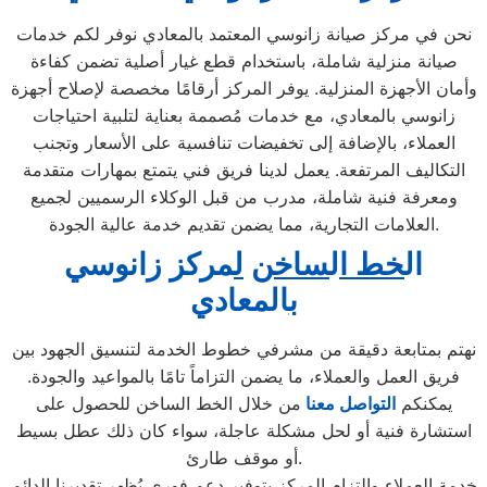
نحن في مركز صيانة زانوسي المعتمد بالمعادي نوفر لكم خدمات
صيانة منزلية شاملة، باستخدام قطع غيار أصلية تضمن كفاءة
وأمان الأجهزة المنزلية. يوفر المركز أرقامًا مخصصة لإصلاح أجهزة
زانوسي بالمعادي، مع خدمات مُصممة بعناية لتلبية احتياجات
العملاء، بالإضافة إلى تخفيضات تنافسية على الأسعار وتجنب
التكاليف المرتفعة. يعمل لدينا فريق فني يتمتع بمهارات متقدمة
ومعرفة فنية شاملة، مدرب من قبل الوكلاء الرسميين لجميع
العلامات التجارية، مما يضمن تقديم خدمة عالية الجودة.
ال
خط ا
ل
ساخن
ل
مركز زانوسي
ب
المعادي
نهتم بمتابعة دقيقة من مشرفي خطوط الخدمة لتنسيق الجهود بين
فريق العمل والعملاء، ما يضمن التزاماً تامًا بالمواعيد والجودة.
يمكنكم
التواصل معنا
من خلال الخط الساخن للحصول على
استشارة فنية أو لحل مشكلة عاجلة، سواء كان ذلك عطل بسيط
أو موقف طارئ.
خدمة العملاء والتزام المركز بتوفير دعم فوري يُظهر تقديرنا الدائم