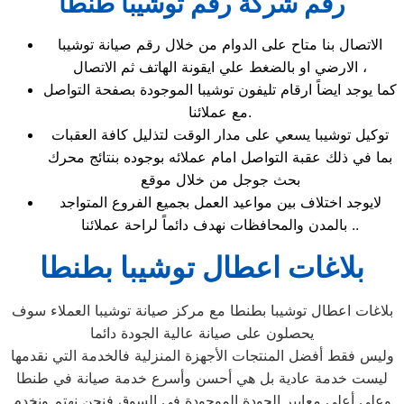
رقم شركة رقم توشيبا طنطا
الاتصال بنا متاح على الدوام من خلال رقم صيانة توشيبا
الارضي او بالضغط علي ايقونة الهاتف ثم الاتصال ،
كما يوجد ايضاً ارقام تليفون توشيبا الموجودة بصفحة التواصل
مع عملائنا.
توكيل توشيبا يسعي على مدار الوقت لتذليل كافة العقبات
بما في ذلك عقبة التواصل امام عملائه بوجوده بنتائج محرك
بحث جوجل من خلال موقع
لايوجد اختلاف بين مواعيد العمل بجميع الفروع المتواجد
بالمدن والمحافظات نهدف دائماً لراحة عملائنا ..
بلاغات اعطال توشيبا بطنطا
بلاغات اعطال توشيبا بطنطا مع مركز صيانة توشيبا العملاء سوف
يحصلون على صيانة عالية الجودة دائما
وليس فقط أفضل المنتجات الأجهزة المنزلية فالخدمة التي نقدمها
ليست خدمة عادية بل هي أحسن وأسرع خدمة صيانة في طنطا
وعلى أعلى معايير الجودة الموجودة في السوق فنحن نهتم ونخدم