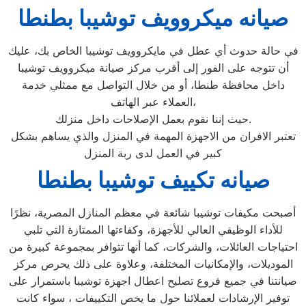
صيانه ميكروويف توشيبا بطنطا
في حالة حدوث أي عطل في مايكروويف توشيبا الخاص بك، عليك
أن تتوجه على الفور إلى أقرب مركز صيانة ميكروويف توشيبا
داخل محافظة طنطا، أو من خلال التواصل مع ممثلي خدمة
العملاء عبر الهاتف،
حيث إننا نقوم بعمل الإصلاحات داخل منزلك.
تعتبر الافران من الاجهزة المهمة في المنزل والذي يساهم بشكل
كبير في العمل لدى ربة المنزل
صيانه تكييف توشيبا بطنطا
أصبحت مكيفات توشيبا شائعة في معظم المنازل المصرية، نظرًا
للأداء الوظيفي العالي للأجهزة، وكفاءتها الممتازة التي تلبي
احتياجات العائلات، والشركات، كما أنها تتوافر بمجموعة كبيرة من
الموديلات، والإمكانيات المختلفة، وعلاوة على ذلك يحرص مركز
صيانتنا في جميع فروع تصليح اعطال اجهزة توشيبا باستمرار على
توفير الإرشادات لعملائنا حول ما يخص التكييفات ، سواء كانت