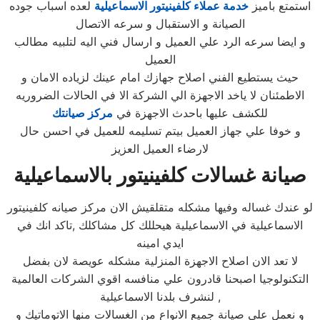
استمتع باميز
خدمة عملاء كلفينيتور الاسماعيلية
لعده اسباب جوده
الصيانة و الاستقبال و سرعه الاتصال
و ايضا سرعه الرد علي العميل و ارسال فني اليه لتلبيه مطالب
العميل
حيث يستطيع الفني اصلاح جهازك امام عينك لزياده الامان و
الاطمئنان لا ياخد الاجهزة الي الشركة الا في الحالات الضروريه
للكشف عليها باحدث الاجهزة في
مركز صيانتك
و خوفا علي جهاز العميل بيتم تسليمه للعميل في احسن حال
لارضاء العميل العزيز
صيانة غسالات كلفينيتور بالاسماعيلية
لو عندك غساله وفيها مشكله متقلقيش الان مركز صيانه كلفينيتور
الاسماعيلية في الاسماعيلية هيحللك كل مشاكلك ,تاكد انك في
ايدي امينه
لا تعد الان اصلاح الاجهزة المنزلية مشكله عويصة لان بفضل
التكنولوجيا اصبحنا قادرون علي منافسه اقوي الشركات العالمية
لنشرف بلدنا الاسماعيلية ,
و نعمل علي صيانة جميع الانواع من الغسالات منها الاتوماتيك و