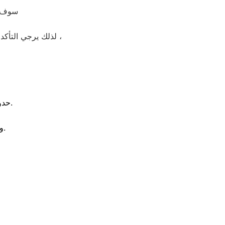
سوف ن
لذلك يرجي التأكد من اجهزتكم وقوموا بفحصها ومتابعتها بشكل دوري وتأكدوا من عدم وجود هذه العلامات ،
حدوث اهتزاز في حوائط الغرفة عندما تبدء الوحدة الخارجية في العمل.
وجود رائحة غير مرغوب فيها مع الهواء الصادر من الوحدة الداخلية.