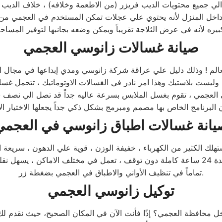
جميع محتويات الديب فريزر (من الاطعمة وخلافه) ، خلاف الديب ف
داخل المنزل لأنه يحتوي علي عجلات تمكن المستخدم في العجمي من 
صيانة غسالات زانوسي العجمي
العالم ! وذلك دليل علي عراقة شركة زانوسي ومدي إبداعها في مجال ال
 وليست بلاستيك وهذا امر نادر في الغسالات الاوتوماتيك ، تتحمل غسا
 العجمي ، تقوم بغسل الملابس بسرعة عاليه جداً قد تصل الي نصف ساعة
يانة غسالات اطباق زانوسي في العجمي
ستهلك الكثير من الكهرباء ، خفيفة الوزن ، قوية علي الدهون ، سريعة
يمكنها غسل كافة الاطباق خلال فترة وجيزة جداً ، يمكنها العمل لمدة 24 ساعة كاملة دون توقف ، 
تماماً في تنظيف الأواني والاطباق في العجمي بضغطة زر.
توكيل زانوسي العجمي
حافظة العجمي؟ إذًا فأنت الآن في المكان الصحيح، حيث نقدم لك من