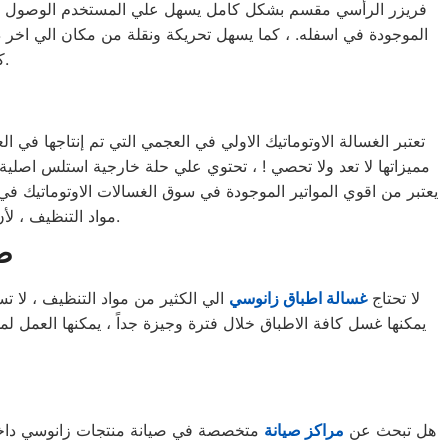
فريزر الرأسي مقسم بشكل كامل يسهل علي المستخدم الوصول الي 
الموجودة في اسفله. ، كما يسهل تحريكة ونقلة من مكان الي اخر 
كبيره لأنه في عرض الثلاجة تقريباً ويمكن وضعه بجانبها لتوفير المساحة.
تعتبر الغسالة الاوتوماتيك الاولي في العجمي التي تم إنتاجها في 
مميزاتها لا تعد ولا تحصي ! ، تحتوي علي حلة خارجية استلس اصلية
يعتبر من اقوي المواتير الموجودة في سوق الغسالات الاوتوماتيك في
مواد التنظيف ، لأن البرنامج الخاص بها مصمم ومبرمج بشكل ذكي جداً يجعلها الاختيار الاول للبيت العجمي.
ص
لا تحتاج
غسالة اطباق زانوسي
الي الكثير من مواد التنظيف ، لا ت
هل تبحث عن
مراكز صيانة
متخصصة في صيانة منتجات زانوسي داخل م