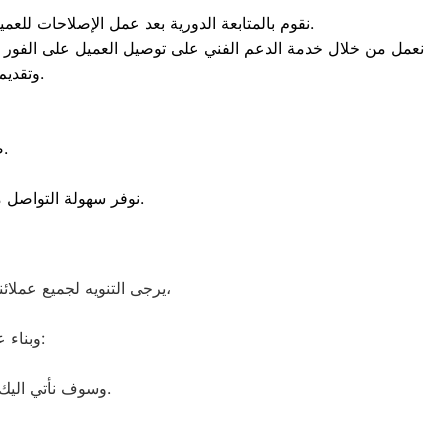
نقوم بالمتابعة الدورية بعد عمل الإصلاحات للعميل للتأكد من جودة الصيانة، وجودة الفنيين، حيث إننا نقوم بمحاسبة الفنيين بشكل قاسي في حالة الصيانة السيئة.
نعمل من خلال خدمة الدعم الفني على توصيل العميل على الفور بم
وتقديم المعلومات بشكل دقيق عن طريق المهندس المختص بأعمال الصيانة.
ضمان لمدة عام كامل من وقت عمل الصيانة، ضد عيوب الصيانة.
نوفر سهولة التواصل من خلال توافر الخط ساخن، للرد على كافة البلاغات والاستفسارات المتعلقة بالصيانة.
يرجى التنويه لجميع عملائنا المقيمين داخل محافظة العجمي، بأن ارقامنا متاحة على مدار الـ 24 ساعة طوال أيام الأسبوع،
وتتمثل فيما يلي:
وبناء 
وسوف نأتي اليك في اي موقع لنقوم بعمل التصليح لكافة الأعطال التي يمكن أن تصيب جهازك زانوسي.