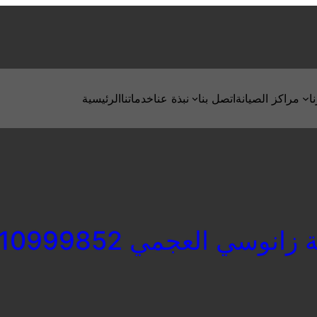
ا
مراكز الصيانة
اتصل بنا
نبذة عنا
خدماتنا
الرئيسية
زانوسي العجمي 01210999852