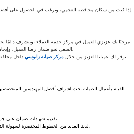
إذا كنت من سكان محافظة العجمي، وترغب في الحصول على أفضل توكيل
مرحبًا بك عزيزي العميل في مركز خدمة العملاء ،ونتشرف دائمًا ب
).
السعي نحو ضمان رضا العميل، وإيجاد
نوفر لك عميلنا العزيز من خلال
مركز صيانة زانوسي
داخل محافظة 
القيام بأعمال الصيانة تحت اشراف أفضل المهندسين المتخصصين في مجال الصيانة، وإصلاح جميع منتجات زانوسي من حيث: الغسالات، والثلاجات، والبوتاجازات، والتكييفات وغيرها من الأجهزة.
تقديم شهادات ضمان على جميع الأعطال التي قمنا بإصلاحها، بالإضافة إلى شهادة ضمان على قطع الغيار التي تم استبدالها.
لدينا العديد من الخطوط المختصرة لسهولة التواصل مع خدمة عملاء زانوسي في حالة رغبة العميل في الاستفسار عن منتجات الشركة، أو تقديم بلاغ صيانة.