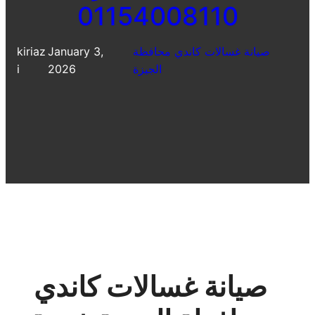
01154008110
صيانة غسالات كاندي محافظة
January 3,
kiriaz
الجيزة
2026
i
صيانة غسالات كاندي