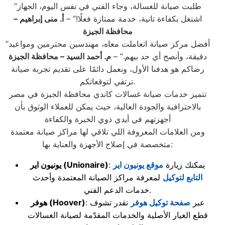
“طلبت صيانة للغسالة، وجاء الفني في نفس اليوم، الجهاز
اشتغل بكفاءة تانية، خدمة ممتازة فعلًا!” –
أ. منى إبراهيم –
محافظة الجيزة
“أفضل مركز صيانة اتعاملت معاه، مهندسين محترمين ومواعيد
دقيقة، وأنصح أي حد بيهم.” –
م. أحمد السيد – محافظة الجيزة
رضاكم هو هدفنا الأول، ونعمل دائمًا على تقديم تجربة صيانة
ترتقي لتوقعاتكم.
تتميز خدمات صيانة غسالات كاندي محافظة الجيزة في مصر
بالاحترافية والجودة العالية، حيث يمكن للعملاء الوثوق بأن
أجهزتهم في أيدي ذوي الخبرة والكفاءة
ومن العلامات المعروفة اللي تلاقي لها مراكز صيانة معتمدة
متخصصة في إصلاح الأجهزة والعناية بها:
: يمكنك زيارة
موقع يونيون اير
(Unionaire)
يونيون اير
التابع لتوكيل
لمعرفة مراكز الصيانة المعتمدة وأحدث
خدمات الدعم الفني.
: عبر
صفحة توكيل هوفر
تقدر تشوف
(Hoover)
هوفر
قطع الغيار الأصلية والخدمات المقدّمة لصيانة الغسالات