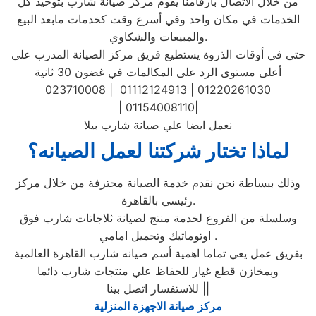
من خلال الاتصال بأرقامنا يقوم مركز صيانة شارب بتوحيد كل
الخدمات في مكان واحد وفي أسرع وقت كخدمات مابعد البيع
والمبيعات والشكاوي.
حتى في أوقات الذروة يستطيع فريق مركز الصيانة المدرب على
أعلى مستوى الرد على المكالمات في غضون 30 ثانية
023710008 | 01112124913 | 01220261030
| 01154008110|
نعمل ايضا علي صيانة شارب بيلا
لماذا تختار شركتنا لعمل الصيانه؟
وذلك ببساطة نحن نقدم خدمة الصيانة محترفة من خلال مركز
رئيسي بالقاهرة.
وسلسلة من الفروع لخدمة منتج لصيانة ثلاجاتات شارب فوق
اوتوماتيك وتحميل امامي .
بفريق عمل يعي تماما اهمية أسم صيانه شارب القاهرة العالمية
وبمخازن قطع غيار للحفاظ علي منتجات شارب دائما
للاستفسار اتصل بينا ||
مركز صيانة الاجهزة المنزلية