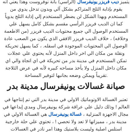
يتميز
ديب فريزر يونيفرسال
(الرأسي) بأنة نوفروست وهذا يعني انه
يقوم بإذابة الثلج المتراكم بشكل آلي وبدون تدخل يدوي من
المستخدم وبهذا الشكل لن يضطر المستخدم إلي إذابة الثلج يدوياً
كما ان الديب فريزر الرأسي مقسم بشكل كامل يسهل علي
المستخدم الوصول الي جميع محتويات الديب فريزر (من الاطعمة
وخلافه) ، خلاف الديب فريزر الافقي الذي يكون من الصعب عادة
الوصول الي المحتويات الموجودة في اسفله. ، كما يسهل تحريكة
ونقلة من مكان الي اخر داخل المنزل لأنه يحتوي علي عجلات
تمكن المستخدم في مدينة بدر من تحريكة في اي اتجاة والي اي
مكان داخل المنزل ولا يأخذ مساحه كبيره لأنه في عرض الثلاجة
تقريباً ويمكن وضعه بجانبها لتوفير المساحة.
صيانة غسالات يونيفرسال
مدينة بدر
تعتبر الغسالة الاوتوماتيك الاولي في مدينة بدر التي تم إنتاجها في
العالم ! وذلك دليل علي عراقة شركة يونيفرسال ومدي إبداعها في
مجال الاجهزة المنزلية ،
غسالة يونيفرسال
هي الغسالة الاولي في
مدينة بدر ، مميزاتها لا تعد ولا تحصي ! ، تحتوي علي حلة خارجية
استلس اصلية وليست بلاستيك وهذا امر نادر في الغسالات