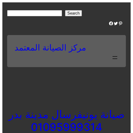
Skip
to
S
Search
content
e
Facebook
Twitter
Pinterest
a
r
c
مركز الصيانة المعتمد
h
صيانة يونيفرسال مدينة بدر
01095999314