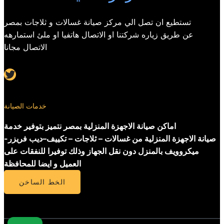
تستطيع ان تصل الي مركز صيانة غسالات و ثلاجات بمصر
عن طريق زياره شركتنا او الاتصال هاتفيا او ملئ استمارهه
الاتصال مجانا
Twitter
خدمات الصيانة
اماكن صيانة الاجهزة المنزلية بمصر نتميز بتوفير خدمة
صيانة الاجهزة المنزلية من غسالات – ثلاجات – تكييف–ديب فريزر-
ميكروويف بالمنزل دون نقل الجهاز وذلك توفيرا للنفقات على
العميل و ايضا للمحافظة
الخط الساخن