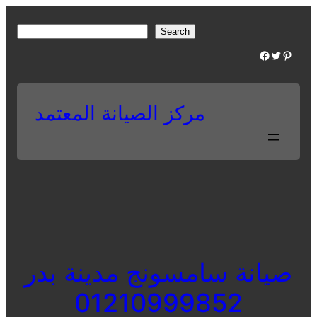
Skip
to
S
Search
content
e
Facebook
Twitter
Pinterest
a
r
c
مركز الصيانة المعتمد
h
صيانة سامسونج مدينة بدر
01210999852