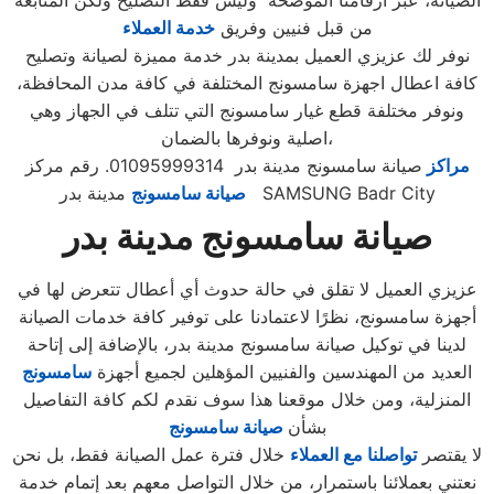
الصيانة، عبر أرقامنا الموضحة وليس فقط التصليح ولكن المتابعة
من قبل فنيين وفريق
خدمة العملاء
نوفر لك عزيزي العميل بمدينة بدر خدمة مميزة لصيانة وتصليح
كافة اعطال اجهزة سامسونج المختلفة في كافة مدن المحافظة،
ونوفر مختلفة قطع غيار سامسونج التي تتلف في الجهاز وهي
اصلية ونوفرها بالضمان،
مراكز
صيانة سامسونج مدينة بدر 01095999314. رقم مركز
مدينة بدر SAMSUNG Badr City
صيانة سامسونج
صيانة سامسونج مدينة بدر
عزيزي العميل لا تقلق في حالة حدوث أي أعطال تتعرض لها في
أجهزة سامسونج، نظرًا لاعتمادنا على توفير كافة خدمات الصيانة
لدينا في توكيل صيانة سامسونج مدينة بدر، بالإضافة إلى إتاحة
العديد من المهندسين والفنيين المؤهلين لجميع أجهزة
سامسونج
المنزلية، ومن خلال موقعنا هذا سوف نقدم لكم كافة التفاصيل
بشأن
صيانة سامسونج
لا يقتصر
تواصلنا مع العملاء
خلال فترة عمل الصيانة فقط، بل نحن
نعتني بعملائنا باستمرار، من خلال التواصل معهم بعد إتمام خدمة