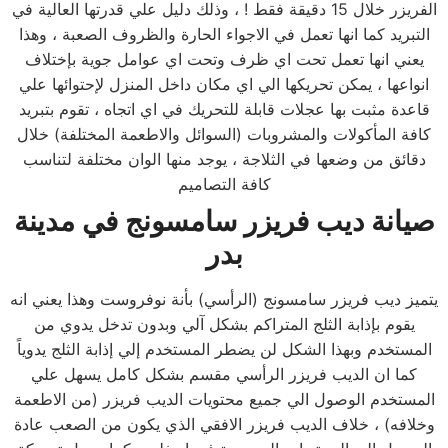
الفريزر خلال 15 دقيقة فقط ! ، وذلك دليل علي قدرتها العالية في
التبريد كما انها تعمل في الاجواء الحارة والظروف الصعبة ، وهذا
يعني انها تعمل تحت اي ظرف وتحت اي عوامل جوية بإختلاف
انواعها ، يمكن تحريكها الي اي مكان داخل المنزل لإحتوائها علي
قاعدة مثبت بها عجلات قابلة للتحريك في اي اتجاه ، تقوم بتبريد
كافة المأكولات والمشروبات (السوائل والاطعمة المختلفة) خلال
دقائق من وضعها في الثلاجة ، يوجد منها الوان مختلفة لتناسب
كافة التصاميم
صيانة ديب فريزر سامسونج
في مدينة
بدر
يتميز ديب فريزر سامسونج (الرأسي) بأنة نوفروست وهذا يعني انه
يقوم بإذابة الثلج المتراكم بشكل آلي وبدون تدخل يدوي من
المستخدم وبهذا الشكل لن يضطر المستخدم إلي إذابة الثلج يدوياً
كما ان الديب فريزر الرأسي مقسم بشكل كامل يسهل علي
المستخدم الوصول الي جميع محتويات الديب فريزر (من الاطعمة
وخلافه) ، خلاف الديب فريزر الافقي الذي يكون من الصعب عادة