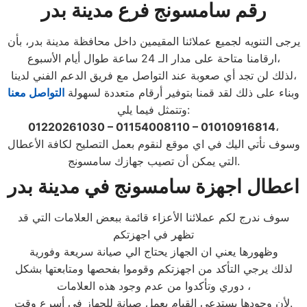
رقم سامسونج فرع مدينة بدر
يرجى التنويه لجميع عملائنا المقيمين داخل محافظة مدينة بدر، بأن
ارقامنا متاحة على مدار الـ 24 ساعة طوال أيام الأسبوع،
لذلك لن تجد أي صعوبة عند التواصل مع فريق الدعم الفني لدينا،
وبناء على ذلك لقد قمنا بتوفير أرقام متعددة لسهولة
التواصل معنا
وتتمثل فيما يلي:
01220261030 – 01154008110 – 01010916814
،
وسوف نأتي اليك في اي موقع لنقوم بعمل التصليح لكافة الأعطال
التي يمكن أن تصيب جهازك سامسونج.
اعطال اجهزة سامسونج
في مدينة بدر
سوف ندرج لكم عملائنا الأعزاء قائمة ببعض العلامات التي قد
تظهر في اجهزتكم
وظهورها يعني ان الجهاز يحتاج الي صيانة سريعة وفورية
لذلك يرجي التأكد من اجهزتكم وقوموا بفحصها ومتابعتها بشكل
دوري وتأكدوا من عدم وجود هذه العلامات ،
لأن وجودها يستدعي القيام بعمل صيانة للجهاز في أسرع وقت.