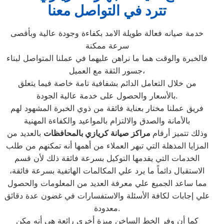
تترد في التواصل معنا
خدمة صيانه فعالة طويلة الامد بكفاءة وجودة عالية وبأقصى
سرعة ممكنة
فالخبرة والوقت هما ما نراهن عليهما في عملنا المتواصل لبناء
جسور الثقة مع العميل،
من خلال التعامل الدائم بشفافية تامة خاصة فيما يتعلق
بالأسعار والحصول على خدمة عالية الجودة.
فريق عملنا مختار بعناية فائقة من ذوي الخبرة المشهود لهم
بالأمانة والصدق والالتزام بالمواعيد والكفاءة المهنية
وذلك تتميز أرقام
مراكز صيانة كريازي بالمحافظات
بالعديد من
المزايا المذهلة التي تبهر العملاء من أهمها أنه تمكنهم من طلب
الخدمات التي يقدمها التوكيل بسرعة فائقة ذلك لأن قسم
الاستقبال دائماً ما يرد علي المكالمات الهاتفية بسرعة فائقة،
مما ساعد الجميع علي معرفة العديد من المعلومات والحصول
علي إجابات لكافة الأسئلة والاستفسارات في غضون عدة دقائق
معدودة.
كما أن وفر الخط الساخن ميزة أخري رائعة هي أنه مكن