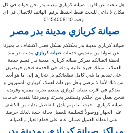
هل تبحث عن اقرب صيانة كريازي مدينة بدر نحن حولك في كل
مكان لا داعي للبحث فقط احتفظ برقم الهاتف للاتصال في اي
وقت 01154008110
صيانة
كريازي
مدينة بدر
مصر
صيانة كريازي مدينة بدر يمكنكم بشكل فعلي اكتشاف ما يميزنا
عن سوانا من مقدمي خدمات
صيانه كريازي
مدينة بدر منذ
لحظة اتصالكم بمركز صيانه كريازي مدينة بدر قسم خدمة
العملاء . نمتلك خبرة عالية و دقة في الخدمه فنحن حريصون
على تقديم ما يلبي كامل تطلعاتكم بل نتجازها إلى ما هو أبعد
من ذلك لأننا لا نرضى بأقل من ذلك لعملاء كريازي المميزون و
نعدكم في اقرب صيانة كريازي بتقديم تجربة مميزة وفريدة
فنحن نعمل من أجلكم ونستثمر بخبرتنا ومعرفتنا لتقديم خدمات
صيانة كريازي . حيث أننا نهتم بأدق التفاصيل بداية من الكشف
على الجهاز ووصولاً لتسليمة للعميل بحالة جيدة .لذلك حرصنا
على اعطاء العميل ضمان عام على قطع الغيار والصيانة
مراكز صيانة كريازي بمدينة بدر