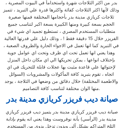
بدر من اكثر الثلاجات شهرة واستخداماً في البيوت المصرية ،
وذلك لأنها اكثر الثلاجات كفائة واكثرها قدرة علي التبريد ، تتميز
ثلاجات كريازي مدينة بدر بأحجامها المختلفة فمنها صغيرة
الحجم بسعة كبيرة ومنها الكبيرة بسعة اكبر لتناسب جميع
متطلبات المستخدم المصري ، تستطيع تجميد اي شيء في
الفريزر خلال 15 دقيقة فقط ! ، وذلك دليل علي قدرتها العالية
في التبريد كما انها تعمل في الاجواء الحارة والظروف الصعبة ،
وهذا يعني انها تعمل تحت اي ظرف وتحت اي عوامل جوية
بإختلاف انواعها ، يمكن تحريكها الي اي مكان داخل المنزل
لإحتوائها علي قاعدة مثبت بها عجلات قابلة للتحريك في اي
اتجاه ، تقوم بتبريد كافة المأكولات والمشروبات (السوائل
والاطعمة المختلفة) خلال دقائق من وضعها في الثلاجة ، يوجد
منها الوان مختلفة لتناسب كافة التصاميم.
صيانة ديب فريزر كريازي مدينة بدر
صيانة ديب فريزر كريازي مدينة بدر يتميز ديب فريزر كريازي
مدينة بدر (الرأسي) بأنة نوفروست وهذا يعني انه يقوم بإذابة
الثلج المتراكم بشكل آلي وبدون تدخل يدوي من المستخدم