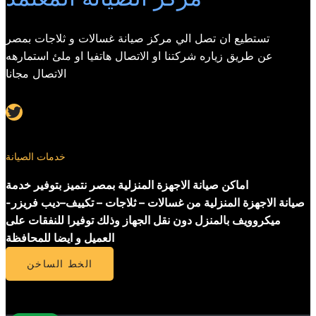
تستطيع ان تصل الي مركز صيانة غسالات و ثلاجات بمصر
عن طريق زياره شركتنا او الاتصال هاتفيا او ملئ استمارهه
الاتصال مجانا
Twitter
خدمات الصيانة
اماكن صيانة الاجهزة المنزلية بمصر نتميز بتوفير خدمة
صيانة الاجهزة المنزلية من غسالات – ثلاجات – تكييف–ديب فريزر-
ميكروويف بالمنزل دون نقل الجهاز وذلك توفيرا للنفقات على
العميل و ايضا للمحافظة
الخط الساخن