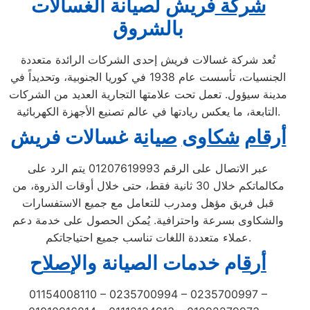
شركة
فريش لصيانة الغسالات
بالشروق
تُعد شركة غسالات فريش إحدى الشركات الرائدة متعددة
الجنسيات، تأسست عام 1938 في كوريا الجنوبية، وتحديداً في
مدينة سيؤول. تعمل تحت علامتها التجارية العديد من الشركات
التابعة، ما يعكس ريادتها في عالم تصنيع الأجهزة الكهربائية.
أرقام
شكاوى
صي
ا
ن
ة غسالات فريش
عبر الاتصال على الرقم 01207619993 يتم الرد على
مكالماتكم خلال 30 ثانية فقط، حتى خلال أوقات الذروة، من
قبل فريق مؤهل ومدرب للتعامل مع جميع الاستفسارات
والشكاوى بسرعة واحترافية. يُمكن الحصول على خدمة دعم
عملاء متعددة اللغات تناسب جميع احتياجاتكم.
أ
ر
ق
ام خدمات الصيانة
و
ال
إصل
اح
01154008110 – 0235700994 – 0235700997 –