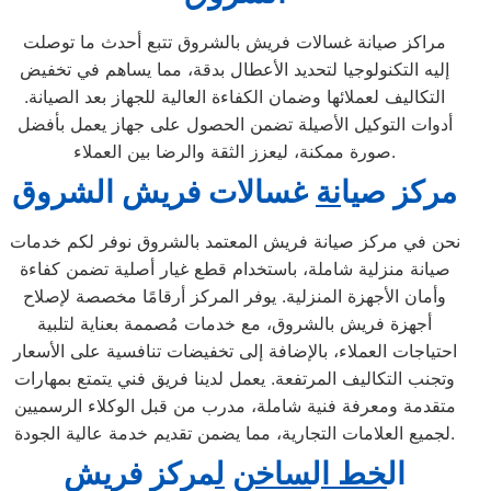
مراكز صيانة غسالات فريش بالشروق تتبع أحدث ما توصلت
إليه التكنولوجيا لتحديد الأعطال بدقة، مما يساهم في تخفيض
التكاليف لعملائها وضمان الكفاءة العالية للجهاز بعد الصيانة.
أدوات التوكيل الأصيلة تضمن الحصول على جهاز يعمل بأفضل
صورة ممكنة، ليعزز الثقة والرضا بين العملاء.
مركز ص
ي
ا
نة
غسالات فريش الشروق
نحن في مركز صيانة فريش المعتمد بالشروق نوفر لكم خدمات
صيانة منزلية شاملة، باستخدام قطع غيار أصلية تضمن كفاءة
وأمان الأجهزة المنزلية. يوفر المركز أرقامًا مخصصة لإصلاح
أجهزة فريش بالشروق، مع خدمات مُصممة بعناية لتلبية
احتياجات العملاء، بالإضافة إلى تخفيضات تنافسية على الأسعار
وتجنب التكاليف المرتفعة. يعمل لدينا فريق فني يتمتع بمهارات
متقدمة ومعرفة فنية شاملة، مدرب من قبل الوكلاء الرسميين
لجميع العلامات التجارية، مما يضمن تقديم خدمة عالية الجودة.
ال
خط ا
ل
ساخن
ل
مركز فريش