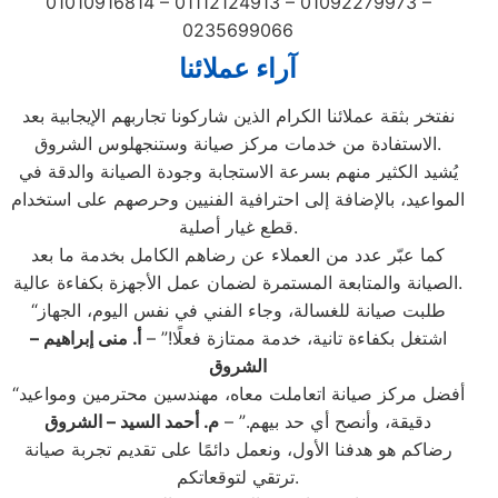
01010916814 – 01112124913 – 01092279973 –
0235699066
آراء عملائنا
نفتخر بثقة عملائنا الكرام الذين شاركونا تجاربهم الإيجابية بعد
الاستفادة من خدمات مركز صيانة وستنجهلوس الشروق.
يُشيد الكثير منهم بسرعة الاستجابة وجودة الصيانة والدقة في
المواعيد، بالإضافة إلى احترافية الفنيين وحرصهم على استخدام
قطع غيار أصلية.
كما عبّر عدد من العملاء عن رضاهم الكامل بخدمة ما بعد
الصيانة والمتابعة المستمرة لضمان عمل الأجهزة بكفاءة عالية.
“طلبت صيانة للغسالة، وجاء الفني في نفس اليوم، الجهاز
اشتغل بكفاءة تانية، خدمة ممتازة فعلًا!” –
أ. منى إبراهيم –
الشروق
“أفضل مركز صيانة اتعاملت معاه، مهندسين محترمين ومواعيد
دقيقة، وأنصح أي حد بيهم.” –
م. أحمد السيد – الشروق
رضاكم هو هدفنا الأول، ونعمل دائمًا على تقديم تجربة صيانة
ترتقي لتوقعاتكم.