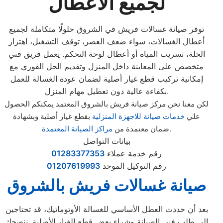
لجميع الأعطال
توفر صيانة غسالات فريش في الشروق حلولًا متكاملة لجميع
أعطال الغسالات، سواء ضعف العصر، توقف التشغيل، اهتزاز
الحلة، تسريب المياه أو أعطال لوحة التحكم. يعمل فريق فني
متخصص على المعاينة داخل المنزل وتقديم الحل الفوري مع
إمكانية تركيب قطع غيار أصلية لضمان عودة الغسالة للعمل
بكفاءة عالية دون تعطيل مهام المنزل.
لكن معنا نحن مركز صيانة فريش بالشروق المعتمد يمكنكم الحصول
علي
خدمات صيانة للاجهزة المنزلية
بقطع غيار أصلية وبشهادة
.
ضمان معتمدة من
مراكز الصيانة المعتمدة
بيانات التواصل
رقم خدمة عملاء
01283377353
رقم التوكيل الموحد
01207619993
صيانة غسالات فريش بالشروق
بعد أن حددت العطل الأساسي للغسالة الأوتوماتيك، قد تحتاجين
إلى طلب فني الصيانة وشراء بعض قطع الغيار الأصلية. ننصحكِ