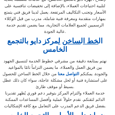
لتلبية احتياجات العملاء، بالإضافة إلى تخفيضات تنافسية على
الأسعار وتجنب التكاليف المرتفعة. يعمل لدينا فريق فني يتمتع
بمهارات متقدمة ومعرفة فنية شاملة، مدرب من قبل الوكلاء
الرسميين لجميع العلامات التجارية، مما يضمن تقديم خدمة
عالية الجودة.
ال
خط ا
ل
ساخن
ل
مركز دايو
ب
التجمع
الخامس
نهتم بمتابعة دقيقة من مشرفي خطوط الخدمة لتنسيق الجهود
بين فريق العمل والعملاء، ما يضمن التزاماً تامًا بالمواعيد
والجودة. يمكنكم
التواصل معنا
من خلال الخط الساخن للحصول
على استشارة فنية أو لحل مشكلة عاجلة، سواء كان ذلك عطل
بسيط أو موقف طارئ.
خدمة العملاء والتزام المركز بتوفير دعم فوري يُظهر تقديرنا
الدائم لثقتكم. نقدم حلولاً عملية وأفضل المساعدات الممكنة
بفضل فريق الدعم المدرب على التعامل مع كافة الإشكاليات.