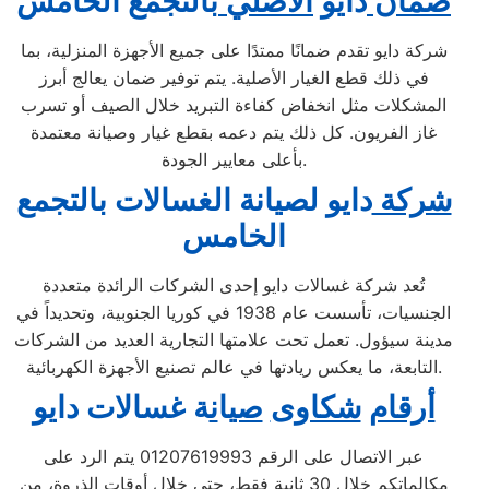
ضمان
دايو
الأصلي
بالتجمع الخامس
شركة دايو تقدم ضمانًا ممتدًا على جميع الأجهزة المنزلية، بما
في ذلك قطع الغيار الأصلية. يتم توفير ضمان يعالج أبرز
المشكلات مثل انخفاض كفاءة التبريد خلال الصيف أو تسرب
غاز الفريون. كل ذلك يتم دعمه بقطع غيار وصيانة معتمدة
بأعلى معايير الجودة.
شركة
دايو لصيانة الغسالات بالتجمع
الخامس
تُعد شركة غسالات دايو إحدى الشركات الرائدة متعددة
الجنسيات، تأسست عام 1938 في كوريا الجنوبية، وتحديداً في
مدينة سيؤول. تعمل تحت علامتها التجارية العديد من الشركات
التابعة، ما يعكس ريادتها في عالم تصنيع الأجهزة الكهربائية.
أرقام
شكاوى
صي
ا
ن
ة غسالات دايو
عبر الاتصال على الرقم 01207619993 يتم الرد على
مكالماتكم خلال 30 ثانية فقط، حتى خلال أوقات الذروة، من