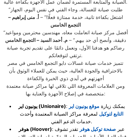
الصيانة والمتابعة المستمرة لضمان عمل الأجهزة بكفاءة عالية.
“طلبت صيانة للغسالة، وجاء الفني في نفس اليوم، الجهاز
اشتغل بكفاءة تانية، خدمة ممتازة فعلًا!” –
أ. منى إبراهيم –
التجمع الخامس
“أفضل مركز صيانة اتعاملت معاه، مهندسين محترمين ومواعيد
دقيقة، وأنصح أي حد بيهم.” –
م. أحمد السيد – التجمع الخامس
رضاكم هو هدفنا الأول، ونعمل دائمًا على تقديم تجربة صيانة
ترتقي لتوقعاتكم.
تتميز خدمات صيانة غسالات دايو التجمع الخامس في مصر
بالاحترافية والجودة العالية، حيث يمكن للعملاء الوثوق بأن
أجهزتهم في أيدي ذوي الخبرة والكفاءة
ومن العلامات المعروفة اللي تلاقي لها مراكز صيانة معتمدة
متخصصة في إصلاح الأجهزة والعناية بها:
: يمكنك زيارة
موقع يونيون اير
(Unionaire)
يونيون اير
التابع لتوكيل
لمعرفة مراكز الصيانة المعتمدة وأحدث
خدمات الدعم الفني.
: عبر
صفحة توكيل هوفر
تقدر تشوف
(Hoover)
هوفر
قطع الغيار الأصلية والخدمات المقدّمة لصيانة الغسالات