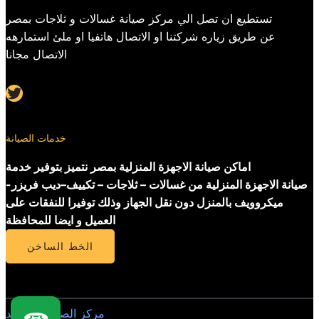
تستطيع ان تصل الي مركز صيانة غسالات و ثلاجات بمصر
عن طريق زياره شركتنا او الاتصال هاتفيا او ملئ استمارهه
الاتصال مجانا
Twitter
خدمات الصيانة
اماكن صيانة الاجهزة المنزلية بمصر نتميز بتوفير خدمة
صيانة الاجهزة المنزلية من غسالات – ثلاجات – تكييف–ديب فريزر-
ميكروويف بالمنزل دون نقل الجهاز وذلك توفيرا للنفقات على
العميل و ايضا للمحافظة
الخط الساخن
مركز الصيانة المعتمد