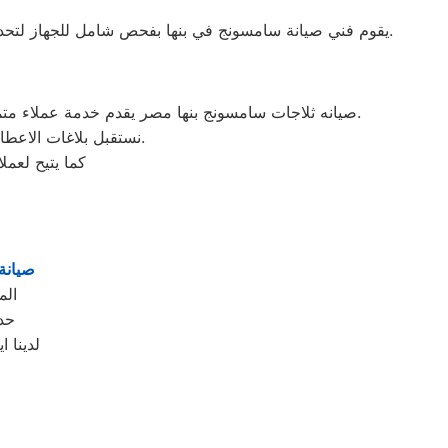
يقوم فني صيانة سامسونج في بنها بفحص شامل للجهاز لتحديد سبب العطل بدقة، ثم إصلاحه باستخدام أحدث الأدوات والمعدات، مما يضمن عودة الغسالة للعمل بكفاءة تامة دون تكرار المشكلة.
صيانه ثلاجات سامسونج بنها مصر يقدم خدمة عملاء متميزة على مدار الساعة ,حيث فروع معارضنا للصيانة والموزعين المعتمدين دائما اقرب اليلك حيث اننا نغطي جميع محافظة مصر.
نستقبل بلاغات الاعطال يوميا من الساعة التاسعة صباحا حتى التاسعة مساء من خلال الرقم المختصر لخدمة العملاء.
كما يتيح لعم
صيانة 
الم
حد
لدينا ا