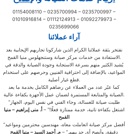
01154008110 – 0235700994 – 0235700997 –
01010916814 – 01112124913 – 01092279973 –
0235699066
آراء عملائنا
نفتخر بثقة عملائنا الكرام الذين شاركونا تجاربهم الإيجابية بعد
الاستفادة من خدمات مركز صيانة وستنجهلوس منيا القمح.
يُشيد الكثير منهم بسرعة الاستجابة وجودة الصيانة والدقة في
المواعيد، بالإضافة إلى احترافية الفنيين وحرصهم على استخدام
قطع غيار أصلية.
كما عبّر عدد من العملاء عن رضاهم الكامل بخدمة ما بعد
الصيانة والمتابعة المستمرة لضمان عمل الأجهزة بكفاءة عالية.
“طلبت صيانة للغسالة، وجاء الفني في نفس اليوم، الجهاز
اشتغل بكفاءة تانية، خدمة ممتازة فعلًا!” –
أ. منى إبراهيم – منيا
القمح
“أفضل مركز صيانة اتعاملت معاه، مهندسين محترمين ومواعيد
دقيقة، وأنصح أي حد بيهم.” –
م. أحمد السيد – منيا القمح