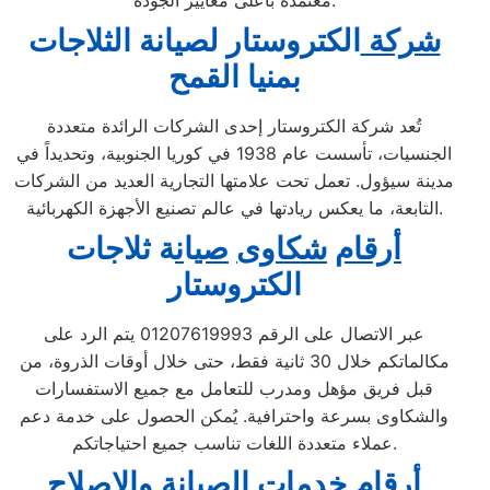
معتمدة بأعلى معايير الجودة.
شركة
الكتروستار لصيانة الثلاجات
بمنيا القمح
تُعد شركة الكتروستار إحدى الشركات الرائدة متعددة
الجنسيات، تأسست عام 1938 في كوريا الجنوبية، وتحديداً في
مدينة سيؤول. تعمل تحت علامتها التجارية العديد من الشركات
التابعة، ما يعكس ريادتها في عالم تصنيع الأجهزة الكهربائية.
أرقام
شكاوى
صي
ا
ن
ة ثلاجات
الكتروستار
عبر الاتصال على الرقم 01207619993 يتم الرد على
مكالماتكم خلال 30 ثانية فقط، حتى خلال أوقات الذروة، من
قبل فريق مؤهل ومدرب للتعامل مع جميع الاستفسارات
والشكاوى بسرعة واحترافية. يُمكن الحصول على خدمة دعم
عملاء متعددة اللغات تناسب جميع احتياجاتكم.
أ
ر
ق
ام خدمات الصيانة
و
ال
إصل
اح