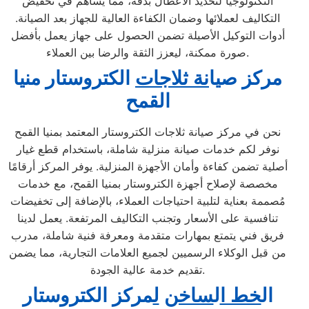
التكنولوجيا لتحديد الأعطال بدقة، مما يساهم في تخفيض
التكاليف لعملائها وضمان الكفاءة العالية للجهاز بعد الصيانة.
أدوات التوكيل الأصيلة تضمن الحصول على جهاز يعمل بأفضل
صورة ممكنة، ليعزز الثقة والرضا بين العملاء.
مركز ص
ي
ا
نة ثلاجات
الكتروستار منيا
القمح
نحن في مركز صيانة ثلاجات الكتروستار المعتمد بمنيا القمح
نوفر لكم خدمات صيانة منزلية شاملة، باستخدام قطع غيار
أصلية تضمن كفاءة وأمان الأجهزة المنزلية. يوفر المركز أرقامًا
مخصصة لإصلاح أجهزة الكتروستار بمنيا القمح، مع خدمات
مُصممة بعناية لتلبية احتياجات العملاء، بالإضافة إلى تخفيضات
تنافسية على الأسعار وتجنب التكاليف المرتفعة. يعمل لدينا
فريق فني يتمتع بمهارات متقدمة ومعرفة فنية شاملة، مدرب
من قبل الوكلاء الرسميين لجميع العلامات التجارية، مما يضمن
تقديم خدمة عالية الجودة.
ال
خط ا
ل
ساخن
ل
مركز الكتروستار