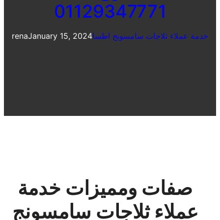
01129347771
خدمة عملاء ثلاجات سامسونج اطسا
January 15, 2024
rena
صفات ومميزات خدمة
عملاء ثلاجات سامسونج