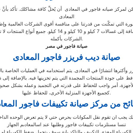
كن لمركز صيانه فاجور في المعادى أن يُحلِّ كافة مشاكلك. تأكد بأنَّ
المعادى
طورة التي تمكّنت من قدرتنا على منافسة أقوى الشركات العالمية وإظه
بما في ذلك الأتوماتيكية والتحميل الأمامي والتحميل العلوي، ب
الشركات بأكمله.
صيانة فاجور في مصر
صيانة ديب فريزر فاجور
المعادى
وأكثرها انتشارًا في المعادى. يتم استخدامه في العمليات الخاصة بالت
افظ على جودة المنتجات المجمدة التي يتم تخزينها فيه. بالإضافة إلى 
لأجهزة، أمر واجب للحفاظ على قدرته في التجميد وعمله بشكل صحيح و
كجميع الأجهزة المنزلية الأخرى، للحفاظ عليها.
ئح من مركز صيانة تكييفات فاجور المعا
 يجب ان تقوم نقل المكوانات بحرص حتي لا يتم تعرض الوحده الداخل
تنسا مستلزمات تكييفات فاجور وطلبها عند اسالمعادىم الجهاز
لكهرباء المغذي للتكييف والتاكد بانة سوف يتحمل ضغط الكهرباء او لا