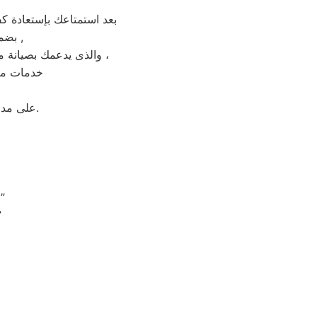
بعد استمتاعك بإستعادة ك
بضمان شامل فترة عام , الضمان الذى يدعمك بالثقة فى جودة خدمة المختص ,
والذى يدعمك بصيانة مجانيه من قبل المختص خلال فترة الضمان مع زيارة بعد فترة للتأكد من سلامه وكفائة الجهاز ،
خدمات ما 
على مدار 24 ساعة فى اى وقت استقبال شكوى العملاء والرد عليهم فى اسرع وقت.
“جودة في كل تفاصيل الصيانة: مهندسو فاجور يوفرون الأمان والكفاءة”
“الاعتماد على الاحتراف