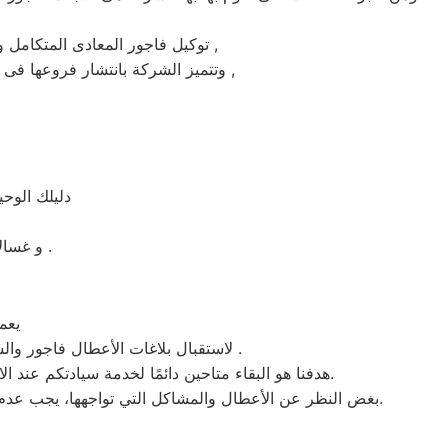
ماركة فاجور على يد خبراء الصيانة المعتمدين للماركات العالمية ,
توكيل فاجور المعادى المتكام
وتتميز الشركة بانتشار فروعها فى جميع انحاء الجمهوريه حيث يوجد أسرع فريق للوصول الى العملاء على مدار اليوم يصلك الفريق اينما كنت ,
دليلك الوح
و غسالات اطباق فاجور مصر و الميكروويف و البوتجازات و الديب فريزر المبردات .
يعمل م
، لاستقبال بلاغات الأعطال فاجور والشكاوى في المعادى . من الساعة السابعة صباحاً حتى العاشرة مساءً بتوقيت المعادى في منطقة المعادى .
هدفنا هو البقاء متاحين دائمًا لخدمة سيادتكم عند الاتصال برقم خدمة فاجور الموحَّد، وهو 01154008110. نحن نؤدي صيانة لأي جهاز من جهزة فاجور في المعادى بحضرتكم.
بغض النظر عن الأعطال والمشاكل التي تواجهها، يجب عدم سحب الجهاز تحت أي ظرف من الظروف. يتم تنفيذ الصيانة على يد فنيي فاجور في مدينة المعادى بشكلٍ فوري عند حضورهم.