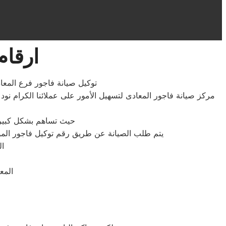
ارقام
توكيل صيانة فاجور فرع المع
مركز صيانة فاجور المعادى لتسهيل الأمور على عملائنا الكرام نود
حيث تساهم بشكل كبير ف
يتم طلب الصيانة عن طريق رقم توكيل فاجور الموحد 0235699066 أو الموقع الالكترونى او الارقام المبينة بالموقع . يتم خلال دقائق تسجيل الطلب ويتا
ال
المع