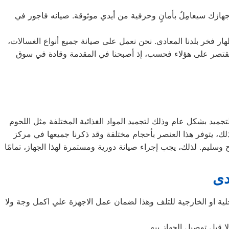
 جهازك سيعامِلُ بأمانٍ وحرفية من أيدي موثوقة. صيانه فاجور في
ار فخر بلدنا المعادى. نحن نعمل على صيانة جميع أنواع الغسالات،
الإضافة إلى غسالات 7 كيلو و 10 كيلو و 14 كيلو. جميع أنواع المنتجات لا تقتصر على هؤلاء فحسب، إذ أصبحنا في المقدمة وقادة في سوق
جميد بشكل عام وذلك لتجميد المواد الغذائية المختلفة مثل اللحوم
ذلك، يتوفر هذا العنصر بأحجام مختلفة وقد ذكرنا جميعها في مركز
سليم. لذلك، يجب إجراء صيانة دورية ومستمرة لهذا الجهاز، تمامًا
دى
ية او الخارجية للتلف وهذا لضمان عمل الاجهزة علي اكمل وجة ولا
 قبل توصيل الجهاز بيه