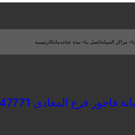
ا
مراكز الصيانة
اتصل بنا
نبذة عنا
خدماتنا
الرئيسية
فاجور فرع المعادى 01129347771