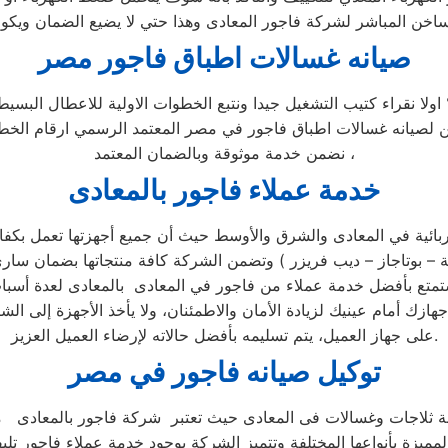
 لشركة فاجور المعادى وهذا حتي لا يضيع الضمان ويكون في معظم الاجهزة 5 سنوات
صيانه غسالات اطباق فاجور مصر
 اولا نقراء كتيب التشغيل جيدا ونتبع الخطوات الاولية للاعطال الب
خن لصيانه غسالات اطباق فاجور في مصر المعتمد الرسمي ارقام ال
نضمن خدمة موثوقة وبالضمان المعتمد ،
خدمة عملاء فاجور
بالمعادى
بائية في المعادى والشرق والأوسط حيث أن جميع أجهزتها تعمل بكفائه
25٪ علي جميع قطع الغيار استمتع بأفضل خدمة عملاء من فاجور في المعادى بالمعاد
هازك أمام عينيك لزيادة الأمان والاطمئنان، ولا يأخذ الأجهزة إلى ا
على جهاز العميل، يتم تسليمه بأفضل حالاته لإرضاء العميل العزيز.
توكيل صيانه فاجور
في مصر
لمميزة بأنواعها المختلفة وتتميز الشركة بوجود خدمة عملاء فاجور تل