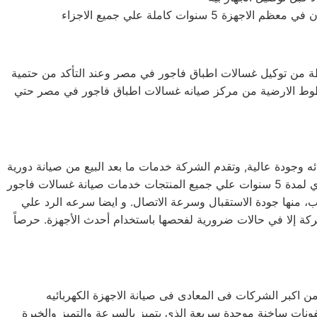
 كاملة علي جميع الاجزاء
سيطة من توكيل غسالات اطباق فاجور في مصر وعند التأكد من حتمية
خطوط الارضية من مركز صيانه غسالات اطباق فاجور في مصر حتي
 وجودة عالية, وتقدم الشركة خدمات ما بعد البيع من صيانة دورية
علي كافة الاجهزة لضمان سلامة أجهزتك سواء كانت ( ثلاجة – غسالة – بوتاجاز – ديب فريزر ) وتضمن الشركة كافة منتجاتها بضمان ساري لمدة 5 سنوات علي جميع المنتجات خدمات صيانة غسالات فاجور
ى لعدة أسباب، منها جودة الاستقبال وسرعة الاتصال. و ايضا سرعه الرد علي
لشركة إلا في حالات ضرورية لفحصها باستخدام أحدث الأجهزة. حرصاً
يفونات ساخنة موحدة سريعة الذى يتميز بالسرعة والتميز والخبرة