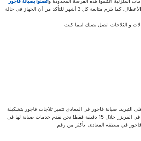
ت المنزلية اغتنموا هذه الفرصة المحدودة و
اتصلوا بصيانة فاجور
لتأخذوا حقكُم في عروض صيانة الأجهزة المنزلية قبل افتراقهُ منَّا! ستحتاجون إلى كل ما تطلبونه من صيانة وتجديد الجهاز، وإصلاح جميع الأعطال. كما يلزم متابعة كل 3 أشهر للتأكد من أن الجهاز في حالة
لات و الثلاجات اتصل نصلك اينما كنت
على التبريد. صيانة فاجور في المعادى تتميز ثلاجات فاجور بتشكيلة
متنوعة من الأحجام، حيث تتوفر الصغيرة ذات السعة الكبيرة ذات السعة الأكبر لتلبية جميع احتياجات المستخدم . يمكنك تجميد أي شيء في الفريزر خلال 15 دقيقة فقط! نحن نقدم خدمات صيانة لها في