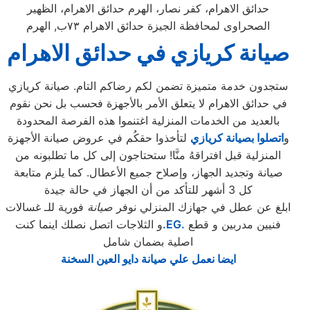
حدائق الاهرام، كفر نصار، الهرم حدائق الاهرام، الظهير
الصحراوى لمحافظة الجيزة حدائق الاهرام ٧٣ب, الهرم
صيانة كريازي في حدائق الاهرام
ستجدون خدمة متميزة تضمن لكم رضاكم التام. صيانة كريازي
في حدائق الاهرام لا يتعلق الأمر بالأجهزة فحسب بل نحن نقوم
بالعديد من الخدمات المنزلية اغتنموا هذه الفرصة المحدودة
و
اتصلوا بصيانة كريازي
لتأخذوا حقكُم في عروض صيانة الأجهزة
المنزلية قبل افتراقهُ منَّا! ستحتاجون إلى كل ما تطلبونه من
صيانة وتجديد الجهاز، وإصلاح جميع الأعطال. كما يلزم متابعة
كل 3 أشهر للتأكد من أن الجهاز في حالة جيدة
ابلغ عن عطل في جهازك المنزلي نوفر
صيانة
فورية للـ غسالات
فنيين مدربين و قطع
.EG.
و الثلاجات اتصل نصلك اينما كنت
اصلية بضمان شامل
ايضا نعمل علي صيانة دايو العين السخنة