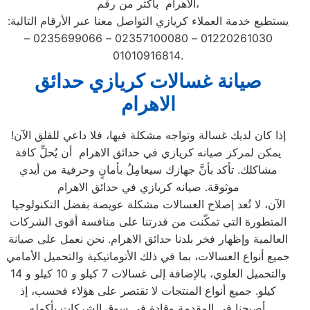
الاهرام بأكثر من رقم،
يستطيع خدمة العملاء كريازي التواصل معنا عبر الأرقام التالية:
01220261030 – 02357100080 – 0235699066 –
01010916814.
صيانة غسالات كريازي حدائق
الاهرام
إذا كان لديك غسالة وتواجه مشكلة فيها، فلا داعي للقلق الآن!
يمكن لمركز صيانه كريازي في حدائق الاهرام أن يُحلِّ كافة
مشاكلك. تأكد بأنَّ جهازك سيعامِلُ بأمانٍ وحرفية من أيدي
موثوقة. صيانه كريازي في حدائق الاهرام
الآن، لا تُعد إصلاح الغسالات مشكلة عويصة بفضل التكنولوجيا
المتطورة التي تمكّنت من قدرتنا على منافسة أقوى الشركات
العالمية وإظهار فخر بلدنا حدائق الاهرام. نحن نعمل على صيانة
جميع أنواع الغسالات، بما في ذلك الأتوماتيكية والتحميل الأمامي
والتحميل العلوي، بالإضافة إلى غسالات 7 كيلو و 10 كيلو و 14
كيلو. جميع أنواع المنتجات لا تقتصر على هؤلاء فحسب، إذ
أصبحنا في المقدمة وقادة في سوق الشركات بأكمله.