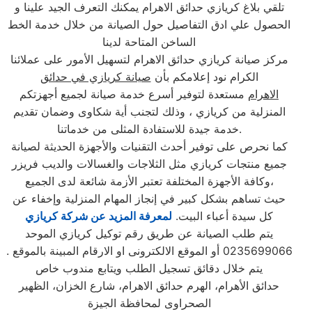
تلقي بلاغ كريازي حدائق الاهرام يمكنك التعرف الجيد علينا و
الحصول علي ادق التفاصيل حول الصيانة من خلال خدمة الخط
الساخن المتاحة لدينا
مركز صيانة كريازي حدائق الاهرام لتسهيل الأمور على عملائنا
الكرام نود إعلامكم بأن
صيانة كريازي في حدائق
الاهرام
مستعدة لتوفير أسرع خدمة صيانة لجميع أجهزتكم
المنزلية من كريازي ، وذلك لتجنب أية شكاوى وضمان تقديم
خدمة جيدة للاستفادة المثلى من خدماتنا.
كما نحرص على توفير أحدث التقنيات والأجهزة الحديثة لصيانة
جميع منتجات كريازي مثل الثلاجات والغسالات والديب فریزر
وكافة الأجهزة المختلفة تعتبر الأزمة شائعة لدى الجميع،
حيث تساهم بشكل كبير في إنجاز المهام المنزلية وإخفاء عن
كل سيدة أعباء البيت.
لمعرفة المزيد عن شركة كريازي
يتم طلب الصيانة عن طريق رقم توكيل كريازي الموحد
0235699066 أو الموقع الالكترونى او الارقام المبينة بالموقع .
يتم خلال دقائق تسجيل الطلب ويتابع مندوب خاص
حدائق الأهرام، الهرم حدائق الاهرام، شارع الخزان، الظهير
الصحراوى لمحافظة الجيزة