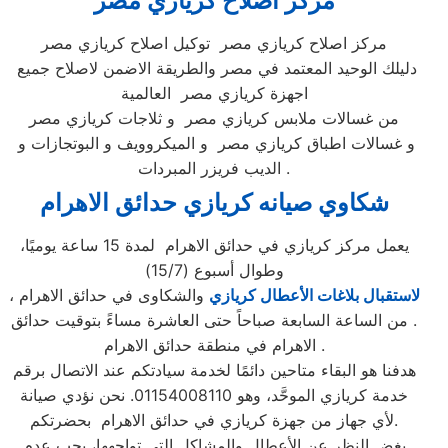
مركز اصلاح كريازي مصر
مركز اصلاح كريازي مصر توكيل اصلاح كريازي مصر
دليلك الوحيد المعتمد في مصر والطريقة الاضمن لاصلاح جميع
اجهزة كريازي مصر العالمية
من غسالات ملابس كريازي مصر و ثلاجات كريازي مصر
و غسالات اطباق كريازي مصر و الميكروويف و البوتجازات و
الديب فريزر المبردات .
شكاوي صيانه كريازي حدائق الاهرام
يعمل مركز كريازي في حدائق الاهرام لمدة 15 ساعة يوميًا،
وطوال أسبوع (15/7)
لاستقبال بلاغات الأعطال كريازي
والشكاوى في حدائق الاهرام
،
. من الساعة السابعة صباحاً حتى العاشرة مساءً بتوقيت حدائق
الاهرام في منطقة حدائق الاهرام .
هدفنا هو البقاء متاحين دائمًا لخدمة سيادتكم عند الاتصال برقم
خدمة كريازي الموحَّد، وهو 01154008110. نحن نؤدي صيانة
لأي جهاز من جهزة كريازي في حدائق الاهرام بحضرتكم.
بغض النظر عن الأعطال والمشاكل التي تواجهها، يجب عدم