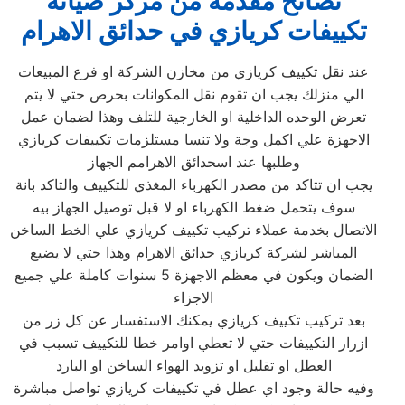
نصائح مقدمة من مركز صيانة
تكييفات كريازي في حدائق الاهرام
عند نقل تكييف كريازي من مخازن الشركة او فرع المبيعات
الي منزلك يجب ان تقوم نقل المكوانات بحرص حتي لا يتم
تعرض الوحده الداخلية او الخارجية للتلف وهذا لضمان عمل
الاجهزة علي اكمل وجة ولا تنسا مستلزمات تكييفات كريازي
وطلبها عند اسحدائق الاهرامم الجهاز
يجب ان تتاكد من مصدر الكهرباء المغذي للتكييف والتاكد بانة
سوف يتحمل ضغط الكهرباء او لا قبل توصيل الجهاز بيه
الاتصال بخدمة عملاء تركيب تكييف كريازي علي الخط الساخن
المباشر لشركة كريازي حدائق الاهرام وهذا حتي لا يضيع
الضمان ويكون في معظم الاجهزة 5 سنوات كاملة علي جميع
الاجزاء
بعد تركيب تكييف كريازي يمكنك الاستفسار عن كل زر من
ازرار التكييفات حتي لا تعطي اوامر خطا للتكييف تسبب في
العطل او تقليل او تزويد الهواء الساخن او البارد
وفيه حالة وجود اي عطل في تكييفات كريازي تواصل مباشرة