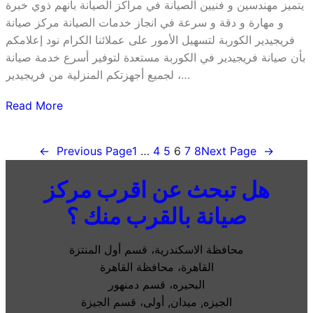
يتميز مهندسين و فنيين الصيانة في مراكز الصيانة بأنهم ذوي خبرة
و مهارة و دقة و سرعة في انجاز خدمات الصيانة مركز صيانة
فريجيدير الكوربة لتسهيل الأمور على عملائنا الكرام نود إعلامكم
بأن صيانة فريجيدير في الكوربة مستعدة لتوفير أسرع خدمة صيانة
لجميع أجهزتكم المنزلية من فريجيدير ،…
Read More
←
Previous Page
1
…
4
5
6
7
8
Next Page
→
هل تبحث عن اقرب مركز
صيانة بالقرب منك ؟
محافظة الاسكندرية، قسم أول المنتزة
القاهرة، محافظة القاهرة
البحيره، قسم دمنهور
الجيزه, ميدان, أولى، قسم الجيزة