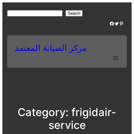
Skip
to
S
Search
content
e
Facebook
Twitter
Pinterest
a
r
c
مركز الصيانة المعتمد
h
Category:
frigidair-
service