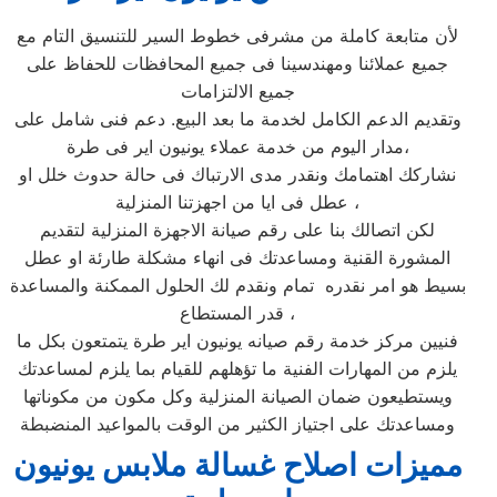
لأن متابعة كاملة من مشرفى خطوط السير للتنسيق التام مع
جميع عملائنا ومهندسينا فى جميع المحافظات للحفاظ على
جميع الالتزامات
وتقديم الدعم الكامل لخدمة ما بعد البيع. دعم فنى شامل على
مدار اليوم من خدمة عملاء يونيون اير فى طرة،
نشاركك اهتمامك ونقدر مدى الارتباك فى حالة حدوث خلل او
عطل فى ايا من اجهزتنا المنزلية ،
لكن اتصالك بنا على رقم صيانة الاجهزة المنزلية لتقديم
المشورة القنية ومساعدتك فى انهاء مشكلة طارئة او عطل
بسيط هو امر نقدره تمام ونقدم لك الحلول الممكنة والمساعدة
قدر المستطاع ،
فنيين مركز خدمة رقم صيانه يونيون اير طرة يتمتعون بكل ما
يلزم من المهارات الفنية ما تؤهلهم للقيام بما يلزم لمساعدتك
ويستطيعون ضمان الصيانة المنزلية وكل مكون من مكوناتها
ومساعدتك على اجتياز الكثير من الوقت بالمواعيد المنضبطة
مميزات اصلاح غسالة ملابس يونيون