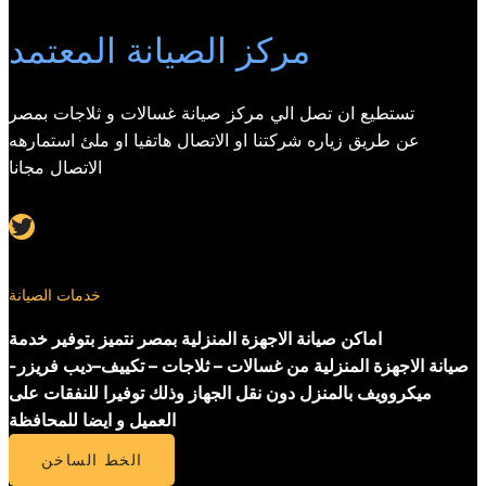
مركز الصيانة المعتمد
تستطيع ان تصل الي مركز صيانة غسالات و ثلاجات بمصر
عن طريق زياره شركتنا او الاتصال هاتفيا او ملئ استمارهه
الاتصال مجانا
Twitter
خدمات الصيانة
اماكن صيانة الاجهزة المنزلية بمصر نتميز بتوفير خدمة
صيانة الاجهزة المنزلية من غسالات – ثلاجات – تكييف–ديب فريزر-
ميكروويف بالمنزل دون نقل الجهاز وذلك توفيرا للنفقات على
العميل و ايضا للمحافظة
الخط الساخن