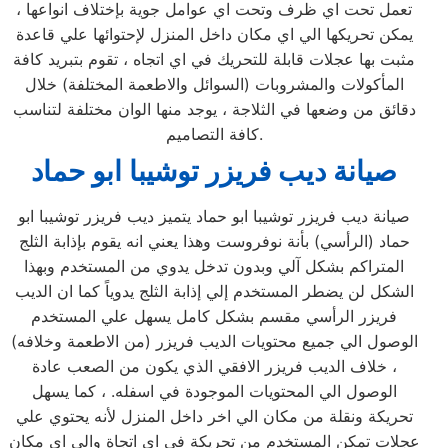
تعمل تحت اي ظرف وتحت اي عوامل جوية بإختلاف انواعها ،
يمكن تحريكها الي اي مكان داخل المنزل لإحتوائها علي قاعدة
مثبت بها عجلات قابلة للتحريك في اي اتجاه ، تقوم بتبريد كافة
المأكولات والمشروبات (السوائل والاطعمة المختلفة) خلال
دقائق من وضعها في الثلاجة ، يوجد منها الوان مختلفة لتناسب
كافة التصاميم.
صيانة ديب فريزر توشيبا ابو حماد
صيانة ديب فريزر توشيبا ابو حماد يتميز ديب فريزر توشيبا ابو
حماد (الرأسي) بأنة نوفروست وهذا يعني انه يقوم بإذابة الثلج
المتراكم بشكل آلي وبدون تدخل يدوي من المستخدم وبهذا
الشكل لن يضطر المستخدم إلي إذابة الثلج يدوياً كما ان الديب
فريزر الرأسي مقسم بشكل كامل يسهل علي المستخدم
الوصول الي جميع محتويات الديب فريزر (من الاطعمة وخلافه)
، خلاف الديب فريزر الافقي الذي يكون من الصعب عادة
الوصول الي المحتويات الموجودة في اسفله. ، كما يسهل
تحريكة ونقلة من مكان الي اخر داخل المنزل لأنه يحتوي علي
عجلات تمكن المستخدم من تحريكة في اي اتجاة والي اي مكان