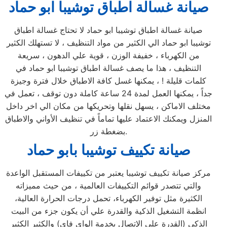
صيانة غسالة اطباق توشيبا ابو حماد
صيانة غسالة اطباق توشيبا ابو حماد لا تحتاج غسالة اطباق
توشيبا ابو حماد الي الكثير من مواد التنظيف ، لا تستهلك الكثير
من الكهرباء ، خفيفة الوزن ، قوية علي الدهون ، سريعة
التنظيف ، هذا ما يصف غسالة اطباق توشيبا ابو حماد في
كلمات قليلة ! ، يمكنها غسل كافة الاطباق خلال فترة وجيزة
جداً ، يمكنها العمل لمدة 24 ساعة كاملة دون توقف ، تعمل في
مختلف الاماكن ، يسهل نقلها وتحريكها من مكان الي اخر داخل
المنزل ويمكنك الاعتماد عليها تماماً في تنظيف الأواني والاطباق
بضغطة زر.
صيانة تكييف توشيبا بابو حماد
مركز صيانة تكييف توشيبا يعتبر من تكييفات المستقبل الواعدة
والتي تتصدر قوائم التكييفات العالمية ، من حيث مميزاته
الكثيرة مثل توفير الكهرباء، تحمل درجات الحرارة العالية،
انظمة التشغيل الذكية والقدرة علي أن يكون جزء من البيت
الذكي (القدرة علي الإتصال بخدمة الواي فاي) والكثير الكثير