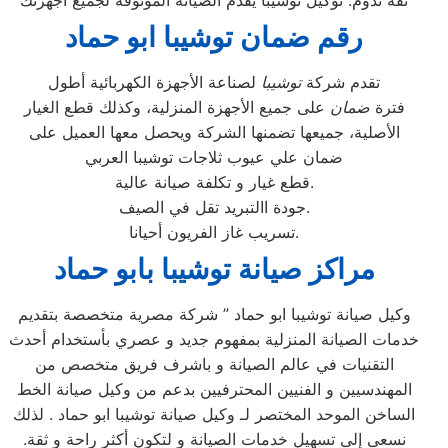
“ثقة تدوم: توكيل توشيبا يقدم الصيانة الموثوقة لجميع أجهزتك”
رقم ضمان توشيبا ابو حماد
تقدم شركة
توشيبا
لصناعة الأجهزة الكهربائية أطول
فترة
ضمان
على جميع الأجهزة المنزلية، وكذلك قطع الغيار
الأصلية، جميعها تضمنها الشركة ويحصل معها العميل على
ضمان علي عيوب ثلاجات توشيبا العربي
قطع غيار و تكلفة صيانة عالية.
جودة االتبريد تقل في الصيف.
تسريب غاز الفريون أحيانا.
مراكز صيانة توشيبا بابو حماد
وكيل صيانة توشيبا ابو حماد ” شركة مصرية متخصصة بتقديم
خدمات الصيانة المنزلية بمفهوم جديد و عصري بأستخدام أحدث
التقنيات في عالم الصيانة و باشرف فريق متخصص من
المهندسيين و الفنيين المحترفيين بدعم من وكيل صيانة الخط
الساخن الموحد المختصر لـ وكيل صيانة توشيبا ابو حماد . لذلك
نسعى إلى تسهيل خدمات الصيانة و لتكون أكثر راحة و ثقة.