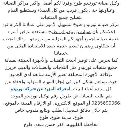
وكيل صيانة تورنيدو طوخ وفرنا لكم أفضل واكبر مراكز الصيانة
وعناوينها حتى يكون قريب من كل العملاء ويستطيع القيام
بتصليح جميع المنتجات
مركز صيانة تورنيدو طوخ لتسهيل الأمور على عملائنا الكرام نود
إعلامكم بأن
صيانة تورنيدو في طوخ
مستعدة لتوفير أسرع
خدمة صيانة لجميع أجهزتكم المنزلية من تورنيدو ، وذلك لتجنب
أية شكاوى وضمان تقديم خدمة جيدة للاستفادة المثلى من
خدماتنا.
كما نحرص على توفير أحدث التقنيات والأجهزة الحديثة لصيانة
جميع منتجات تورنيدو مثل الثلاجات والغسالات والديب فریزر
وكافة الأجهزة المختلفة تعتبر الأزمة شائعة لدى الجميع،
حيث تساهم بشكل كبير في إنجاز المهام المنزلية وإخفاء عن
كل سيدة أعباء البيت.
لمعرفة المزيد عن شركة تورنيدو
يتم طلب الصيانة عن طريق رقم توكيل تورنيدو الموحد
0235699066 أو الموقع الالكترونى او الارقام المبينة بالموقع .
يتم خلال دقائق تسجيل الطلب ويتابع مندوب خاص
طوخ، مدينة طوخ، طوخ
محافظة القليوبيه، كفر حسن سعد، طوخ