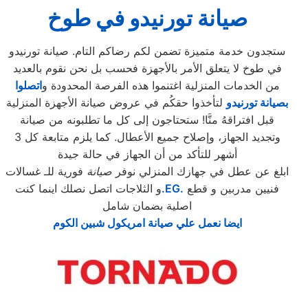
صيانة تورنيدو
في طوخ
ستجدون خدمة متميزة تضمن لكم رضاكم التام. صيانة تورنيدو
في طوخ لا يتعلق الأمر بالأجهزة فحسب بل نحن نقوم بالعديد
من الخدمات المنزلية اغتنموا هذه الفرصة المحدودة و
اتصلوا
بصيانة تورنيدو
لتأخذوا حقكُم في عروض صيانة الأجهزة المنزلية
قبل افتراقهُ منَّا! ستحتاجون إلى كل ما تطلبونه من صيانة
وتجديد الجهاز، وإصلاح جميع الأعطال. كما يلزم متابعة كل 3
أشهر للتأكد من أن الجهاز في حالة جيدة
ابلغ عن عطل في جهازك المنزلي نوفر
صيانة
فورية للـ غسالات
فنيين مدربين و قطع
.EG.
و الثلاجات اتصل نصلك اينما كنت
اصلية بضمان شامل
ايضا نعمل علي صيانة امريكول شبين الكوم