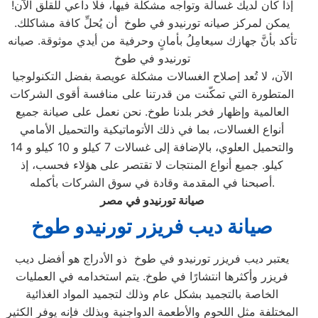
إذا كان لديك غسالة وتواجه مشكلة فيها، فلا داعي للقلق الآن!
يمكن لمركز صيانه تورنيدو في طوخ أن يُحلِّ كافة مشاكلك.
تأكد بأنَّ جهازك سيعامِلُ بأمانٍ وحرفية من أيدي موثوقة. صيانه
تورنيدو في طوخ
الآن، لا تُعد إصلاح الغسالات مشكلة عويصة بفضل التكنولوجيا
المتطورة التي تمكّنت من قدرتنا على منافسة أقوى الشركات
العالمية وإظهار فخر بلدنا طوخ. نحن نعمل على صيانة جميع
أنواع الغسالات، بما في ذلك الأتوماتيكية والتحميل الأمامي
والتحميل العلوي، بالإضافة إلى غسالات 7 كيلو و 10 كيلو و 14
كيلو. جميع أنواع المنتجات لا تقتصر على هؤلاء فحسب، إذ
أصبحنا في المقدمة وقادة في سوق الشركات بأكمله.
صيانة تورنيدو في مصر
صيانة ديب فريزر تورنيدو
طوخ
يعتبر ديب فريزر تورنيدو في طوخ ذو الأدراج هو أفضل ديب
فريزر وأكثرها انتشارًا في طوخ. يتم استخدامه في العمليات
الخاصة بالتجميد بشكل عام وذلك لتجميد المواد الغذائية
المختلفة مثل اللحوم والأطعمة الدواجنية وبذلك فإنه يوفر الكثير