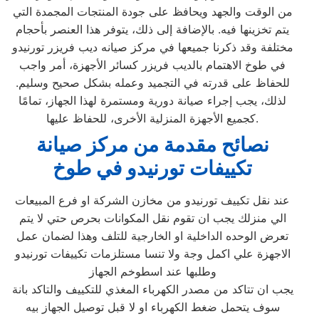
من الوقت والجهد ويحافظ على جودة المنتجات المجمدة التي
يتم تخزينها فيه. بالإضافة إلى ذلك، يتوفر هذا العنصر بأحجام
مختلفة وقد ذكرنا جميعها في مركز صيانه ديب فريزر تورنيدو
في طوخ الاهتمام بالديب فريزر كسائر الأجهزة، أمر واجب
للحفاظ على قدرته في التجميد وعمله بشكل صحيح وسليم.
لذلك، يجب إجراء صيانة دورية ومستمرة لهذا الجهاز، تمامًا
كجميع الأجهزة المنزلية الأخرى، للحفاظ عليها.
نصائح مقدمة من مركز صيانة
تكييفات تورنيدو في طوخ
عند نقل تكييف تورنيدو من مخازن الشركة او فرع المبيعات
الي منزلك يجب ان تقوم نقل المكوانات بحرص حتي لا يتم
تعرض الوحده الداخلية او الخارجية للتلف وهذا لضمان عمل
الاجهزة علي اكمل وجة ولا تنسا مستلزمات تكييفات تورنيدو
وطلبها عند اسطوخم الجهاز
يجب ان تتاكد من مصدر الكهرباء المغذي للتكييف والتاكد بانة
سوف يتحمل ضغط الكهرباء او لا قبل توصيل الجهاز بيه