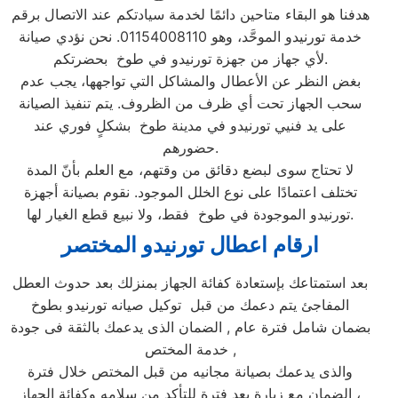
هدفنا هو البقاء متاحين دائمًا لخدمة سيادتكم عند الاتصال برقم
خدمة تورنيدو الموحَّد، وهو 01154008110. نحن نؤدي صيانة
لأي جهاز من جهزة تورنيدو في طوخ بحضرتكم.
بغض النظر عن الأعطال والمشاكل التي تواجهها، يجب عدم
سحب الجهاز تحت أي ظرف من الظروف. يتم تنفيذ الصيانة
على يد فنيي تورنيدو في مدينة طوخ بشكلٍ فوري عند
حضورهم.
لا تحتاج سوى لبضع دقائق من وقتهم، مع العلم بأنّ المدة
تختلف اعتمادًا على نوع الخلل الموجود. نقوم بصيانة أجهزة
تورنيدو الموجودة في طوخ فقط، ولا نبيع قطع الغيار لها.
ارقام اعطال تورنيدو
المختصر
بعد استمتاعك بإستعادة كفائة الجهاز بمنزلك بعد حدوث العطل
المفاجئ يتم دعمك من قبل توكيل صيانه تورنيدو بطوخ
بضمان شامل فترة عام , الضمان الذى يدعمك بالثقة فى جودة
خدمة المختص ,
والذى يدعمك بصيانة مجانيه من قبل المختص خلال فترة
الضمان مع زيارة بعد فترة للتأكد من سلامه وكفائة الجهاز ،