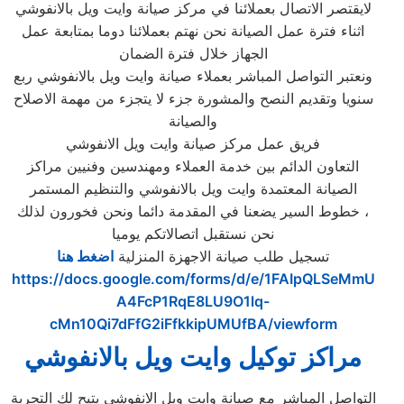
لايقتصر الاتصال بعملائنا في مركز صيانة وايت ويل بالانفوشي
اثناء فترة عمل الصيانة نحن نهتم بعملائنا دوما بمتابعة عمل
الجهاز خلال فترة الضمان
ونعتبر التواصل المباشر بعملاء صيانة وايت ويل بالانفوشي ربع
سنويا وتقديم النصح والمشورة جزء لا يتجزء من مهمة الاصلاح
والصيانة
فريق عمل مركز صيانة وايت ويل الانفوشي
التعاون الدائم بين خدمة العملاء ومهندسين وفنيين مراكز
الصيانة المعتمدة وايت ويل بالانفوشي والتنظيم المستمر
خطوط السير يضعنا في المقدمة دائما ونحن فخورون لذلك ،
نحن نستقبل اتصالاتكم يوميا
تسجيل طلب صيانة الاجهزة المنزلية
اضغط هنا
https://docs.google.com/forms/d/e/1FAIpQLSeMmU
A4FcP1RqE8LU9O1lq-
cMn10Qi7dFfG2iFfkkipUMUfBA/viewform
مراكز توكيل وايت ويل بالانفوشي
التواصل المباشر مع صيانة وايت ويل الانفوشي يتيح لك التجربة