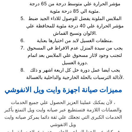
مؤشر الحرارة علي متوسط درجة من 65 درجة
مئوية الي 85 درحة مئوية.
الملابس الملونة يفضل للوصول للاداء الجيد ضبط
مؤشر الحرارة علي 40 درجة مئوية للمحافظة علي
الالوان ونسيج القماش.
منظفات الغسيل لابد من اختيارها بعناية.
يجب من سيدة المنزل عدم الافراط في المسحوق
لتجنب وجود لاثار مسحوق علي الملابس بعد اتمام
دورة الغسيل.
يجب ايضا عمل دورة خل كل اربعة اشهر و ذلك
لأذالة الترسبات بالحلة الخارجية والداخلية بالغسالة.
مميزات صيانة اجهزة وايت ويل الانفوشي
لأن يمكنك عملينا العزيز الحصول علي جميع الخدمات ،
والضمانات اللازمة فتستطيع عبر صيانه وايت ويل التمتع بأكبر
الخدمات الكبرى التي تجعلك علي ثقة دائما بمركز صيانه وايت
ويل الانفوشي
فيمكنك عبر الخط الساخن الخاص بخدمة عملاء صيانة وايت