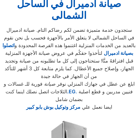
صيانة ادميرال
في الساحل
الشمالى
ستجدون خدمة متميزة تضمن لكم رضاكم التام. صيانة ادميرال
في الساحل الشمالى لا يتعلق الأمر بالأجهزة فحسب بل نحن نقوم
بالعديد من الخدمات المنزلية اغتنموا هذه الفرصة المحدودة و
اتصلوا
بصيانة ادميرال
لتأخذوا حقكُم في عروض صيانة الأجهزة المنزلية
قبل افتراقهُ منَّا! ستحتاجون إلى كل ما تطلبونه من صيانة وتجديد
الجهاز، وإصلاح جميع الأعطال. كما يلزم متابعة كل 3 أشهر للتأكد
من أن الجهاز في حالة جيدة
ابلغ عن عطل في جهازك المنزلي نوفر
صيانة
فورية للـ غسالات و
فنيين مدربين و قطع اصلية
.EG.
الثلاجات اتصل نصلك اينما كنت
بضمان شامل
ايضا نعمل علي
مركز وتوكيل بوش بابو كبير