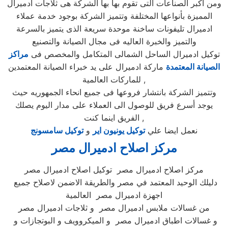
ومن اكبر الصناعات التى تقوم بها بها الشركة هى ثلاجات ادميرال
المميزة بأنواعها المختلفة وتتميز الشركة بوجود خدمة عملاء
ادميرال تليفونات ساخنة موحدة سريعة الذى يتميز بالسرعة
والتميز والخبرة العاليه فى مجال الصيانة والتصنيع
توكيل ادميرال الساحل الشمالى المتكامل والمخصص فى
مراكز
الصيانة المعتمدة
ماركة ادميرال على يد خبراء الصيانة المعتمدين
للماركات العالمية ,
وتتميز الشركة بانتشار فروعها فى جميع انحاء الجمهوريه حيث
يوجد أسرع فريق للوصول الى العملاء على مدار اليوم يصلك
الفريق اينما كنت ,
نعمل ايضا علي
توكيل يونيون اير
و
توكيل سامسونج
مركز اصلاح ادميرال
مصر
مركز اصلاح ادميرال مصر توكيل اصلاح ادميرال مصر
دليلك الوحيد المعتمد في مصر والطريقة الاضمن لاصلاح جميع
اجهزة ادميرال مصر العالمية
من غسالات ملابس ادميرال مصر و ثلاجات ادميرال مصر
و غسالات اطباق ادميرال مصر و الميكروويف و البوتجازات و