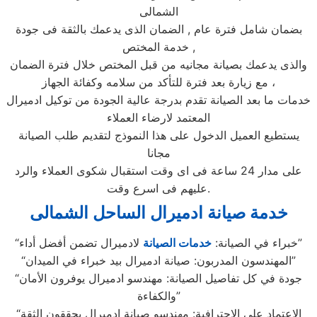
الشمالى
بضمان شامل فترة عام , الضمان الذى يدعمك بالثقة فى جودة
خدمة المختص ,
والذى يدعمك بصيانة مجانيه من قبل المختص خلال فترة الضمان
مع زيارة بعد فترة للتأكد من سلامه وكفائة الجهاز ،
خدمات ما بعد الصيانة تقدم بدرجة عالية الجودة من توكيل ادميرال
المعتمد لارضاء العملاء
يستطيع العميل الدخول على هذا النموذج لتقديم طلب الصيانة
مجانا
على مدار 24 ساعة فى اى وقت استقبال شكوى العملاء والرد
عليهم فى اسرع وقت.
خدمة صيانة ادميرال الساحل الشمالى
لادميرال تضمن أفضل أداء”
“خبراء في الصيانة:
خدمات الصيانة
“المهندسون المدربون: صيانة ادميرال بيد خبراء في الميدان”
“جودة في كل تفاصيل الصيانة: مهندسو ادميرال يوفرون الأمان
والكفاءة”
“الاعتماد على الاحترافية: مهندسو صيانة ادميرال يحققون الثقة