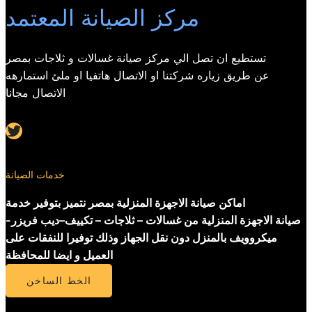
مركز الصيانة المعتمد
تستطيع ان تصل الي مركز صيانة غسالات و ثلاجات بمصر
عن طريق زياره شركتنا او الاتصال هاتفيا او ملئ استمارهه
الاتصال مجانا
Twitter
خدمات الصيانة
اماكن صيانة الاجهزة المنزلية بمصر نتميز بتوفير خدمة
صيانة الاجهزة المنزلية من غسالات – ثلاجات – تكييف–ديب فريزر-
ميكروويف بالمنزل دون نقل الجهاز وذلك توفيرا للنفقات على
العميل و ايضا للمحافظة
الخط الساخن