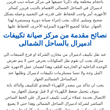
بأحجام مختلفة وقد ذكرنا جميعها في مركز صيانه ديب فريزر
ادميرال في الساحل الشمالى الاهتمام بالديب فريزر كسائر
الأجهزة، أمر واجب للحفاظ على قدرته في التجميد وعمله بشكل
صحيح وسليم. لذلك، يجب إجراء صيانة دورية ومستمرة لهذا
الجهاز، تمامًا كجميع الأجهزة المنزلية الأخرى، للحفاظ عليها.
نصائح مقدمة من مركز صيانة تكييفات
ادميرال بالساحل الشمالى
عند نقل تكييف ادميرال من مخازن الشركة او فرع المبيعات الي
منزلك يجب ان تقوم نقل المكوانات بحرص حتي لا يتم تعرض
الوحده الداخلية او الخارجية للتلف وهذا لضمان عمل الاجهزة علي
اكمل وجة ولا تنسا مستلزمات تكييفات ادميرال وطلبها عند
اسالساحل الشمالىم الجهاز
يجب ان تتاكد من مصدر الكهرباء المغذي للتكييف والتاكد بانة
سوف يتحمل ضغط الكهرباء او لا قبل توصيل الجهاز بيه
الاتصال بخدمة عملاء تركيب تكييف ادميرال علي الخط الساخن
المباشر لشركة ادميرال الساحل الشمالى وهذا حتي لا يضيع
الضمان ويكون في معظم الاجهزة 5 سنوات كاملة علي جميع