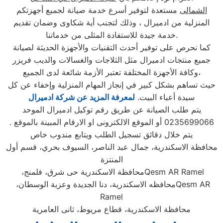
الشمالى
مستعدة لتوفير أسرع خدمة صيانة لجميع أجهزتكم
المنزلية من ادميرال ، وذلك لتجنب أية شكاوى وضمان تقديم
خدمة جيدة للاستفادة المثلى من خدماتنا.
كما نحرص على توفير أحدث التقنيات والأجهزة الحديثة لصيانة
جميع منتجات ادميرال مثل الثلاجات والغسالات والديب فریزر
وكافة الأجهزة المختلفة تعتبر الأزمة شائعة لدى الجميع،
حيث تساهم بشكل كبير في إنجاز المهام المنزلية وإخفاء عن كل
سيدة أعباء البيت.
لمعرفة المزيد عن شركة ادميرال
يتم طلب الصيانة عن طريق رقم توكيل ادميرال الموحد
0235699066 أو الموقع الالكترونى او الارقام المبينة بالموقع .
يتم خلال دقائق تسجيل الطلب ويتابع مندوب خاص
محافظة الاسكندرية، جمال عبد الناصر، السيوف بحري، قسم أول
المنتزة
Qesm AR Ramel
محافظة الاسكندرية حى شرق، فلمنج،
Qesm AR
محافظه الاسكندرية، دنا الجديدة وعزبة الوسطان،
Ramel
محافظة الاسكندرية، قطاع مريوط، ثانى العامرية