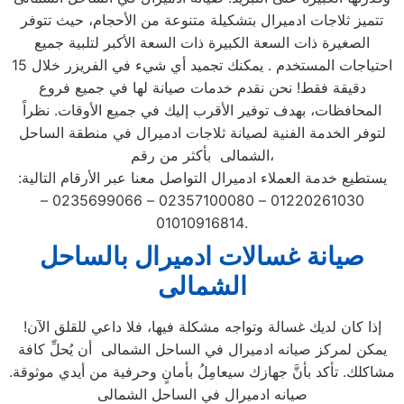
تتميز ثلاجات ادميرال بتشكيلة متنوعة من الأحجام، حيث تتوفر
الصغيرة ذات السعة الكبيرة ذات السعة الأكبر لتلبية جميع
احتياجات المستخدم . يمكنك تجميد أي شيء في الفريزر خلال 15
دقيقة فقط! نحن نقدم خدمات صيانة لها في جميع فروع
المحافظات، بهدف توفير الأقرب إليك في جميع الأوقات. نظراً
لتوفر الخدمة الفنية لصيانة ثلاجات ادميرال في منطقة الساحل
الشمالى بأكثر من رقم،
يستطيع خدمة العملاء ادميرال التواصل معنا عبر الأرقام التالية:
01220261030 – 02357100080 – 0235699066 –
01010916814.
صيانة غسالات ادميرال
بالساحل
الشمالى
إذا كان لديك غسالة وتواجه مشكلة فيها، فلا داعي للقلق الآن!
يمكن لمركز صيانه ادميرال في الساحل الشمالى أن يُحلِّ كافة
مشاكلك. تأكد بأنَّ جهازك سيعامِلُ بأمانٍ وحرفية من أيدي موثوقة.
صيانه ادميرال في الساحل الشمالى