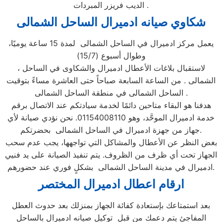
الديب فريزر المبردات .
شكاوي صيانه ادميرال
الساحل الشمالى
يعمل مركز ادميرال في الساحل الشمالى لمدة 15 ساعة يوميًا،
وطوال أسبوع (15/7)
، لاستقبال بلاغات الأعطال ادميرال والشكاوى في الساحل
الشمالى . من الساعة السابعة صباحاً حتى العاشرة مساءً بتوقيت
الساحل الشمالى في منطقة الساحل الشمالى .
هدفنا هو البقاء متاحين دائمًا لخدمة سيادتكم عند الاتصال برقم
خدمة ادميرال الموحَّد، وهو 01154008110. نحن نؤدي صيانة لأي
جهاز من جهزة ادميرال في الساحل الشمالى بحضرتكم.
بغض النظر عن الأعطال والمشاكل التي تواجهها، يجب عدم سحب
الجهاز تحت أي ظرف من الظروف. يتم تنفيذ الصيانة على يد فنيي
ادميرال في مدينة الساحل الشمالى بشكلٍ فوري عند حضورهم.
ارقام اعطال ادميرال
المختصر
بعد استمتاعك بإستعادة كفائة الجهاز بمنزلك بعد حدوث العطل
المفاجئ يتم دعمك من قبل توكيل صيانه ادميرال بالساحل