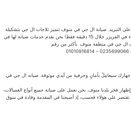
رة على التبريد. صيانة ال جي في منوف تتميز ثلاجات ال جي بتشكيلة
متنوعة من الأحجام، حيث تتوفر الصغيرة ذات السعة الكبيرة ذات السعة الأكبر لتلبية جميع احتياجات المستخدم . يمكنك تجميد أي شيء في الفريزر خلال 15 دقيقة فقط! نحن نقدم خدمات صيانة لها في
َ جهازك سيعامِلُ بأمانٍ وحرفية من أيدي موثوقة. صيانه ال جي في
إظهار فخر بلدنا منوف. نحن نعمل على صيانة جميع أنواع الغسالات،
، بالإضافة إلى غسالات 7 كيلو و 10 كيلو و 14 كيلو. جميع أنواع المنتجات لا تقتصر على هؤلاء فحسب، إذ أصبحنا في المقدمة وقادة في سوق