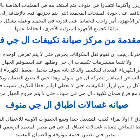
 وأكثرها انتشارًا في منوف. يتم استخدامه في العمليات الخاصة بالتج
حافظ على جودة المنتجات المجمدة التي يتم تخزينها فيه. بالإضافة إل
ر الأجهزة، أمر واجب للحفاظ على قدرته في التجميد وعمله بشكل صح
تمامًا كجميع الأجهزة المنزلية الأخرى، للحفاظ عليها.
مقدمة من مركز صيانة تكييفات ال جي 
زلك يجب ان تقوم نقل المكوانات بحرص حتي لا يتم تعرض الوحده الد
ولا تنسا مستلزمات تكييفات ال جي وطلبها عند اسمنوفم الجهاز
الكهرباء المغذي للتكييف والتاكد بانة سوف يتحمل ضغط الكهرباء او 
اشر لشركة ال جي منوف وهذا حتي لا يضيع الضمان ويكون في معظم الاجهزة 5 سنوا
 زر من ازرار التكييفات حتي لا تعطي اوامر خطا للتكييف تسبب في ال
مع فرع ضمان تكييف ال جي في منوف حتي لا يتم خروج الجهاز من ا
صيانه غسالات اطباق ال جي منوف
اق ؟ اولا نقراء كتيب التشغيل جيدا ونتبع الخطوات الاولية للاعطا
لخط الساخن لصيانه غسالات اطباق ال جي في مصر المعتمد الرسمي 
مصر حتي نضمن خدمة موثوقة وبالضمان المعتمد ،