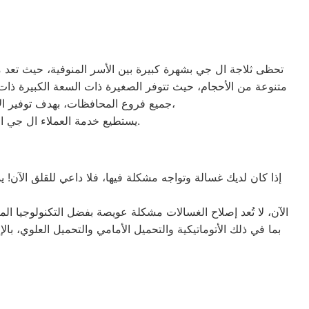
تحظى ثلاجة ال جي بشهرة كبيرة بين الأسر المنوفية، حيث تعد من 
جميع فروع المحافظات، بهدف توفير الأقرب إليك في جميع الأوقات. نظراً لتوفر الخدمة الفنية لصيانة ثلاجات ال جي في منطقة منوف بأكثر من رقم،
يستطيع خدمة العملاء ال جي التواصل معنا عبر الأرقام التالية: 01220261030 – 02357100080 – 0235699066 – 01010916814.
إذا كان لديك غسالة وتواجه مشكلة فيها، فلا داعي للقلق الآن! 
الآن، لا تُعد إصلاح الغسالات مشكلة عويصة بفضل التكنولوجيا ا