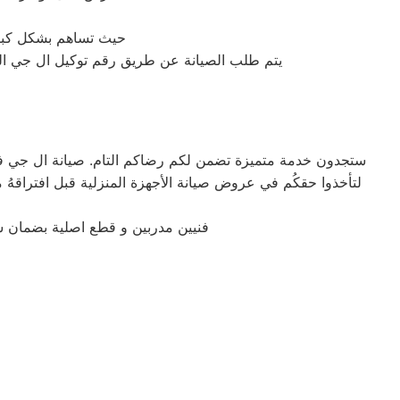
حيث تساهم بشكل كبير 
يتم طلب الصيانة عن طريق رقم توكيل ال جي الموحد 0235699066 أو الموقع الالكترونى او الارقام المبينة بالموقع . يتم خلال دقائق تسجيل الطلب
ستجدون خدمة متميزة تضمن لكم رضاكم التام. صيانة ال جي في م
فنيين مدربين و قطع اصلية بضمان 