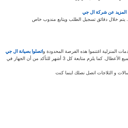
المزيد عن شركة ال جي
ات المنزلية اغتنموا هذه الفرصة المحدودة و
اتصلوا بصيانة ال جي
لتأخذوا حقكُم في عروض صيانة الأجهزة المنزلية قبل افتراقهُ منَّا! ستحتاجون إلى كل ما تطلبونه من صيانة وتجديد الجهاز، وإصلاح جميع الأعطال. كما يلزم متابعة كل 3 أشهر للتأكد من أن الجهاز في
الات و الثلاجات اتصل نصلك اينما كنت