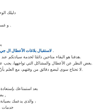
دليلك الو
و غسالات اطباق ال جي مصر و الميكروويف و البوتجازات و الديب فريزر المبردات .
يع
والشكاوى في منوف . من الساعة السابعة صباحاً حتى العاشرة مساءً بتوقيت منوف في منطقة منوف .
لاستقبال بلاغات الأعطال ال جي
هدفنا هو البقاء متاحين دائمًا لخدمة سيادتكم عند الاتصال برقم خدمة ال جي الموحَّد، وهو 01154008110. نحن نؤدي صيانة لأي جهاز من جهزة ال جي في منوف بحضرتكم.
بغض النظر عن الأعطال والمشاكل التي تواجهها، يجب عدم سحب الجهاز تحت أي ظرف من الظروف. يتم تنفيذ الصيانة على يد فنيي ال جي في مدينة منوف بشكلٍ فوري عند حضورهم.
لا تحتاج سوى لبضع دقائق من وقتهم، مع العلم بأنّ المدة تختلف اعتمادًا على نوع الخلل الموجود. نقوم بصيانة أجهزة ال جي الموجودة في منوف فقط، ولا نبيع قطع الغيار لها.
بعد استمتاعك بإستعادة
بضمان شامل فترة عام , الضمان الذى يدعمك بالثقة فى جودة خدمة المختص ,
والذى يدعمك بصيانة مجانيه من قبل المختص خلال فترة الضمان مع زيارة بعد فترة للتأكد من سلامه وكفائة الجهاز ،
خدمات ما