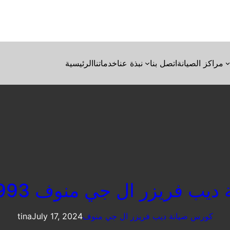
مراكز الصيانة
اتصل بنا
نبذة عنا
خدماتنا
الرئيسية
 فريزر ال جي منوف 01223179993
كورس صيانة ديب فريزر ال جي منوف
July 17, 2024
tina