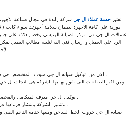
تعتبر
خدمة عملاء ال جي
شركة رائدة في مجال صناعة الأجهزة ا
غسالات ال جي 
الرد علي العميل و ارسال فني اليه لتلبيه مطالب العميل يمكن 
الأجهزة. حرصاً على جهاز العميل، يتم تسليمه بأفضل حالاته لإرضاء العميل العزيز.
الان من توكيل صيانه ال جي منوف المتخصص فى صيانة ثلاجات وغسالات فى منوف حيث تعتبر شركة ال جي بمنوف من اكبر الشركات فى منوف فى صيانة الاجهزة الكهربائيه ,
ومن اكبر الصناعات التى تقوم بها بها الشركة هى ثلاجات ال جي 
ماركة ال جي على يد خبراء الصيانة المعتمدين للماركات العالمية ,
توكيل ال جي منوف المتكامل والمخص
وتتميز الشركة بانتشار فروعها فى جميع انحاء الجمهوريه حيث يوجد أسرع فريق للوصول الى العملاء على مدار اليوم يصلك الفريق اينما كنت ,
صيانة ال جي جروب الخط الساخن ومعها خدمة الدعم الفنى و 