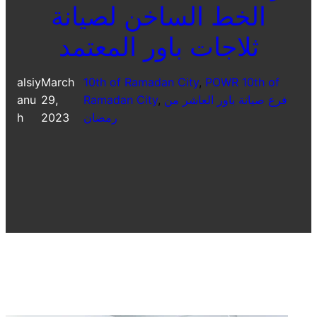
الخط الساخن لصيانة
ثلاجات باور المعتمد
alsiy
March
10th of Ramadan City
, 
POWR 10th of
فرع صيانة باور العاشر من
, 
Ramadan City
29,
anu
رمضان
2023
h