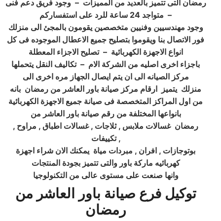
رمضان التى تتميز بالعديد من المميزات
–
وجود فريق دعم فنى
–
متواجد 24 ساعة للرد على استفساركم
وجود مهندسيين وفنيين متخصصين يقومون بالمجئ الى منزلك
فور الاتصال بنا ويقوموا بتصليح جميع الاعطال الموجوده فى كل
انواع الاجهزة الكهربائية
–
تصليح الاجزاء المعطلة
باجزاء اخرى اصليه من الشركة الام
–
تكاليف النقل يتحملها
مركز الصيانه الى ان يتم ايصال الجهاز مره اخرى الى
منزلك
يتميز
ارقام مركز صيانة باور العاشر من رمضان
بانه
من اول المراكز المتخصصة فى صيانة جميع الاجهزة الكهربائية
بانواعها المختلفة من رقم صيانة باور العاشر من
رمضان
غسالات ملابس , ثلاجات , غسالات اطباق , مراوح ,
,
تكييفات
بوتوجازات , افران , مبردات مياة
يمكنك الان شراء اجهزة
كهربائيه ماركة باور والتى تتميز بجودة المنتجات
وانها صنعت على مستوى عالى من التكنولوجيا
توكيل فرع صيانة باور العاشر من
رمضان