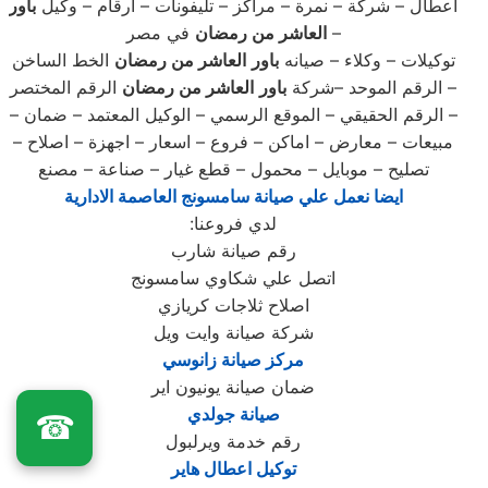
اعطال – شركة – نمرة – مراكز – تليفونات – ارقام – وكيل
باور
في مصر –
العاشر من رمضان
توكيلات – وكلاء – صيانه
باور
العاشر من رمضان
الخط الساخن
– الرقم الموحد –شركة
باور
العاشر من رمضان
الرقم المختصر
– الرقم الحقيقي – الموقع الرسمي – الوكيل المعتمد – ضمان –
مبيعات – معارض – اماكن – فروع – اسعار – اجهزة – اصلاح –
تصليح – موبايل – محمول – قطع غيار – صناعة – مصنع
ايضا نعمل علي صيانة سامسونج العاصمة الادارية
لدي فروعنا
:
رقم صيانة شارب
اتصل علي شكاوي سامسونج
اصلاح ثلاجات كريازي
شركة صيانة وايت ويل
مركز صيانة زانوسي
ضمان صيانة يونيون اير
صيانة جولدي
☎
رقم خدمة ويرلبول
توكيل اعطال هاير