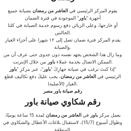
يقوم المركز الرئيسي في
العاشر من رمضان
بصيانة جميع
أجهزة “
باور
” الموجودة في فترة الضمان
أو خارجها، وعلى الزبائن دفع رسوم خدمة الصيانة في كلتا
الحالتين.
يقدم المركز فترة ضمان تصل إلى ١٢ شهرا على أجزاء الغيار
والصيانة.
وما زال هذا الشخص يجهد نفسه دون جدوى حتى عرف أن من
من خلال الإنترنت.
الممكن الاتصال بخدمة عملاء
باور
“
إذا كنتَ ترغب في صيانة جهازِكَ “
باور
“، عبر مركزِ “
باور
الرئيسي في
العاشر من رمضان
، يجب عليكَ دفع تكاليف قطع
الغيار (الأصلية).
رقم صيانة باور مصر
رقم شكاوي صيانة باور
يعمل مركز
باور
في
العاشر من رمضان
لمدة 15 ساعة يوميًا،
وطوال أسبوع (15/7)، لاستقبال بلاغات الأعطال والشكاوى في
المنطقة.