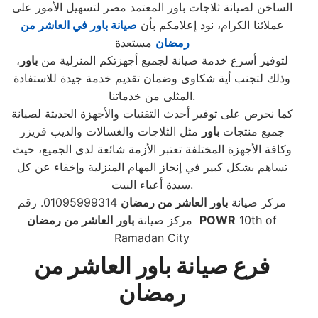
الساخن لصيانة ثلاجات باور المعتمد مصر لتسهيل الأمور على
عملائنا الكرام، نود إعلامكم بأن
صيانة
باور
في
العاشر من
رمضان
مستعدة
لتوفير أسرع خدمة صيانة لجميع أجهزتكم المنزلية من
باور
،
وذلك لتجنب أية شكاوى وضمان تقديم خدمة جيدة للاستفادة
المثلى من خدماتنا.
كما نحرص على توفير أحدث التقنيات والأجهزة الحديثة لصيانة
جميع منتجات
باور
مثل الثلاجات والغسالات والديب فریزر
وكافة الأجهزة المختلفة تعتبر الأزمة شائعة لدى الجميع، حيث
تساهم بشكل كبير في إنجاز المهام المنزلية وإخفاء عن كل
سيدة أعباء البيت.
مركز صيانة
باور
العاشر من رمضان
01095999314. رقم
10th of
POWR
مركز صيانة
باور
العاشر من رمضان
Ramadan City
فرع صيانة باور العاشر من
رمضان