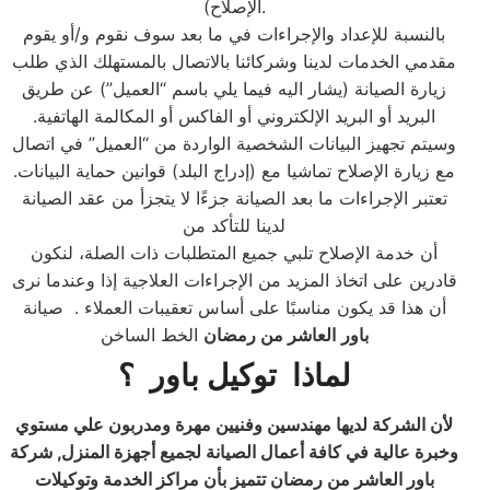
الإصلاح).
بالنسبة للإعداد والإجراءات في ما بعد سوف نقوم و/أو يقوم
مقدمي الخدمات لدينا وشركائنا بالاتصال بالمستهلك الذي طلب
زيارة الصيانة (يشار اليه فيما يلي باسم “العميل”) عن طريق
البريد أو البريد الإلكتروني أو الفاكس أو المكالمة الهاتفية.
وسيتم تجهيز البيانات الشخصية الواردة من “العميل” في اتصال
مع زيارة الإصلاح تماشيا مع (إدراج البلد) قوانين حماية البيانات.
تعتبر الإجراءات ما بعد الصيانة جزءًا لا يتجزأ من عقد الصيانة
لدينا للتأكد من
أن خدمة الإصلاح تلبي جميع المتطلبات ذات الصلة، لنكون
قادرين على اتخاذ المزيد من الإجراءات العلاجية إذا وعندما نرى
أن هذا قد يكون مناسبًا على أساس تعقيبات العملاء . صيانة
باور
العاشر من رمضان
الخط الساخن
لماذا
توكيل باور
؟
لأن الشركة لديها مهندسين وفنيين مهرة ومدربون علي مستوي
وخبرة عالية في كافة أعمال الصيانة لجميع أجهزة المنزل, شركة
باور العاشر من رمضان تتميز بأن مراكز الخدمة وتوكيلات