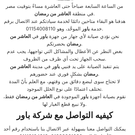
من الساعة السابعة صباحاً حتى العاشرة مساءً بتوقيت مصر
.
في منطقة
العاشر من رمضان
هدفنا هو البقاء متاحين دائمًا لخدمة سيادتكم عند الاتصال برقم
الموحَّد، وهو 01154008110.
خدمة
باور
نحن نؤدي صيانة لأي جهاز من جهزة
باور
في
العاشر من
بحضرتكم.
رمضان
بغض النظر عن الأعطال والمشاكل التي تواجهها، يجب عدم
سحب الجهاز تحت أي ظرف من الظروف.
يتم تنفيذ الصيانة على يد فنيي
باور
في مدينة
العاشر من
بشكلٍ فوري عند حضورهم.
رمضان
لا تحتاج سوى لبضع دقائق من وقتهم، مع العلم بأنّ المدة
تختلف اعتمادًا على نوع الخلل الموجود.
نقوم بصيانة أجهزة
باور
الموجودة في
العاشر من رمضان
فقط،
ولا نبيع قطع الغيار لها.
كيفيه التواصل مع شركة باور
يمكنك التواصل معنا بسهولة عبر الاتصال بنا باستخدام رقم أحد