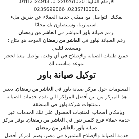
الأرقام التالية: 01220261030، 01112124913،
0235710008، 0235699066.
يمكنك التواصل مع ممثلي خدمة العملاء عن طريق ملء
استمارتنا، وسيتصلون بك مجانًا.
.
رقم صيانة
باور
المباشر في
العاشر من رمضان
: رقم الصيانة ل
باور
في
العاشر من رمضان
الموحد هو متاح
ومستعد لتلقي
جميع طلبات الصيانة والإصلاح في أي وقت، تواصل معنا لحجز
موعد مناسب لك.
توكيل صيانة باور
المعلومات حول مركز صيانة
باور
في
العاشر من رمضان
. يعتبر
هذا المركز من بين أفضل المراكز التي تقدم خدمات الصيانة
في المنطقة،
لمنتجات شركة
باور
وبإمكان أصحاب المنتجات الحصول على تلك الخدمات عبر
خدمة عملاء فرع كلفير نتور في
العاشر من رمضان
. يوفر مركز
صيانة
باور
ب
العاشر من رمضان
خدمة الصيانة والإصلاح المتميزة في مصر. يضم المركز أفضل