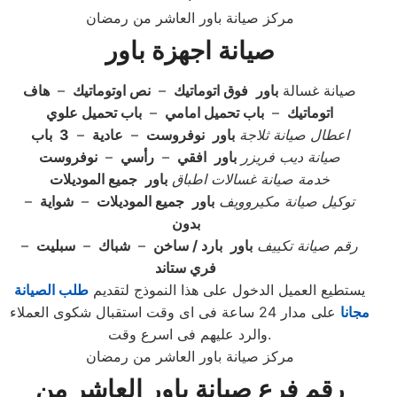
مركز صيانة باور العاشر من رمضان
صيانة اجهزة باور
صيانة غسالة
باور
فوق اتوماتيك
–
نص اوتوماتيك
–
هاف
اتوماتيك
–
باب تحميل امامي
–
باب تحميل علوي
اعطال صيانة ثلاجة
باور
نوفروست
–
عادية
–
3
باب
صيانة ديب فريزر
باور
افقي
–
رأسي
–
نوفروست
خدمة صيانة غسالات اطباق
باور
جميع الموديلات
توكيل صيانة مكيروويف
باور
جميع الموديلات
–
شواية
–
بدون
رقم صيانة تكييف
باور
بارد / ساخن
–
شباك
–
سبليت
–
فري ستاند
يستطيع العميل الدخول على هذا النموذج لتقديم
طلب الصيانة
مجانا
على مدار 24 ساعة فى اى وقت استقبال شكوى العملاء
والرد عليهم فى اسرع وقت.
مركز صيانة باور العاشر من رمضان
رقم فرع صيانة باور العاشر من