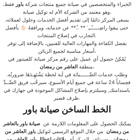
الخبراء والمتخصصين في صيانة جميع منتجات شركة
باور
فقط،
وهو معتمد من الشركة الأم له توكيل صيانة.
يسعى المركز دائمًا إلى تقديم أفضل الخدمات وحلول لعملائه،
حتى يبقوا راضِـــــًــِ َ ** ..ُ** عن خدماته، ويرافقهُ ✋🏻 بأفضل
التجارب في إصلاح المنتجات.
بفضل الكفاءة والمهارات العالية للفنيين، بالإضافة إلى توفر
أسعار مناسبة لجميع الزبائن،
يُمْكِنُ حصول أي عميل على رقم مركز صيانة كلفينتور في
،
منطقة
العاشر من رمضان
وطلب خدمات الصِّــــــيانَة في أية لحظة يَشْتَهِـدَهَا ضرورتُه.
فحِساباُ 24 ساعة في جميع أيام الأسبوع، سيرحَّب فريق الصِّــدِّ
باستدامتك, وسيلتزم بإصلاح المشاكل الموجودة في جهازك في
ظرف قصير.
الخط الساخن صيانة باور
يمكنك الحصول على المعلومات اللازمة عن
صيانة باور بالعاشر
من رمضان
من خلال الموقع الرسمي لتوكيل
باور
العاشر من
رمضان
، وسيتلقى المركز أي
بلاغات اعطال باور العاشر من