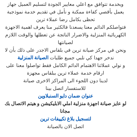
وبخدمة تتوافق مع اعلي معايير الجودة لتسليم العميل جهاز
يعمل بأقصي كفاءة ممكنة و نأمل في تقديم خدمة نموذجية
تحظى بكامل رضا عملاء ترين
فتواصلكم الدائم معنا يسعدنا فالكثير منا يعرف اهمية الاجهزة
الكهربائية المنزلية والاضرار الناتجة عن تعطلها والوقت اللازم
لصيانتها
ونحن في مركز صيانة ترين في بلقاس‏ الاجدر على ذلك بأن لا
ندخر جهدا كي نلبي جميع طلبات
الصيانة المنزلية
و نولي عملائنا الاهتمام الدائم الكامل فقط تواصلوا معنا على
ارقام خدمة عملاء ترين ببلقاس‏ مجهزة
لدينا دون اللجوء الى المراكز الاخرى صيانة
للاستفسار اتصل بينا
عنوان ضمان دايو السنبلاوين
لو عايز صيانة اجهزة منزلية املي الابليكيشن و هيتم الاتصال بك
‎
مجانا
لتسجيل بلاغ تكييفات ترين
اتصل الان بالصيانة