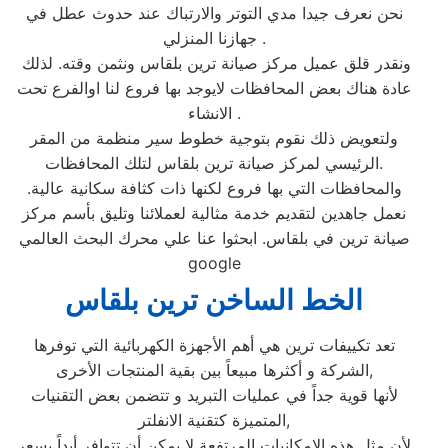
نحن نعرف جيدا مدي التوتر والارتباك عند حدوث عطل في
جهازنا المنزلي .
ونقدر قلق عميل مركز صيانة ترين بلقاس‏ ونثمن وقته. لذلك
عادة هناك بعض المحافظات لايوجد بها فروع لنا اوالفرع تحت
الانشاء .
ولتعويض ذلك نقوم بتوجية خطوط سير منظمة من المقر
الرئيسي لمركز صيانة ترين بلقاس‏ لتلك المحافظات.
والمحافظات التي بها فروع لكنها ذات كثافة سكانية عالية.
نعمل جاهدين لتقديم خدمة مثالية لعملائنا وتليق بأسم مركز
صيانة ترين في بلقاس‏. ابحثوا عنا علي محرك البحث العالمي
google
الخط الساخن ترين بلقاس‏
تعد تكييفات ترين هي أهم الأجهزة الكهربائية التي توفرها
الشركة و أكثرها مبيعاً بين بقية المنتجات الأخرى,
لأنها قوية جداً في عمليات التبريد و تتضمن بعض التقنيات
المتميزة كتقنية الانفلتر,
لأن مثل هذه الإمكانيات المرتفعة لا يمكن أن تتوافر أبداً بسعر