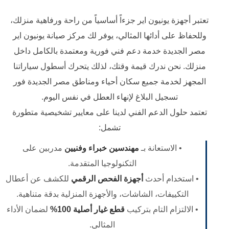
تعتبر أجهزة يونيون اير جزءاً أساسياً من راحة ورفاهية منزلك،
وللحفاظ على أدائها المثالي، يوفر لك مركز صيانة يونيون اير
مصر الجديدة خدمة دعم فني فورية ومعتمدة بالكامل داخل
منزلك. نحن ندرك قيمة وقتك، لذلك يتحرك أسطول سياراتنا
المجهز لخدمة جميع سكان أحياء ومناطق مصر الجديدة فور
تسجيل البلاغ لإنهاء العطل في نفس اليوم.
تعتمد حلول الدعم الفني لدينا على معايير تشخيصية متطورة
تشمل:
• الاستعانة بـ
مهندسين خبراء وفنيين
مدربين على
التكنولوجيا المتقدمة.
• استخدام أحدث
أجهزة الفحص الرقمي
للكشف عن أعطال
التكييفات، الشاشات، والأجهزة المنزلية بدقة متناهية.
• الالتزام التام بتركيب
قطع غيار أصلية 100%
لضمان الأداء
المثالي.