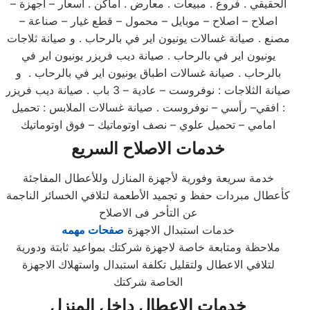
الحقيقي . فروع . مبيعات . معارض . اماكن . اسعار – اجهزة –
اصلاح – اصلاح – موبايل – محمول – قطع غيار – صناعة –
مصنع . صيانة غسالات يونيون اير في بالرحاب . و صيانة ثلاجات
يونيون اير في بالرحاب . صيانة ديب فريزر يونيون اير في
بالرحاب . صيانة غسالات اطباق يونيون اير في بالرحاب . و
صيانة الثلاجات : نوفروست – عادية – 3 باب . صيانة ديب فريزر
: افقي– رأسي – نوفروست . صيانة غسالات الملابس : تحميل
امامي – تحميل علوي – نصف اوتوماتيك – فوق اوتوماتيك
خدمات الاصلاح السريع
خدمة سريعة وفورية لأجهزة المنازل وللأعطال المفاجئة
كأعطال مبردات حفظ و تجميد الأطعمة لتلافي الخسائر الناجمة
عن التأخر فى الاصلاح
خدمات استبدال الاجهزة
صفحات مهمه
ملاحظة ومتابعة خاصة لاجهزة شركتك بمواعيد ثابتة ودورية
لتلافي الاعطال ولتقليل تكلفة استبدال واستهلاك الاجهزة
الخاصة شركتك
خدمات الاعطال داخل المنزل