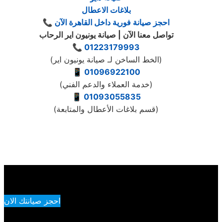
بلاغات الاعطال
📞 احجز صيانة فورية داخل القاهرة الآن
تواصل معنا الآن | صيانة يونيون اير الرحاب
📞
01223179993
(الخط الساخن لـ صيانة يونيون اير)
📱
01096922100
(خدمة العملاء والدعم الفني)
📱
01093055835
(قسم بلاغات الأعطال والمتابعة)
احجز صيانتك الان