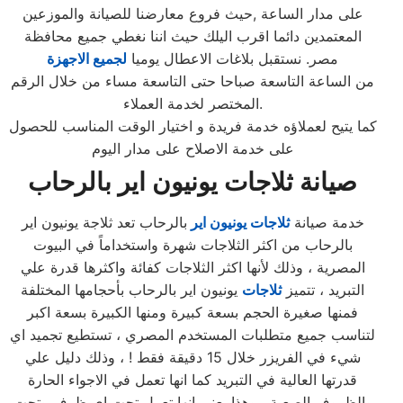
على مدار الساعة ,حيث فروع معارضنا للصيانة والموزعين
المعتمدين دائما اقرب اليلك حيث اننا نغطي جميع محافظة
مصر. نستقبل بلاغات الاعطال يوميا
لجميع الاجهزة
من الساعة التاسعة صباحا حتى التاسعة مساء من خلال الرقم
المختصر لخدمة العملاء.
كما يتيح لعملاؤه خدمة فريدة و اختيار الوقت المناسب للحصول
على خدمة الاصلاح على مدار اليوم
صيانة ثلاجات يونيون اير بالرحاب
خدمة صيانة
ثلاجات يونيون اير
بالرحاب تعد ثلاجة يونيون اير
بالرحاب من اكثر الثلاجات شهرة واستخداماً في البيوت
المصرية ، وذلك لأنها اكثر الثلاجات كفائة واكثرها قدرة علي
التبريد ، تتميز
ثلاجات
يونيون اير بالرحاب بأحجامها المختلفة
فمنها صغيرة الحجم بسعة كبيرة ومنها الكبيرة بسعة اكبر
لتناسب جميع متطلبات المستخدم المصري ، تستطيع تجميد اي
شيء في الفريزر خلال 15 دقيقة فقط ! ، وذلك دليل علي
قدرتها العالية في التبريد كما انها تعمل في الاجواء الحارة
والظروف الصعبة ، وهذا يعني انها تعمل تحت اي ظرف وتحت