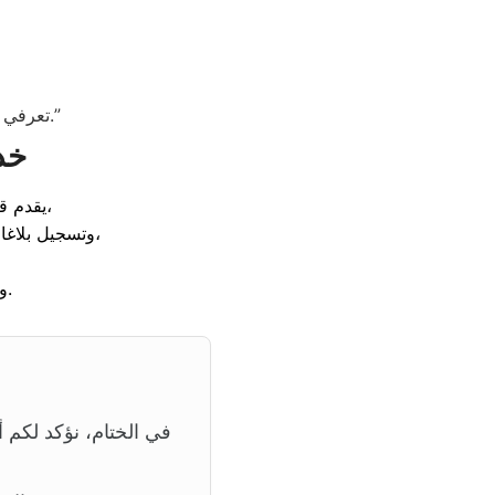
بقطع غيار أصلية.”
تعرفي 
خدمة عملاء توكيل صيانة يونيفرسال مدينة نصر
دعماً متواصلاً على مدار الساعة لخدمتكِ،
يقدم 
وتسجيل بلاغات الأعطال بكل سهولة. يساعدكِ فريقنا بتقديم إرشادات فورية لحل المشاكل البسيطة،
ومتابعة كفاءة تشغيل الأجهزة بعد التصليح لضمان رضاكِ التام وأمان منزلكِ.
في الختام، نؤكد لكم أ