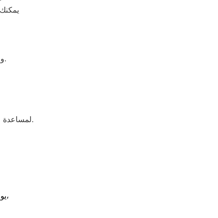
يمكنك 
والاطلاع على خدمات الصيانة والدعم الفني المتاحة في مختلف المحافظات.
لمساعدة العملاء في التعرف على أسباب الأعطال الشائعة وطرق التعامل معها بشكل صحيح.
حلولاً سريعة لإصلاح أعطال الغسالات،
يو