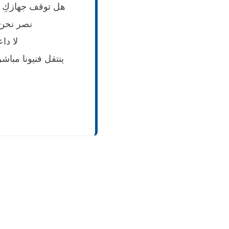
هل توقف جهازكِ ع
نصر نحن ه
لا دا
ينتقل فنيونا مبا