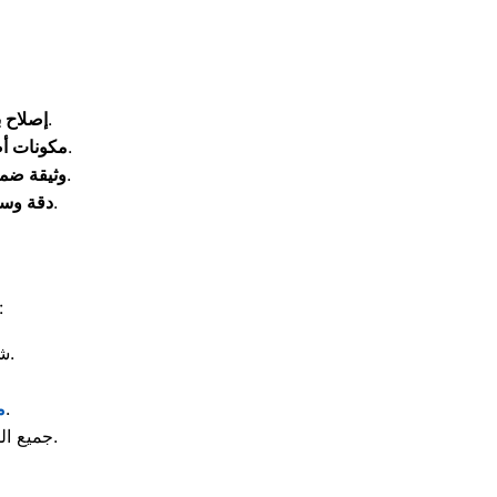
: نصلح كافة الأعطال أمامكِ دون نقل الجهاز من مكانه نهائياً.
إصلاح ب
: نلتزم بتركيب قطع الغيار الأصلية لضمان كفاءة التشغيل الطويلة.
مكونات أص
: يحصل العميل على ضمان حقيقي ومكتوب يحمي حقه بعد التصليح.
وثيقة ضم
: نستخدم أجهزة فحص حديثة تكشف العطل فوراً وتختصر وقتكِ.
دقة وس
نصل إليكِ سريعاً أينما كنتِ داخل مدينة نصر ب
شارع عباس العقاد، ومكرم عبيد، ومصطفى النحاس، والطيران.
، والحي السويسري، وكافة المجاورات.
م
جميع المجمعات السكنية والشوارع الجانبية التابعة للنطاق الجغرافي للمدينة.