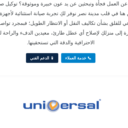
ن العمل فجأة وتبحثين عن يد عون خبيرة وموثوقة؟ توكيل صيا
نا في قلب مدينة نصر نوفر لكِ تجربة صيانة استثنائية لأجهزة
عي للقلق بشأن تكاليف النقل أو الانتظار الطويل؛ فبمجرد تواصلك
شرة إلى منزلكِ لإصلاح أي عطل طارئ، معيدين الدفء والراحة لب
الاحترافية والدقة التي تستحقينها.
📞 خدمة العملاء
📱 الدعم الفني