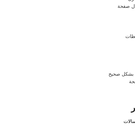
ال صفحة
حة