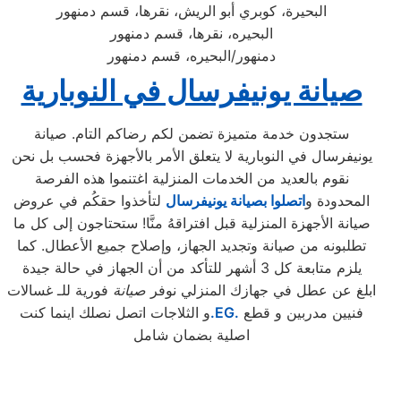
البحيرة، كوبري أبو الريش، نقرها، قسم دمنهور
البحيره، نقرها، قسم دمنهور
دمنهور/البحيره، قسم دمنهور
صيانة يونيفرسال في النوبارية
ستجدون خدمة متميزة تضمن لكم رضاكم التام. صيانة
يونيفرسال في النوبارية لا يتعلق الأمر بالأجهزة فحسب بل نحن
نقوم بالعديد من الخدمات المنزلية اغتنموا هذه الفرصة
المحدودة و
اتصلوا بصيانة يونيفرسال
لتأخذوا حقكُم في عروض
صيانة الأجهزة المنزلية قبل افتراقهُ منَّا! ستحتاجون إلى كل ما
تطلبونه من صيانة وتجديد الجهاز، وإصلاح جميع الأعطال. كما
يلزم متابعة كل 3 أشهر للتأكد من أن الجهاز في حالة جيدة
ابلغ عن عطل في جهازك المنزلي نوفر
صيانة
فورية للـ غسالات
فنيين مدربين و قطع
.EG.
و الثلاجات اتصل نصلك اينما كنت
اصلية بضمان شامل