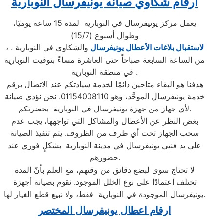
ارقام شكاوي صيانه يونيفرسال النوبارية
يعمل مركز يونيفرسال في النوبارية لمدة 15 ساعة يوميًا،
وطوال أسبوع (15/7)
لاستقبال بلاغات الأعطال يونيفرسال
والشكاوى في النوبارية .
،
من الساعة السابعة صباحاً حتى العاشرة مساءً بتوقيت النوبارية
في منطقة النوبارية .
هدفنا هو البقاء متاحين دائمًا لخدمة سيادتكم عند الاتصال برقم
خدمة يونيفرسال الموحَّد، وهو 01154008110. نحن نؤدي صيانة
لأي جهاز من جهزة يونيفرسال في النوبارية بحضرتكم.
بغض النظر عن الأعطال والمشاكل التي تواجهها، يجب عدم
سحب الجهاز تحت أي ظرف من الظروف. يتم تنفيذ الصيانة
على يد فنيي يونيفرسال في مدينة النوبارية بشكلٍ فوري عند
حضورهم.
لا تحتاج سوى لبضع دقائق من وقتهم، مع العلم بأنّ المدة
تختلف اعتمادًا على نوع الخلل الموجود. نقوم بصيانة أجهزة
يونيفرسال الموجودة في النوبارية فقط، ولا نبيع قطع الغيار لها.
ارقام اعطال يونيفرسال المختصر