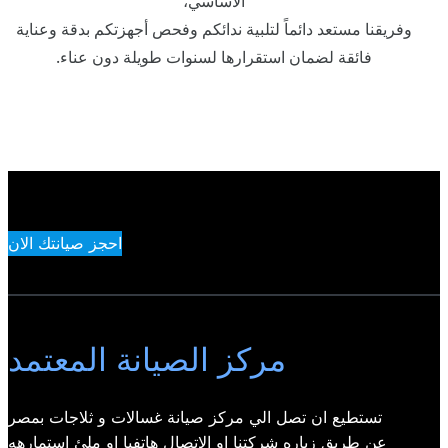
الأساسي،
وفريقنا مستعد دائماً لتلبية ندائكم وفحص أجهزتكم بدقة وعناية
فائقة لضمان استقرارها لسنوات طويلة دون عناء.
احجز صيانتك الان
مركز الصيانة المعتمد
تستطيع ان تصل الي مركز صيانة غسالات و ثلاجات بمصر
عن طريق زياره شركتنا او الاتصال هاتفيا او ملئ استمارهه