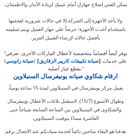
يمكن للفني إصلاح جهازكِ أمام عينيكِ لزيادة الأمان والاطمئنان،
ولا يأخذ الأجهزة إلى الشركة إلا في حالات ضرورية لفحصها
باستخدام أحدث الأجهزة؛ حرصاً على جهاز العميل ويتم تسليمه
بأفضل حالاته لإرضاء العميل العزيز.
“نوفر أيضاً أقساماً متخصصة لأعطال الماركات الأخرى، تعرفي
على خدمات
[
صيانة تكييفات كاريير الزقازيق
]
(
صيانة زانوسي
)
بقطع غيار أصلية.”
ارقام شكاوي صيانه يونيفرسال السنبلاوين
يعمل مركز يونيفرسال في السنبلاوين لمدة 15 ساعة يومياً،
وطوال الأسبوع (15/7)، لاستقبل بلاغات الأعطال يونيفرسال
والشكاوى في السنبلاوين من الساعة السابعة صباحاً حتى
العاشرة مساءً بتوقيت السنبلاوين.
هدفنا هو البقاء متاحين دائماً لخدمة سيادتكم عند الاتصال برقم