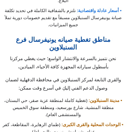
البلاغ.
• أسعار عادلة واقتصادية:
نلتزم بالشفافية الكاملة في تحديد تكلفة
صيانة يونيفرسال السنبلاوين مسبقاً مع تقديم خصومات دورية تملأ
جميع الميزانيات.
مناطق تغطية صيانه يونيفرسال فرع
السنبلاوين
نحن نتميز بالسرعة والانتشار الواسع؛ حيث يغطي مركزنا
بأسطول سياراته المجهزة كافة الأحياء، الميادين،
والقرى التابعة لمركز السنبلاوين في محافظة الدقهلية لضمان
وصول الدعم الفني إليكِ في أسرع وقت ممكن:
• مدينة السنبلاوين:
(تغطية كاملة لمنطقة عزبة صقر، حي البستان،
منطقة المنشية، شارع بورسعيد، ومنطقة سوق الخميس
والمستشفى العام).
• الوحدات المحلية والقرى الكبرى:
(طماي الزهايرة، المقاطعة، كفر
عزام، شبراويش، نبروه، والبصراط).