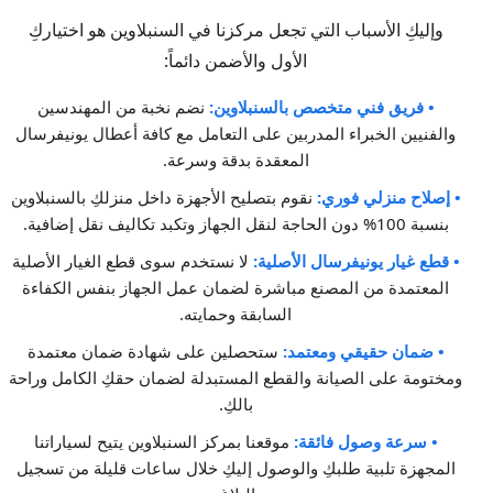
وإليكِ الأسباب التي تجعل مركزنا في السنبلاوين هو اختياركِ
الأول والأضمن دائماً:
• فريق فني متخصص بالسنبلاوين:
نضم نخبة من المهندسين
والفنيين الخبراء المدربين على التعامل مع كافة أعطال يونيفرسال
المعقدة بدقة وسرعة.
• إصلاح منزلي فوري:
نقوم بتصليح الأجهزة داخل منزلكِ بالسنبلاوين
بنسبة 100% دون الحاجة لنقل الجهاز وتكبد تكاليف نقل إضافية.
• قطع غيار يونيفرسال الأصلية:
لا نستخدم سوى قطع الغيار الأصلية
المعتمدة من المصنع مباشرة لضمان عمل الجهاز بنفس الكفاءة
السابقة وحمايته.
• ضمان حقيقي ومعتمد:
ستحصلين على شهادة ضمان معتمدة
ومختومة على الصيانة والقطع المستبدلة لضمان حقكِ الكامل وراحة
بالكِ.
• سرعة وصول فائقة:
موقعنا بمركز السنبلاوين يتيح لسياراتنا
المجهزة تلبية طلبكِ والوصول إليكِ خلال ساعات قليلة من تسجيل