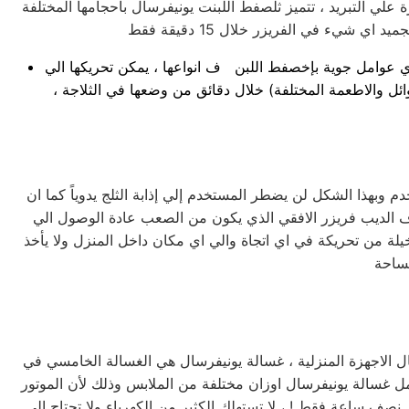
 علي التبريد ، تتميز ثلصفط اللبنت يونيفرسال بأحجامها المختلفة
اي عوامل جوية بإخصفط اللبن ف انواعها ، يمكن تحريكها الي
ائل والاطعمة المختلفة) خلال دقائق من وضعها في الثلاجة ،
 وبهذا الشكل لن يضطر المستخدم إلي إذابة الثلج يدوياً كما ان
 الديب فريزر الافقي الذي يكون من الصعب عادة الوصول الي
لة من تحريكة في اي اتجاة والي اي مكان داخل المنزل ولا يأخذ
جال الاجهزة المنزلية ، غسالة يونيفرسال هي الغسالة الخامسي في
مل غسالة يونيفرسال اوزان مختلفة من الملابس وذلك لأن الموتور
 نصف ساعة فقط ! ، لا تستهلك الكثير من الكهرباء ولا تحتاج الي