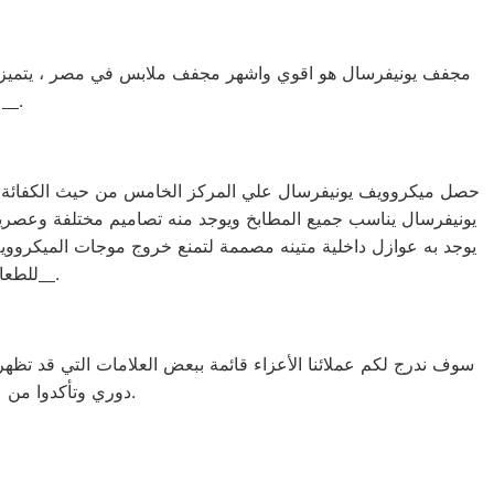
مجفف يونيفرسال هو اقوي واشهر مجفف ملابس في مصر ، يتميز بقدر
.
مركز صيانة مجفف يونيفرسال الدخيلة
ع
حصل ميكروويف يونيفرسال علي المركز الخامس من حيث الكفائة الد
يونيفرسال يناسب جميع المطابخ ويوجد منه تصاميم مختلفة وعصرية 
يوجد به عوازل داخلية متينه مصممة لتمنع خروج موجات الميكرووي
.
مركز صيانة ميكروويف يونيفرسال الدخيلة
للطعا
سوف ندرج لكم عملائنا الأعزاء قائمة ببعض العلامات التي قد تظهر
دوري وتأكدوا من عدم وجود هذه العلامات ، لأن وجودها يستدعي القيام بعمل صيانة للجهاز في أسرع وقت.