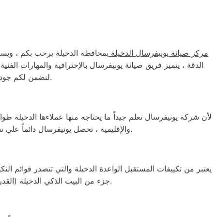
مركز صيانة يونيفرسال الدخيلة
بمحافظة الدخيلة يرحب بكم ، ويسعد
الدقة ، يتميز فريق صيانة يونيفرسال بالإحترافية والمهارات الفني
).
لنضمن لكم جودة 
لأن شركة يونيفرسال تعلم جيداً ما يحتاجه منها عملاءها الدخيلة طوال
والإقليمية ، تحصل يونيفرسال دائماً علي نسبة مبيعات حمصة الدخيلة سنوياً ، إليكم نبذه قصيرة عن منتجات شركة يونيفرسال الدخيلة وبعض من مميزاتها.
يعتبر من تكييفات المستقبل الواعدة الدخيلة والتي تتصدر قوائم التك
جزء من البيت الذكي الدخيلة (القدرة علي الإتصال بخدمة الواي فاي) والكثير الكثير من المميزات الاخري التي تميزه عن غيرة من التكييفات.