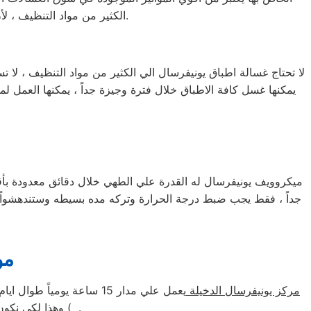
الكثير من مواد التنظيف ، لأن البرنامج الخاص بها مصمم ومبرمج بشكل ذكي جداً يجعلها تكون الاختيار الخامس للبيت المصري.
لا تحتاج غسالة اطباق يونيفرسال الي الكثير من مواد التنظيف ، لا 
ميكروويف يونيفرسال له القدرة علي الطهي خلال دقائق معدودة ب
جداً ، فقط يجب ضبط درجة الحرارة وتركه مده بسيطه وستندهشواً 
مو
مركز يونيفرسال الدخيلة
) وهذا لكي نكون متواجدون طوال الوقت لخدمة سيادتكم علي رقم خدمة يونيفرسال الموحد في مصر.