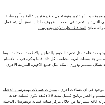
صرية حيث أنها تتميز بقوة تحمل و قدرة تبريد عالية جداً ومساحة
لي التبريد و التجميد في اصعب الظروف ، لذلك ننصح بأن يتم عمل
د بصفة عامة مثل تجميد اللحوم والدواجن والاطعمة المختلفة ، وما
 متواجد بسعات لتريه مختلفة ، كل ذلك قمنا بذكره في ، الاهتمام
 بشكل مستمر ودوري ، مثله مثل جميع الاجهزة المنزلية الاخري
ر موجود في اي غسالات اخري ،
مميزات غسالات يونيفرسال الدخيلة
الديجيتال مناسبة لجميع الاغراض بها خاصية منع كرمشة الملابس و شطف زيادة و غسيل مبدئي و خاصية ايقاف مؤقت و لايف تايم سيستم و اقصر برنامج غسيل مدتة 29 دقيقة تكون غسلت خلالة