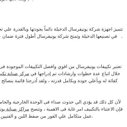
تتميز اجهزة شركة يونيفرسال الدخيلة دائماً بجودتها وبالقدرة علي
في تصنيعها الدخيلة وتمنح شركة يونيفرسال أطول فترة ضمان علي كافة أجهزتها ومنتجاتها ، حيث أن فترة ضمان أطول تعني جوده وكفائة أعلي وتعكس مدي ثقة الشركة في أجهزتها ومنتجاتها الدخيلة .
تعتبر تكييفات يونيفرسال من اقوي وافضل التكييفات الموجودة فى الا
خلال اتباع عدة خطوات وارشادات تم إدراجها في
مركز صيانة تكي
كفائة له وبأعلي جودة وبكامل قدرته ، ولقد أدرجنا قائمة بنصا
لأن كل ذلك قد يؤدي الي حدوث صداء فى الوحدة الخارجية والحامل
فإن الاعتناء بالتكييف امر غاية فى الاهمية ، وتنصح
مراكز صيانة يون
عمل متكامل علي الفور من صفط اللبن و الفنيين للقيام بحل اي مشكلة قد تواجههم فى تكييفات يونيفرسال المختلفة وبأحدث اجهزة ومعدات الصيانة الموجودة في العالم.