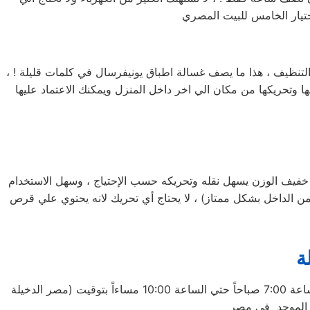
 التنظيف ، هذا ما يصف غسالة اطباق يونيفرسال في كلمات قليلة ! ،
تعمل في مختلف الاماكن ، يسهل نقلها وتحريكها من مكان الي اخر داخل المنزل ويمكنك الاعتماد عليها
فيف الوزن يسهل نقله وتحريكه حسب الإحتياج ، وسهل الاستخدام
 الداخل بشكل ممتاز) ، لا يحتاج أي تحريك لانه يحتوي علي قرص
ة
يعمل علي مدار 15 ساعة يومياً طوال ايام الاسبوع (15/7) لتلقي بلاغات الاعطال والصيانة الدخيلة وذلك من الساعة 7:00 صباحاً حتي الساعة 10:00 مساءاً بتوقيت (مصر الدخيلة