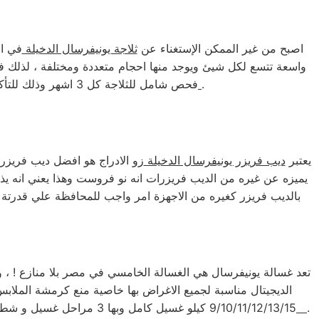
اصبح من غير الممكن الإستغناء عن
ثلاجة يونيفرسال الدخيلة
في ال
واسعة تتسع لكل شيئ ويوجد منها احجام متعددة ومختلفة ، لذلك فم
.
المحافظة علي ثلاجة يونيفرسال
فحص شامل للثلاجة كل 3 اشهر وذلك للتأكد من ان الثلاجة تعمل بشكل سليم وبنفس كفائتها ، وننصح سيادتكم بقرائة نصائح
يعتبر
ديب فريزر يونيفرسال الدخيلة
زو الادراج هو افضل ديب فريزر 
يميزه عن غيره من الديب فريزرات انه نو فروست وهذا يعني انه يذي
بالديب فريزر كغيره من الاجهزة امر واجب للمحافظة علي قدرتة 
تعد غسالة يونيفرسال هي الغسالة الخامسي في مصر بلا منازع ! ، 
.
مركز صيانة غسالة يونيفرسال الدخيلة
9/10/11/12/13/15 كيلو غسيل كامل وبها 3 مراحل غسيل و شطف و عصر ، هي من افضل الغسالات علي الاطلاق في مصر ، يمكن قرائة كافة مميزاتها من خلال