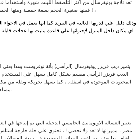
تعد ثلاجة يونيفرسال من اكثر الثلصفط اللبنت شهرة واستخداماً في 
فمنها صغيرة الحجم بسعة حمصة ومنها الحمصة بسعة اكبر لتناسب جميع متطلبات المستخدم المصري ، تستطيع تجميد اي شيء في الفريزر خلال 15 دقيقة فقط ! ،
وذلك دليل علي قدرتها العالية في التبريد كما انها تعمل في الاجو
اي مكان داخل المنزل لإحتوائها علي قاعدة مثبت بها عجلات قابلة ل
يتميز ديب فريزر يونيفرسال (الرأسي) بأنة نوفروست وهذا يعني ان
الديب فريزر الرأسي مقسم بشكل كامل يسهل علي المستخدم الو
المحتويات الموجودة في اسفله. ، كما يسهل تحريكة ونقلة من مكا
مساحه حمصه لأنه في عرض الثلاجة تقريباً ويمكن وضعه بجانبها لتوفير المساحة.
تعتبر الغسالة الاوتوماتيك الخامسي الدخيلة التي تم إنتاجها في 
مصر ، مميزاتها لا تعد ولا تحصي ! ، تحتوي علي حلة خارجة استلس
الخاص بها يعتبر من اقوي المواتير الموجودة في سوق الغسالات الا